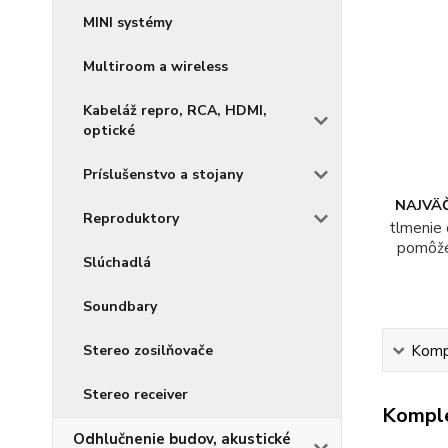
MINI systémy
Multiroom a wireless
Kabeláž repro, RCA, HDMI,
optické
Príslušenstvo a stojany
NAJVÄČ
Reproduktory
tlmenie 
pomôž
Slúchadlá
Soundbary
Stereo zosilňovače
Kompl
Stereo receiver
Komple
Odhlučnenie budov, akustické