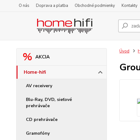
O nás
Doprava a platba
Obchodné podmienky
Kontakty
Úvod
H
AKCIA
Grou
Home-hifi
AV receivery
Blu-Ray, DVD, sieťové
prehrávače
CD prehrávače
Gramofóny