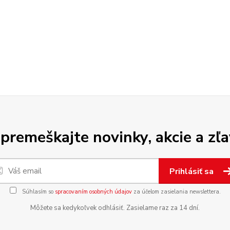
premeškajte novinky, akcie a zľa
Prihlásiť sa
Súhlasím so
spracovaním osobných údajov
za účelom zasielania newslettera.
Môžete sa kedykoľvek odhlásiť. Zasielame raz za 14 dní.