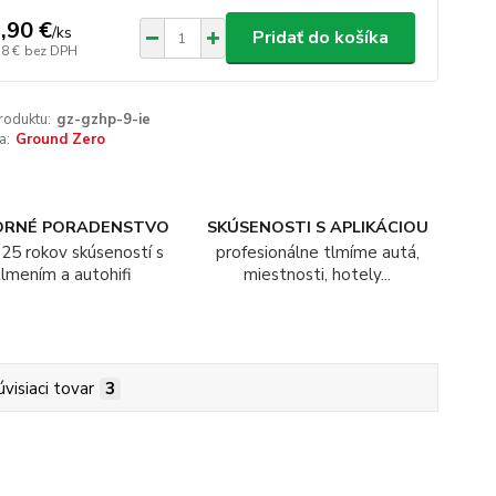
,90 €
/
ks
Pridať do košíka
18 €
bez DPH
roduktu:
gz-gzhp-9-ie
a:
Ground Zero
ORNÉ PORADENSTVO
SKÚSENOSTI S APLIKÁCIOU
25 rokov skúseností s
profesionálne tlmíme autá,
tlmením a autohifi
miestnosti, hotely...
úvisiaci tovar
3