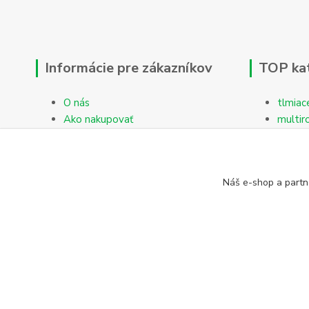
Informácie pre zákazníkov
TOP ka
O nás
tlmiac
Ako nakupovať
multir
Obchodné podmienky
Reklamačný protokol
Kontakty
Náš e-shop a partn
Blog