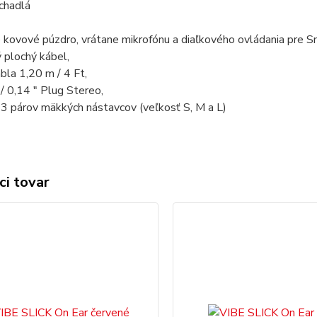
úchadlá
 kovové púzdro, vrátane mikrofónu a diaľkového ovládania pre 
ý plochý kábel,
ábla 1,20 m / 4 Ft,
/ 0,14 " Plug Stereo,
 3 párov mäkkých nástavcov (veľkosť S, M a L)
ci tovar