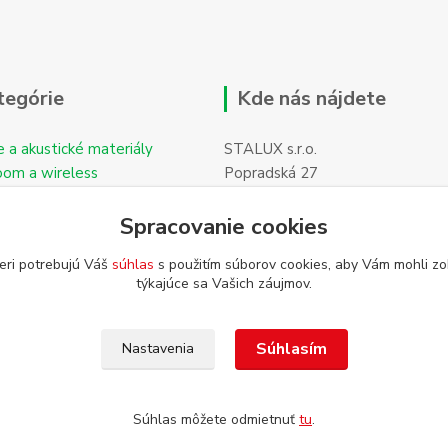
tegórie
Kde nás nájdete
e a akustické materiály
STALUX s.r.o.
oom a wireless
Popradská 27
059 11 POPRAD-Hozelec
Spracovanie cookies
eri potrebujú Váš
súhlas
s použitím súborov cookies, aby Vám mohli zo
týkajúce sa Vašich záujmov.
Súhlasím
Nastavenia
Súhlas môžete odmietnuť
tu
.