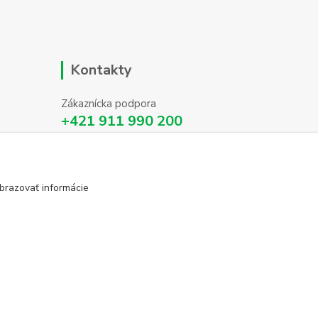
Kontakty
Zákaznícka podpora
+421 911 990 200
(Po-Pia, 8-16 hod.)
info@homehifi.sk
brazovať informácie
Vytvorené na
Eshop-rychlo.sk