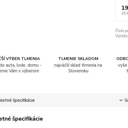
19
16,
Číslo p
Výrobc
ŠÍ VÝBER TLMENIA
TLMENIE SKLADOM
ODB
do auta, lode, domu -
najväčší sklad tlmenia na
vyše 
eme Vám s výberom
Slovensku
etné špecifikácie
S
tné špecifikácie