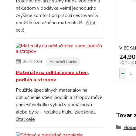
Izoláciou deliacej steny medzi vodičom a
nákladom v dodávke veľmi jednoducho
zvýšime komfort pri práci či cestovaní. S
použitím izolačného materiálu B...
čítať
celé
VIBE SL
24,90
26.02.2024
Homehifi články
20,24 €
Materiály na odhlučnenie stien,
podláh a stropov
Použitie špeciálnych materiálov na
odhlučnenie stien, podláh a stropov môže
priniesť niekoľko výhod v domácnosti
alebo byte – redukcia hluku, zlepšená...
Tovar 
čítať celé
Home-