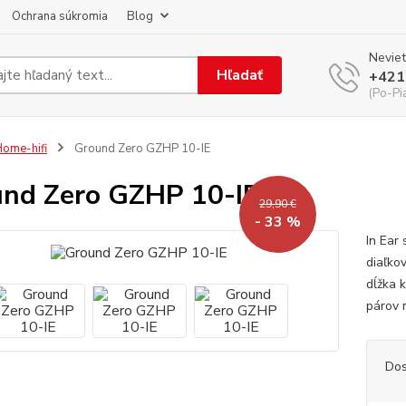
Ochrana súkromia
Blog
Neviet
Hľadať
+421
(Po-Pi
ome-hifi
Ground Zero GZHP 10-IE
nd Zero GZHP 10-IE
29,90 €
- 33 %
In Ear
diaľko
dĺžka k
párov 
Dos