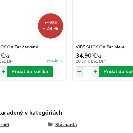
34,90 €
- 29 %
ICK On Ear červené
VIBE SLICK On Ear biele
 €
34,90 €
/
ks
/
ks
Skladom
bez DPH
28,37 €
bez DPH
Pridať do košíka
Pridať do ko
zaradený v kategóriách
hifi
Slúchadlá