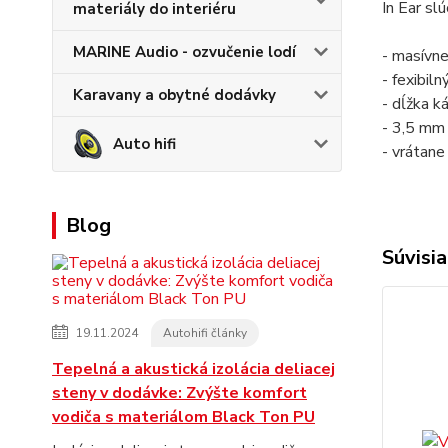
In Ear sl
materiály do interiéru
MARINE Audio - ozvučenie lodí
- masívne
- fexibiln
Karavany a obytné dodávky
- dĺžka k
- 3,5 mm 
Auto hifi
- vrátane
Blog
Súvisia
19.11.2024
Autohifi články
Tepelná a akustická izolácia deliacej
steny v dodávke: Zvýšte komfort
vodiča s materiálom Black Ton PU