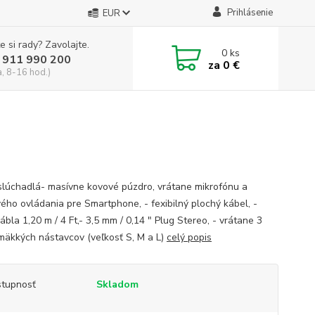
Prihlásenie
EUR
e si rady? Zavolajte.
0
ks
 911 990 200
za
0 €
a, 8-16 hod.)
 slúchadlá- masívne kovové púzdro, vrátane mikrofónu a
vého ovládania pre Smartphone, - fexibilný plochý kábel, -
ábla 1,20 m / 4 Ft,- 3,5 mm / 0,14 " Plug Stereo, - vrátane 3
mäkkých nástavcov (veľkosť S, M a L)
celý popis
tupnosť
Skladom