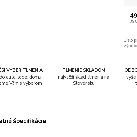
49
39,
Číslo p
Výrobc
ŠÍ VÝBER TLMENIA
TLMENIE SKLADOM
ODB
do auta, lode, domu -
najväčší sklad tlmenia na
vyše 
eme Vám s výberom
Slovensku
tné špecifikácie