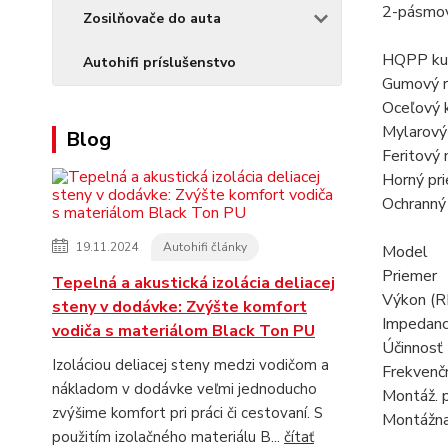
2-pásmov
Zosilňovače do auta
HQPP kuž
Autohifi príslušenstvo
Gumový 
Oceľový 
Mylarový
Blog
Feritový
Horný pri
Ochranný 
19.11.2024
Autohifi články
Model 
Prieme
Tepelná a akustická izolácia deliacej
Výkon (
steny v dodávke: Zvýšte komfort
Impeda
vodiča s materiálom Black Ton PU
Účinn
Izoláciou deliacej steny medzi vodičom a
Frekvenč
nákladom v dodávke veľmi jednoducho
Montáž. 
zvýšime komfort pri práci či cestovaní. S
Montážn
použitím izolačného materiálu B...
čítať