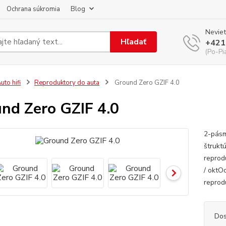
Ochrana súkromia
Blog
Neviet
Hľadať
+421
(Po-Pi
uto hifi
Reproduktory do auta
Ground Zero GZIF 4.0
nd Zero GZIF 4.0
2-pásm
štrukt
reprod
/ okt
repr
Dos