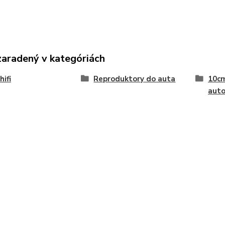
zaradený v kategóriách
hifi
Reproduktory do auta
10cm
auto