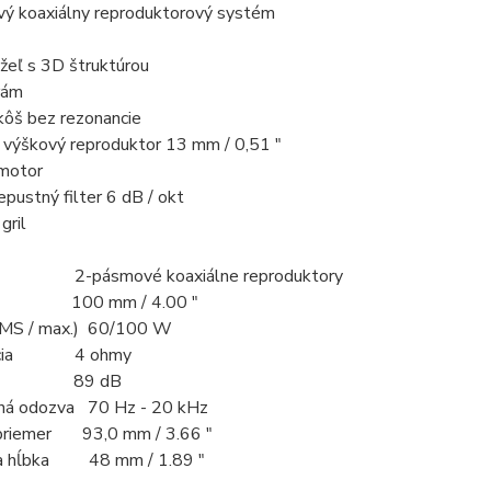
ý koaxiálny reproduktorový systém
eľ s 3D štruktúrou
rám
kôš bez rezonancie
 výškový reproduktor 13 mm / 0,51 ″
 motor
epustný filter 6 dB / okt
gril
2-pásmové koaxiálne reproduktory
r 100 mm / 4.00 "
RMS / max.) 60/100 W
ncia 4 ohmy
osť 89 dB
ná odozva 70 Hz - 20 kHz
priemer 93,0 mm / 3.66 "
a hĺbka 48 mm / 1.89 "