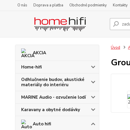
O nás
Doprava a platba
Obchodné podmienky
Kontakty
Úvod
A
AKCIA
Grou
Home-hifi
Odhlučnenie budov, akustické
materiály do interiéru
MARINE Audio - ozvučenie lodí
Karavany a obytné dodávky
Auto hifi