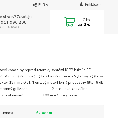
Prihlásenie
EUR
e si rady? Zavolajte.
0
ks
 911 990 200
za
0 €
a, 8-16 hod.)
ový koaxiálny reproduktorový systémHQPP kužeľ s 3D
úrouGumový rámOceľový kôš bez rezonancieMylarový výškový
uktor 13 mm / 0,51 ″Feritový motorHorný priepustný filter 6 dB
Ochranný grilModel 2-pásmové koaxiálne
oduktoryPriemer 100 mm /...
celý popis
tupnosť
Skladom