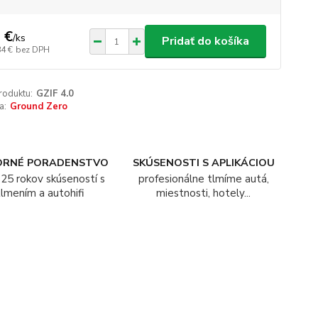
 €
/
ks
Pridať do košíka
84 €
bez DPH
roduktu:
GZIF 4.0
a:
Ground Zero
ORNÉ PORADENSTVO
SKÚSENOSTI S APLIKÁCIOU
25 rokov skúseností s
profesionálne tlmíme autá,
tlmením a autohifi
miestnosti, hotely...