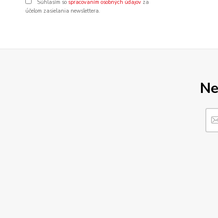
Súhlasím so
spracovaním osobných údajov
za
účelom zasielania newslettera.
Ne