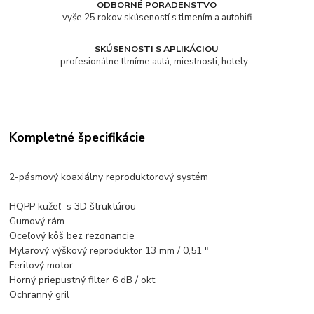
ODBORNÉ PORADENSTVO
vyše 25 rokov skúseností s tlmením a autohifi
SKÚSENOSTI S APLIKÁCIOU
profesionálne tlmíme autá, miestnosti, hotely...
Kompletné špecifikácie
2-pásmový koaxiálny reproduktorový systém
HQPP kužeľ s 3D štruktúrou
Gumový rám
Oceľový kôš bez rezonancie
Mylarový výškový reproduktor 13 mm / 0,51 ″
Feritový motor
Horný priepustný filter 6 dB / okt
Ochranný gril