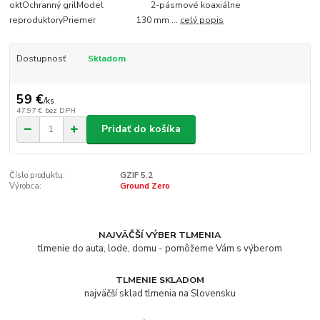
oktOchranný grilModel 2-pásmové koaxiálne
reproduktoryPriemer 130 mm ...
celý popis
Dostupnosť
Skladom
59 €
/
ks
47,97 €
bez DPH
Pridať do košíka
Číslo produktu:
GZIF 5.2
Výrobca:
Ground Zero
NAJVÄČŠÍ VÝBER TLMENIA
tlmenie do auta, lode, domu - pomôžeme Vám s výberom
TLMENIE SKLADOM
najväčší sklad tlmenia na Slovensku