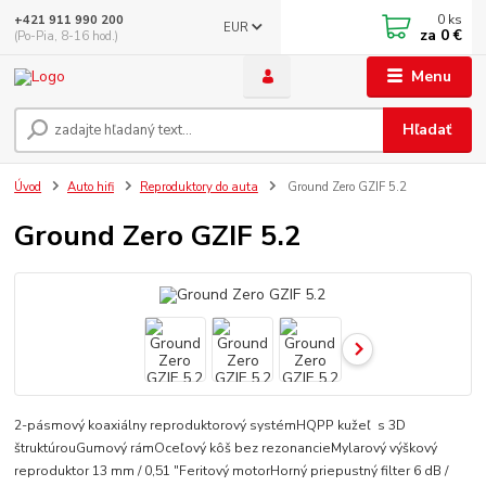
0
ks
+421 911 990 200
EUR
za
0 €
(Po-Pia, 8-16 hod.)
Menu
Hľadať
Úvod
Auto hifi
Reproduktory do auta
Ground Zero GZIF 5.2
Ground Zero GZIF 5.2
2-pásmový koaxiálny reproduktorový systémHQPP kužeľ s 3D
štruktúrouGumový rámOceľový kôš bez rezonancieMylarový výškový
reproduktor 13 mm / 0,51 ″Feritový motorHorný priepustný filter 6 dB /