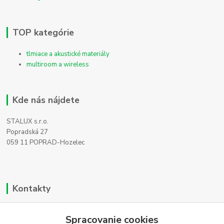
TOP kategórie
tlmiace a akustické materiály
multiroom a wireless
Kde nás nájdete
STALUX s.r.o.
Popradská 27
059 11 POPRAD-Hozelec
Kontakty
Zákaznícka podpora
Spracovanie cookies
+421 911 990 200