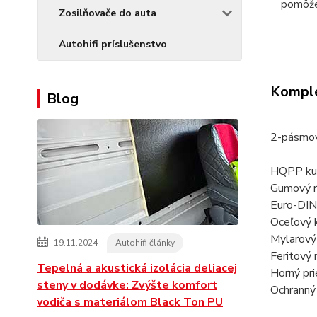
pomôž
Zosilňovače do auta
Autohifi príslušenstvo
Komple
Blog
2-pásmov
HQPP kuž
Gumový 
Euro-DIN
Oceľový 
Mylarový
19.11.2024
Autohifi články
Feritový
Tepelná a akustická izolácia deliacej
Horný pri
steny v dodávke: Zvýšte komfort
Ochranný 
vodiča s materiálom Black Ton PU