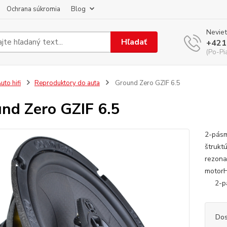
Ochrana súkromia
Blog
Neviet
Hľadať
+421
(Po-Pi
uto hifi
Reproduktory do auta
Ground Zero GZIF 6.5
nd Zero GZIF 6.5
2-pásm
štrukt
rezona
motor
2-pás
Dos