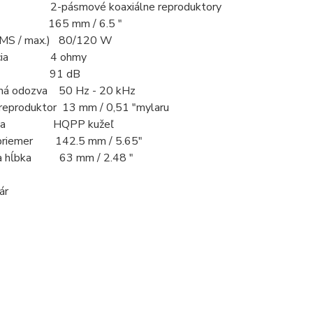
2-pásmové koaxiálne reproduktory
r 165 mm / 6.5 "
RMS / max.) 80/120 W
ancia 4 ohmy
osť 91 dB
ná odozva 50 Hz - 20 kHz
reproduktor 13 mm / 0,51 "mylaru
ána HQPP kužeľ
 priemer 142.5 mm / 5.65"
a hĺbka 63 mm / 2.48 "
ár