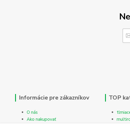
Ne
Informácie pre zákazníkov
TOP ka
O nás
tlmiac
Ako nakupovať
multir
Obchodné podmienky