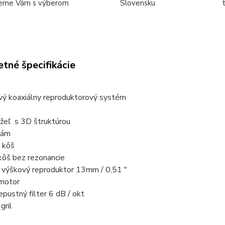
eme Vám s výberom
Slovensku
tné špecifikácie
ý koaxiálny reproduktorový systém
eľ s 3D štruktúrou
rám
 kôš
kôš bez rezonancie
 výškový reproduktor 13mm / 0,51 ″
 motor
epustný filter 6 dB / okt
gril