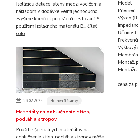
Model 
Izoláciou deliacej steny medzi vodičom a
Prieme
nákladom v dodávke veľmi jednoducho
Výkon (
zvýšime komfort pri práci či cestovaní. S
Imped
použitím izolačného materiálu B...
čítať
Účinn
celé
Frekvenč
Výškový 
Membr
Montáž.
Montážn
cena za p
26.02.2024
Homehifi články
Materiály na odhlučnenie stien,
podláh a stropov
Použitie špeciálnych materiálov na
odhlučnenie stien, podláh a stropov môže