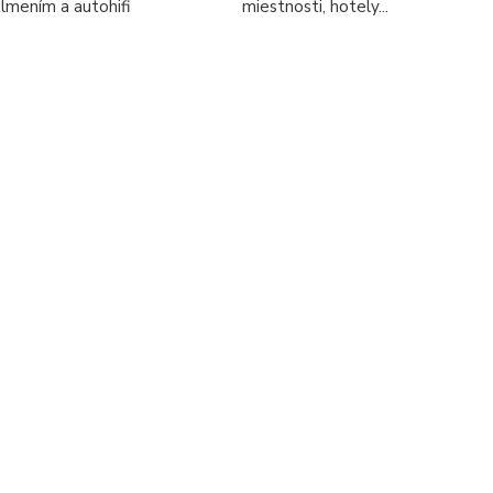
tlmením a autohifi
miestnosti, hotely...