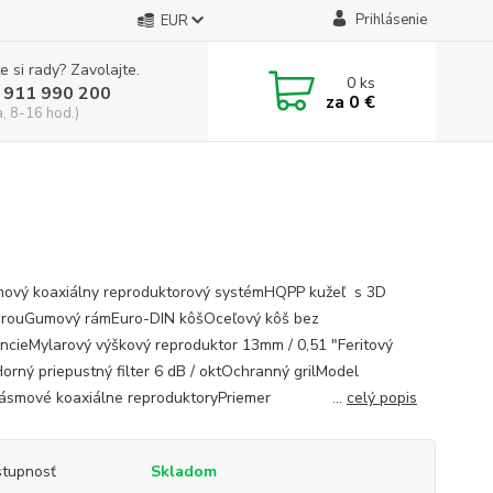
Prihlásenie
EUR
e si rady? Zavolajte.
0
ks
 911 990 200
za
0 €
a, 8-16 hod.)
ový koaxiálny reproduktorový systémHQPP kužeľ s 3D
úrouGumový rámEuro-DIN kôšOceľový kôš bez
ncieMylarový výškový reproduktor 13mm / 0,51 ″Feritový
Horný priepustný filter 6 dB / oktOchranný grilModel
mové koaxiálne reproduktoryPriemer ...
celý popis
tupnosť
Skladom