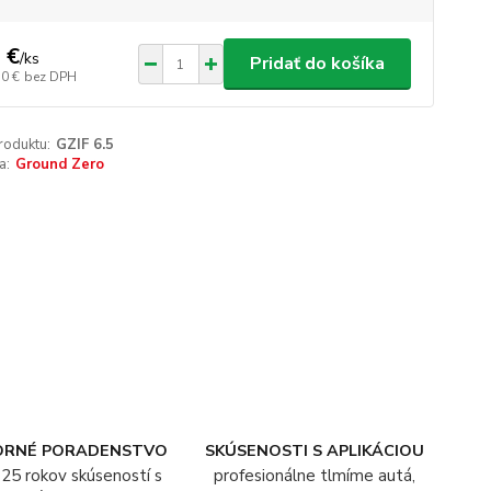
 €
/
ks
Pridať do košíka
10 €
bez DPH
roduktu:
GZIF 6.5
a:
Ground Zero
ORNÉ PORADENSTVO
SKÚSENOSTI S APLIKÁCIOU
25 rokov skúseností s
profesionálne tlmíme autá,