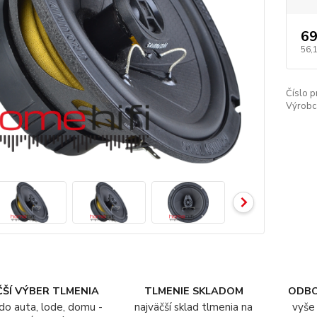
69
56,
Číslo p
Výrobc
ŠÍ VÝBER TLMENIA
TLMENIE SKLADOM
ODB
do auta, lode, domu -
najväčší sklad tlmenia na
vyše 