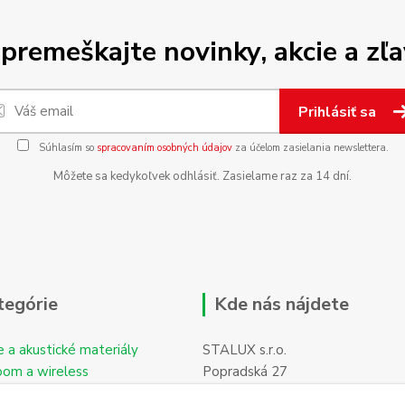
premeškajte novinky, akcie a zľa
Prihlásiť sa
Súhlasím so
spracovaním osobných údajov
za účelom zasielania newslettera.
Môžete sa kedykoľvek odhlásiť. Zasielame raz za 14 dní.
tegórie
Kde nás nájdete
e a akustické materiály
STALUX s.r.o.
oom a wireless
Popradská 27
059 11 POPRAD-Hozelec