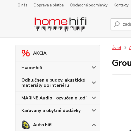
O nás
Doprava a platba
Obchodné podmienky
Kontakty
Úvod
A
AKCIA
Grou
Home-hifi
Odhlučnenie budov, akustické
materiály do interiéru
MARINE Audio - ozvučenie lodí
Karavany a obytné dodávky
Auto hifi