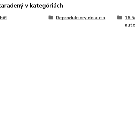
zaradený v kategóriách
hifi
Reproduktory do auta
16,5
auto