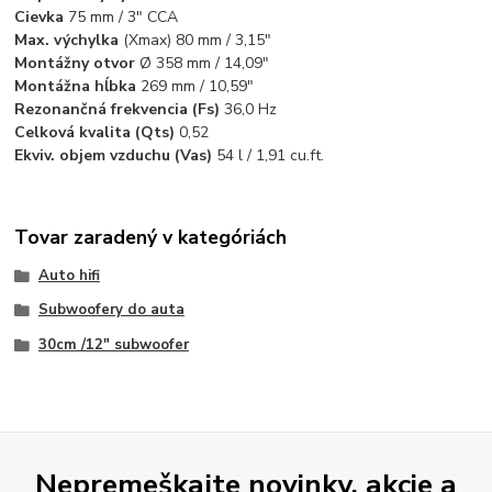
Cievka
75 mm / 3″ CCA
Max. výchylka
(Xmax) 80 mm / 3,15″
Montážny otvor
Ø 358 mm / 14,09″
Montážna hĺbka
269 mm / 10,59″
Rezonančná frekvencia (Fs)
36,0 Hz
Celková kvalita (Qts)
0,52
Ekviv. objem vzduchu (Vas)
54 l / 1,91 cu.ft.
Tovar zaradený v kategóriách
Auto hifi
Subwoofery do auta
30cm /12" subwoofer
Nepremeškajte novinky, akcie a