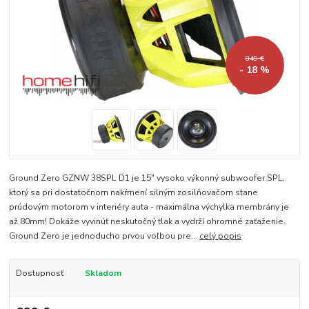
849 €
- 18 %
Ground Zero GZNW 38SPL D1 je 15″ vysoko výkonný subwoofer SPL,
ktorý sa pri dostatočnom nakŕmení silným zosilňovačom stane
prúdovým motorom v interiéry auta - maximálna výchylka membrány je
až 80mm! Dokáže vyvinúť neskutočný tlak a vydrží ohromné zaťaženie.
Ground Zero je jednoducho prvou voľbou pre...
celý popis
Dostupnosť
Skladom