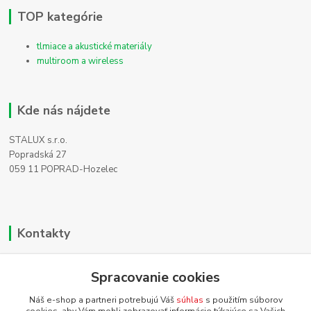
TOP kategórie
tlmiace a akustické materiály
multiroom a wireless
Kde nás nájdete
STALUX s.r.o.
Popradská 27
059 11 POPRAD-Hozelec
Kontakty
Zákaznícka podpora
+421 911 990 200
Spracovanie cookies
(Po-Pia, 8-16 hod.)
Náš e-shop a partneri potrebujú Váš
súhlas
s použitím súborov