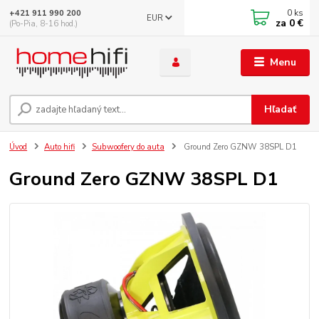
0
ks
+421 911 990 200
EUR
za
0 €
(Po-Pia, 8-16 hod.)
Menu
Hľadať
Úvod
Auto hifi
Subwoofery do auta
Ground Zero GZNW 38SPL D1
Ground Zero GZNW 38SPL D1