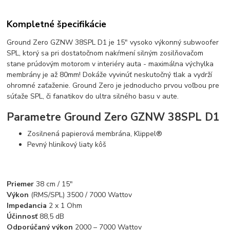
Kompletné špecifikácie
Ground Zero GZNW 38SPL D1 je 15″ vysoko výkonný subwoofer
SPL, ktorý sa pri dostatočnom nakŕmení silným zosilňovačom
stane prúdovým motorom v interiéry auta - maximálna výchylka
membrány je až 80mm! Dokáže vyvinúť neskutočný tlak a vydrží
ohromné zaťaženie. Ground Zero je jednoducho prvou voľbou pre
súťaže SPL, či fanatikov do ultra silného basu v aute.
Parametre Ground Zero GZNW 38SPL D1
Zosilnená papierová membrána, Klippel®
Pevný hliníkový liaty kôš
Priemer
38 cm / 15″
Výkon
(RMS/SPL) 3500 / 7000 Wattov
Impedancia
2 x 1 Ohm
Účinnosť
88,5 dB
Odporúčaný výkon
2000 – 7000 Wattov