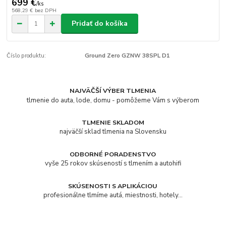
699 €
/
ks
568,29 €
bez DPH
Pridať do košíka
Číslo produktu:
Ground Zero GZNW 38SPL D1
NAJVÄČŠÍ VÝBER TLMENIA
tlmenie do auta, lode, domu - pomôžeme Vám s výberom
TLMENIE SKLADOM
najväčší sklad tlmenia na Slovensku
ODBORNÉ PORADENSTVO
vyše 25 rokov skúseností s tlmením a autohifi
SKÚSENOSTI S APLIKÁCIOU
profesionálne tlmíme autá, miestnosti, hotely...