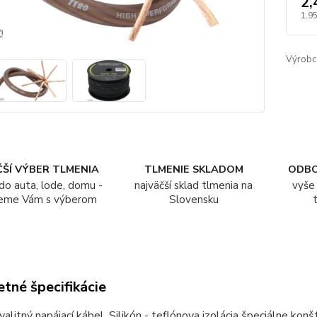
2,
1,95
Výrobc
ŠÍ VÝBER TLMENIA
TLMENIE SKLADOM
ODB
do auta, lode, domu -
najväčší sklad tlmenia na
vyše 
eme Vám s výberom
Slovensku
tné špecifikácie
alitný napájací kábel. Silikón - teflónova izolácia špeciálne ko