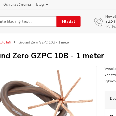
Ochrana súkromia
Blog
Neviet
Hľadať
+421
(Po-Pi
uto hifi
Ground Zero GZPC 10B - 1 meter
nd Zero GZPC 10B - 1 meter
Vysoko 
konštr
výkyv
Dos