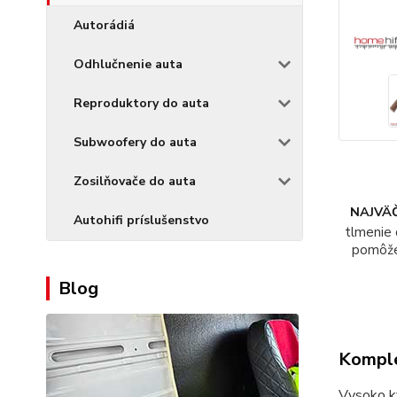
Autorádiá
Odhlučnenie auta
Reproduktory do auta
Subwoofery do auta
Zosilňovače do auta
NAJVÄČ
Autohifi príslušenstvo
tlmenie 
pomôž
Blog
Komple
Vysoko kv