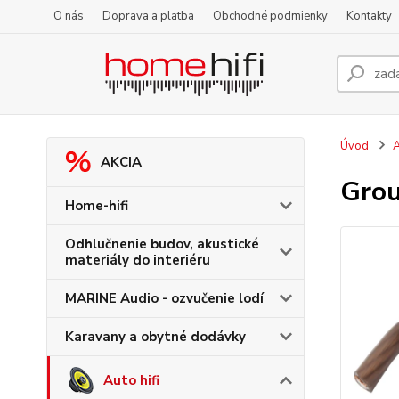
O nás
Doprava a platba
Obchodné podmienky
Kontakty
Úvod
A
AKCIA
Grou
Home-hifi
Odhlučnenie budov, akustické
materiály do interiéru
MARINE Audio - ozvučenie lodí
Karavany a obytné dodávky
Auto hifi