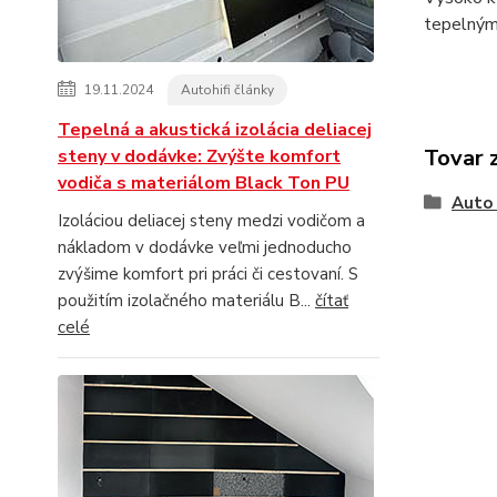
tepelným
19.11.2024
Autohifi články
Tepelná a akustická izolácia deliacej
Tovar 
steny v dodávke: Zvýšte komfort
vodiča s materiálom Black Ton PU
Auto 
Izoláciou deliacej steny medzi vodičom a
nákladom v dodávke veľmi jednoducho
zvýšime komfort pri práci či cestovaní. S
použitím izolačného materiálu B...
čítať
celé