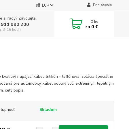
Prihlásenie
EUR
e si rady? Zavolajte.
0
ks
 911 990 200
za
0 €
a, 8-16 hod.)
kvalitný napájací kábel. Silikón - teflónova izolácia špeciálne
uovaná pre automobily, kábel odolný voči extrémnym tepelným
om.
celý popis
tupnosť
Skladom