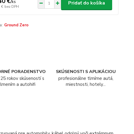
40 €
/
ks
Pridať do košíka
 €
bez DPH
a:
Ground Zero
ORNÉ PORADENSTVO
SKÚSENOSTI S APLIKÁCIOU
25 rokov skúseností s
profesionálne tlmíme autá,
tlmením a autohifi
miestnosti, hotely...
nštruovaná pre automobily, kábel odolný voči extrémnym