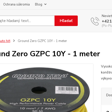
Ochrana súkromia
Blog
Neviet
Hľadať
+421
(Po-Pi
uto hifi
Ground Zero GZPC 10Y - 1 meter
nd Zero GZPC 10Y - 1 meter
Vysoko 
konštr
výkyv
Dos