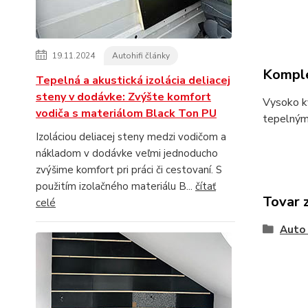
19.11.2024
Autohifi články
Komple
Tepelná a akustická izolácia deliacej
steny v dodávke: Zvýšte komfort
Vysoko kv
vodiča s materiálom Black Ton PU
tepelným
Izoláciou deliacej steny medzi vodičom a
nákladom v dodávke veľmi jednoducho
zvýšime komfort pri práci či cestovaní. S
použitím izolačného materiálu B...
čítať
Tovar 
celé
Auto 