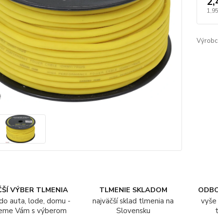
2,
1,95
Výrobc
ŠÍ VÝBER TLMENIA
TLMENIE SKLADOM
ODB
do auta, lode, domu -
najväčší sklad tlmenia na
vyše 
eme Vám s výberom
Slovensku