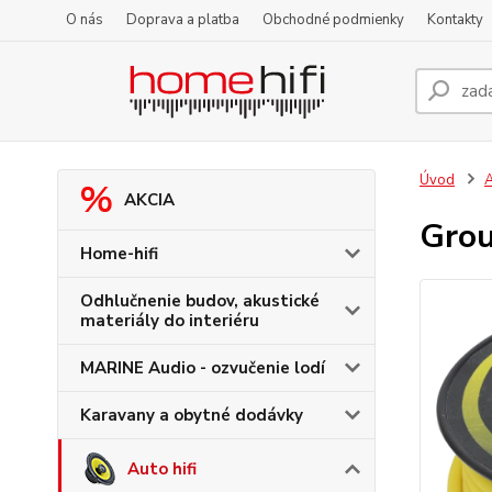
O nás
Doprava a platba
Obchodné podmienky
Kontakty
Úvod
A
AKCIA
Grou
Home-hifi
Odhlučnenie budov, akustické
materiály do interiéru
MARINE Audio - ozvučenie lodí
Karavany a obytné dodávky
Auto hifi