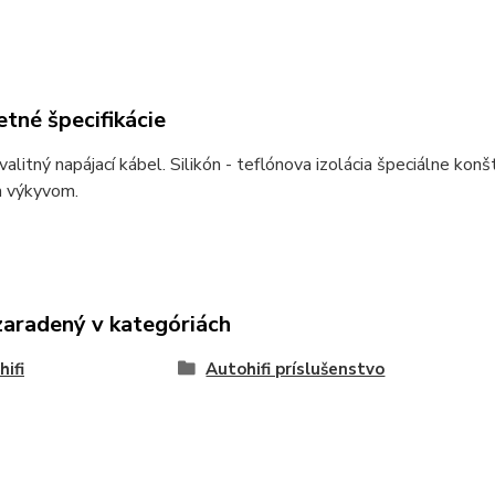
tné špecifikácie
alitný napájací kábel. Silikón - teflónova izolácia špeciálne ko
 výkyvom.
zaradený v kategóriách
hifi
Autohifi príslušenstvo