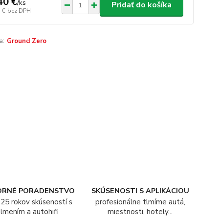
40 €
/
ks
Pridať do košíka
 €
bez DPH
a:
Ground Zero
ORNÉ PORADENSTVO
SKÚSENOSTI S APLIKÁCIOU
25 rokov skúseností s
profesionálne tlmíme autá,
tlmením a autohifi
miestnosti, hotely...