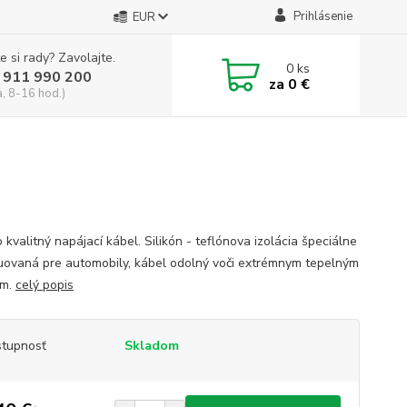
Prihlásenie
EUR
e si rady? Zavolajte.
0
ks
 911 990 200
za
0 €
a, 8-16 hod.)
kvalitný napájací kábel. Silikón - teflónova izolácia špeciálne
uovaná pre automobily, kábel odolný voči extrémnym tepelným
om.
celý popis
tupnosť
Skladom