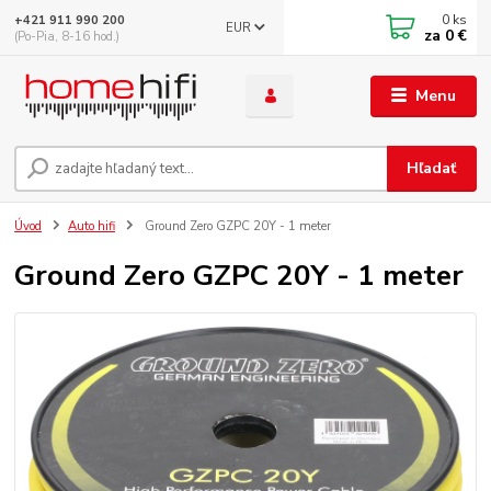
0
ks
+421 911 990 200
EUR
za
0 €
(Po-Pia, 8-16 hod.)
Menu
Hľadať
Úvod
Auto hifi
Ground Zero GZPC 20Y - 1 meter
Ground Zero GZPC 20Y - 1 meter