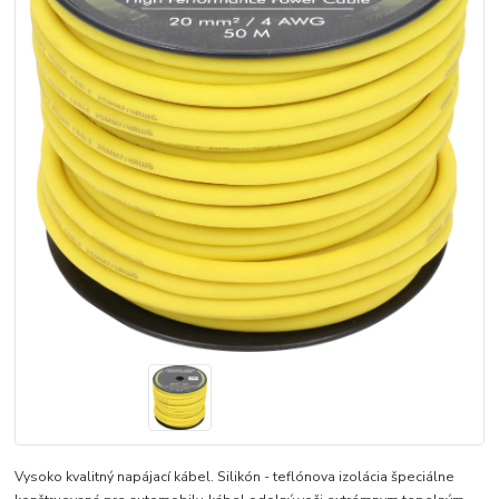
Vysoko kvalitný napájací kábel. Silikón - teflónova izolácia špeciálne