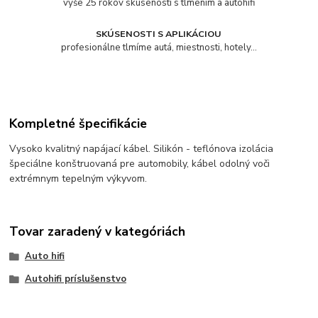
vyše 25 rokov skúseností s tlmením a autohifi
SKÚSENOSTI S APLIKÁCIOU
profesionálne tlmíme autá, miestnosti, hotely...
Kompletné špecifikácie
Vysoko kvalitný napájací kábel. Silikón - teflónova izolácia
špeciálne konštruovaná pre automobily, kábel odolný voči
extrémnym tepelným výkyvom.
Tovar zaradený v kategóriách
Auto hifi
Autohifi príslušenstvo