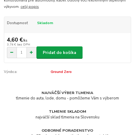
konštruovaná pre automobily, kábel odolný voči extrémnym tepelným
výkyvom.
celý popis
Dostupnosť
Skladom
4,60 €
/
ks
3,74 €
bez DPH
Pridať do košíka
Výrobca:
Ground Zero
NAJVÄČŠÍ VÝBER TLMENIA
tlmenie do auta, lode, domu - pomôžeme Vám s výberom
TLMENIE SKLADOM
najväčší sklad tlmenia na Slovensku
ODBORNÉ PORADENSTVO