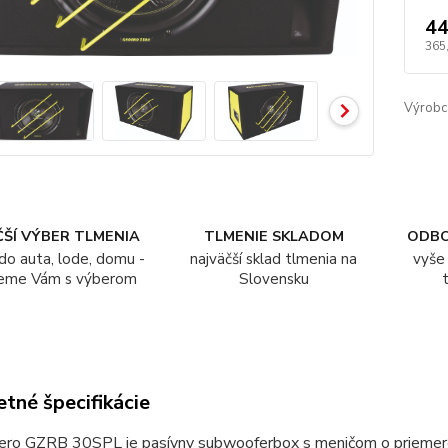
44
365
Výrobc
ŠÍ VÝBER TLMENIA
TLMENIE SKLADOM
ODB
do auta, lode, domu -
najväčší sklad tlmenia na
vyše 
eme Vám s výberom
Slovensku
tné špecifikácie
ero GZRB 30SPL je pasívny subwooferbox s meničom o priemer