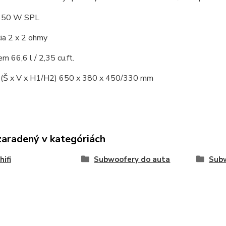
350 W SPL
ia 2 x 2 ohmy
em 66,6 l / 2,35 cu.ft.
(Š x V x H1/H2) 650 x 380 x 450/330 mm
zaradený v kategóriách
hifi
Subwoofery do auta
Subw