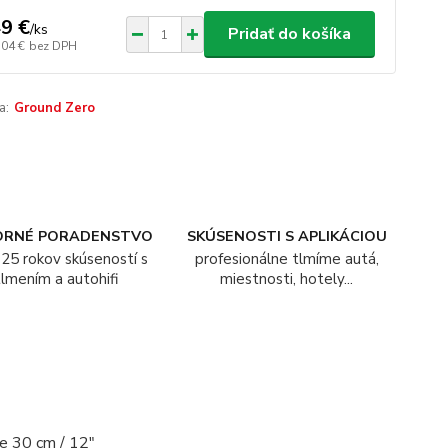
9 €
/
ks
Pridať do košíka
,04 €
bez DPH
a:
Ground Zero
ORNÉ PORADENSTVO
SKÚSENOSTI S APLIKÁCIOU
25 rokov skúseností s
profesionálne tlmíme autá,
tlmením a autohifi
miestnosti, hotely...
e 30 cm / 12″