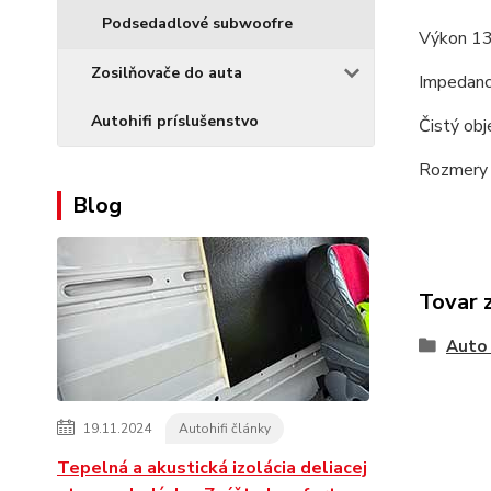
Podsedadlové subwoofre
Výkon 1
Zosilňovače do auta
Impedanc
Autohifi príslušenstvo
Čistý obj
Rozmery 
Blog
Tovar 
Auto 
19.11.2024
Autohifi články
Tepelná a akustická izolácia deliacej