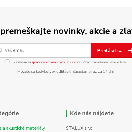
premeškajte novinky, akcie a zľa
Prihlásiť sa
Súhlasím so
spracovaním osobných údajov
za účelom zasielania newslettera.
Môžete sa kedykoľvek odhlásiť. Zasielame raz za 14 dní.
tegórie
Kde nás nájdete
e a akustické materiály
STALUX s.r.o.