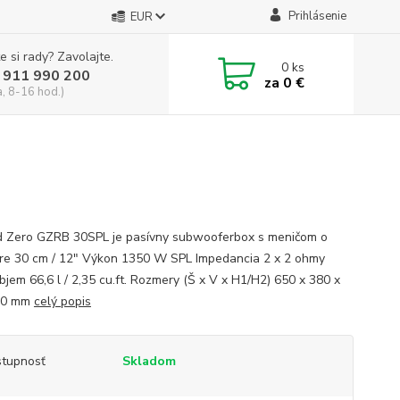
Prihlásenie
EUR
e si rady? Zavolajte.
0
ks
 911 990 200
za
0 €
a, 8-16 hod.)
 Zero GZRB 30SPL je pasívny subwooferbox s meničom o
re 30 cm / 12″ Výkon 1350 W SPL Impedancia 2 x 2 ohmy
bjem 66,6 l / 2,35 cu.ft. Rozmery (Š x V x H1/H2) 650 x 380 x
30 mm
celý popis
tupnosť
Skladom