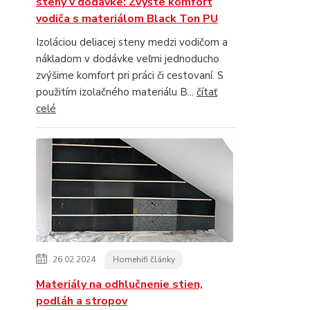
steny v dodávke: Zvýšte komfort
vodiča s materiálom Black Ton PU
Izoláciou deliacej steny medzi vodičom a
nákladom v dodávke veľmi jednoducho
zvýšime komfort pri práci či cestovaní. S
použitím izolačného materiálu B...
čítať
celé
26.02.2024
Homehifi články
Materiály na odhlučnenie stien,
podláh a stropov