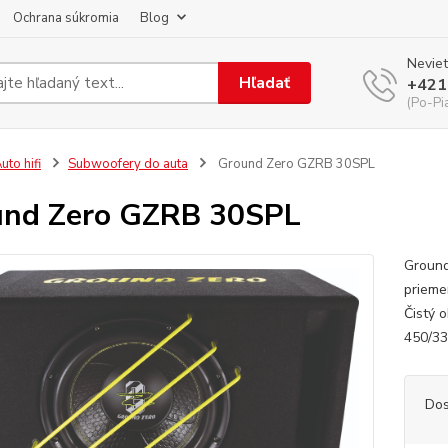
Ochrana súkromia
Blog
Neviet
Hľadať
+421
(Po-Pi
uto hifi
Subwoofery do auta
Ground Zero GZRB 30SPL
und Zero GZRB 30SPL
Ground
prieme
Čistý o
450/3
Dos