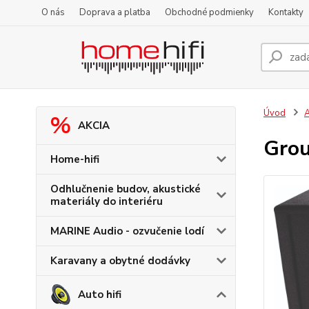
O nás
Doprava a platba
Obchodné podmienky
Kontakty
Úvod
A
AKCIA
Gro
Home-hifi
Odhlučnenie budov, akustické
materiály do interiéru
MARINE Audio - ozvučenie lodí
Karavany a obytné dodávky
Auto hifi