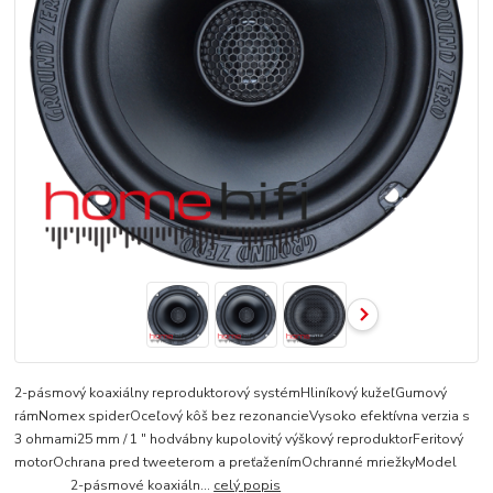
2-pásmový koaxiálny reproduktorový systémHliníkový kužeľGumový
rámNomex spiderOceľový kôš bez rezonancieVysoko efektívna verzia s
3 ohmami25 mm / 1 ″ hodvábny kupolovitý výškový reproduktorFeritový
motorOchrana pred tweeterom a preťaženímOchranné mriežkyModel
2-pásmové koaxiáln...
celý popis