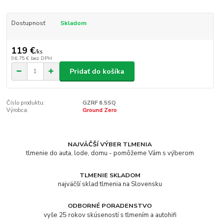
Dostupnosť
Skladom
119 €
/
ks
96,75 €
bez DPH
Pridať do košíka
Číslo produktu:
GZRF 6.5SQ
Výrobca:
Ground Zero
NAJVÄČŠÍ VÝBER TLMENIA
tlmenie do auta, lode, domu - pomôžeme Vám s výberom
TLMENIE SKLADOM
najväčší sklad tlmenia na Slovensku
ODBORNÉ PORADENSTVO
vyše 25 rokov skúseností s tlmením a autohifi