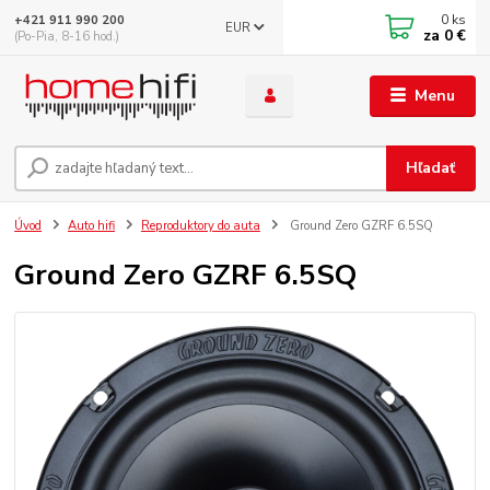
0
ks
+421 911 990 200
EUR
za
0 €
(Po-Pia, 8-16 hod.)
Menu
Hľadať
Úvod
Auto hifi
Reproduktory do auta
Ground Zero GZRF 6.5SQ
Ground Zero GZRF 6.5SQ