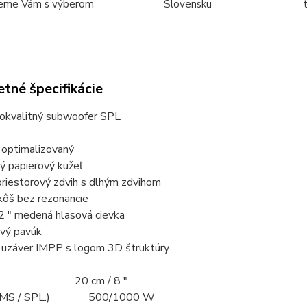
eme Vám s výberom
Slovensku
tné špecifikácie
kokvalitný subwoofer SPL
 optimalizovaný
ý papierový kužeľ
priestorový zdvih s dlhým zdvihom
kôš bez rezonancie
2 ″ medená hlasová cievka
vý pavúk
 uzáver IMPP s logom 3D štruktúry
mer 20 cm / 8 "
(RMS / SPL.) 500/1000 W