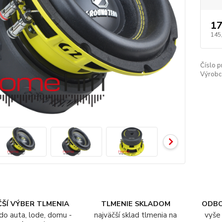
17
145
Číslo p
Výrobc
ŠÍ VÝBER TLMENIA
TLMENIE SKLADOM
ODB
do auta, lode, domu -
najväčší sklad tlmenia na
vyše 