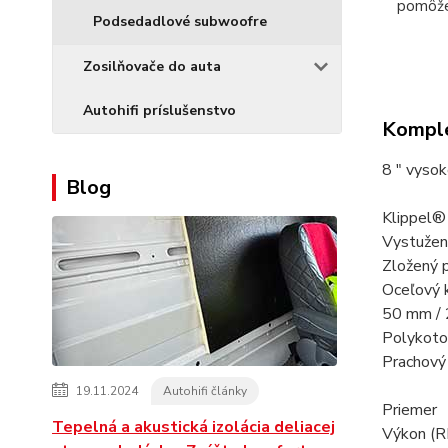
pomôž
Podsedadlové subwoofre
Zosilňovače do auta
Autohifi príslušenstvo
Komple
8 ″ vyso
Blog
Klippel®
Vystužen
Zložený 
Oceľový 
50 mm / 
Polykoto
Prachový
19.11.2024
Autohifi články
Prie
Tepelná a akustická izolácia deliacej
Výkon 