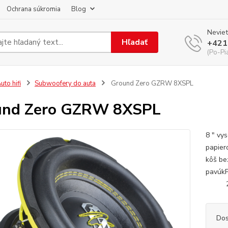
Ochrana súkromia
Blog
Neviet
Hľadať
+421
(Po-Pi
uto hifi
Subwoofery do auta
Ground Zero GZRW 8XSPL
und Zero GZRW 8XSPL
8 ″ vy
papier
kôš be
pavúk
20 cm
Dos