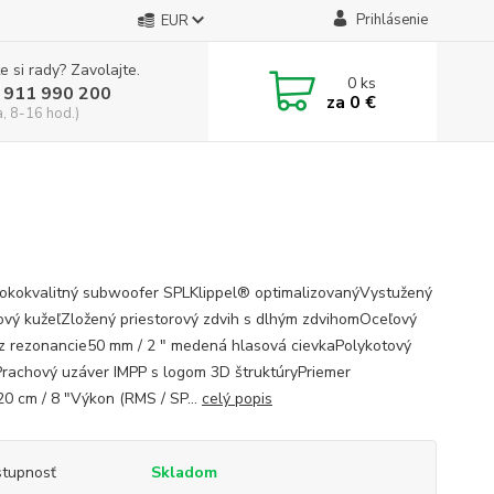
Prihlásenie
EUR
e si rady? Zavolajte.
0
ks
 911 990 200
za
0 €
a, 8-16 hod.)
sokokvalitný subwoofer SPLKlippel® optimalizovanýVystužený
ový kužeľZložený priestorový zdvih s dlhým zdvihomOceľový
z rezonancie50 mm / 2 ″ medená hlasová cievkaPolykotový
Prachový uzáver IMPP s logom 3D štruktúryPriemer
 / 8 "Výkon (RMS / SP...
celý popis
tupnosť
Skladom