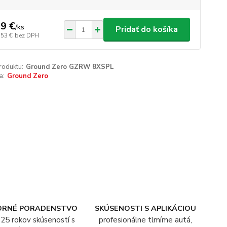
9 €
/
ks
Pridať do košíka
,53 €
bez DPH
roduktu:
Ground Zero GZRW 8XSPL
a:
Ground Zero
ORNÉ PORADENSTVO
SKÚSENOSTI S APLIKÁCIOU
25 rokov skúseností s
profesionálne tlmíme autá,