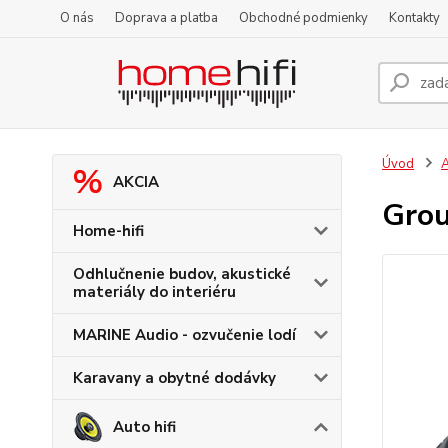
O nás
Doprava a platba
Obchodné podmienky
Kontakty
Úvod
A
AKCIA
Gro
Home-hifi
Odhlučnenie budov, akustické
materiály do interiéru
MARINE Audio - ozvučenie lodí
Karavany a obytné dodávky
Auto hifi