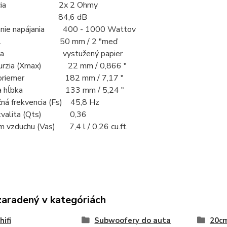
ancia 2x 2 Ohmy
nosť 84,6 dB
anie napájania 400 - 1000 Wattov
 Coil 50 mm / 2 "meď
ána vystužený papier
kurzia (Xmax) 22 mm / 0,866 "
 priemer 182 mm / 7,17 "
na hĺbka 133 mm / 5,24 "
ná frekvencia (Fs) 45,8 Hz
 kvalita (Qts) 0,36
m vzduchu (Vas) 7,4 l / 0,26 cu.ft.
zaradený v kategóriách
hifi
Subwoofery do auta
20cm