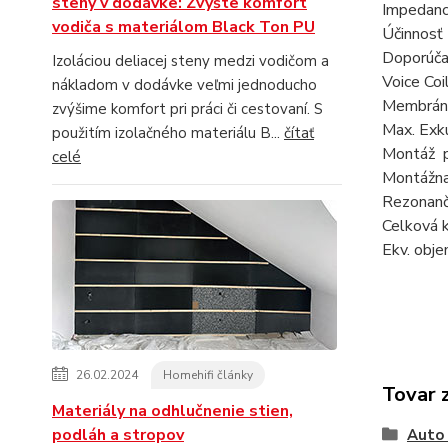
steny v dodávke: Zvýšte komfort
Imped
vodiča s materiálom Black Ton PU
Účin
Doporúč
Izoláciou deliacej steny medzi vodičom a
Voice
nákladom v dodávke veľmi jednoducho
Membr
zvýšime komfort pri práci či cestovaní. S
Max. Ex
použitím izolačného materiálu B...
čítať
Montáž
celé
Montáž
Rezonanč
Celková
Ekv. obje
26.02.2024
Homehifi články
Tovar 
Materiály na odhlučnenie stien,
podláh a stropov
Auto 