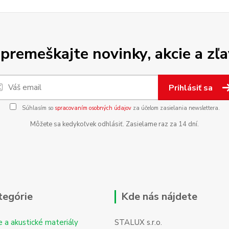
premeškajte novinky, akcie a zľa
Prihlásiť sa
Súhlasím so
spracovaním osobných údajov
za účelom zasielania newslettera.
Môžete sa kedykoľvek odhlásiť. Zasielame raz za 14 dní.
tegórie
Kde nás nájdete
e a akustické materiály
STALUX s.r.o.