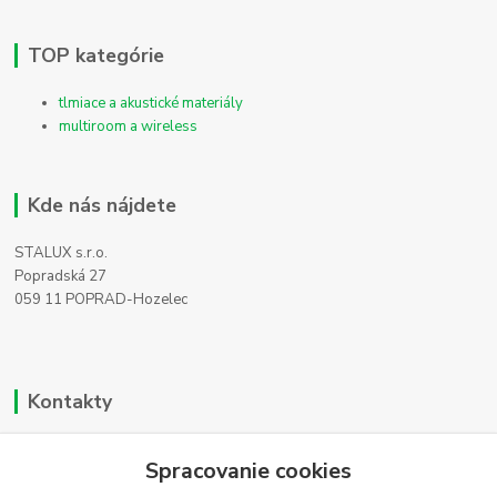
TOP kategórie
tlmiace a akustické materiály
multiroom a wireless
Kde nás nájdete
STALUX s.r.o.
Popradská 27
059 11 POPRAD-Hozelec
Kontakty
Zákaznícka podpora
Spracovanie cookies
+421 911 990 200
(Po-Pia, 8-16 hod.)