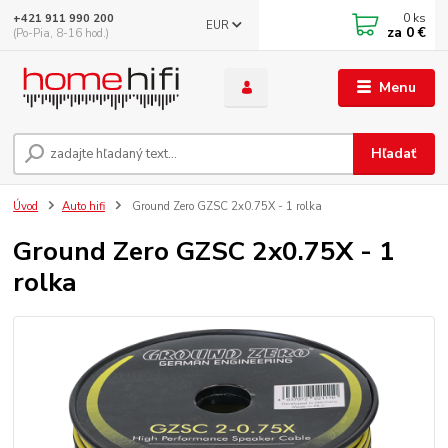
0
ks
+421 911 990 200
EUR
za
0 €
(Po-Pia, 8-16 hod.)
Menu
Hľadať
Úvod
Auto hifi
Ground Zero GZSC 2x0.75X - 1 rolka
Ground Zero GZSC 2x0.75X - 1
rolka