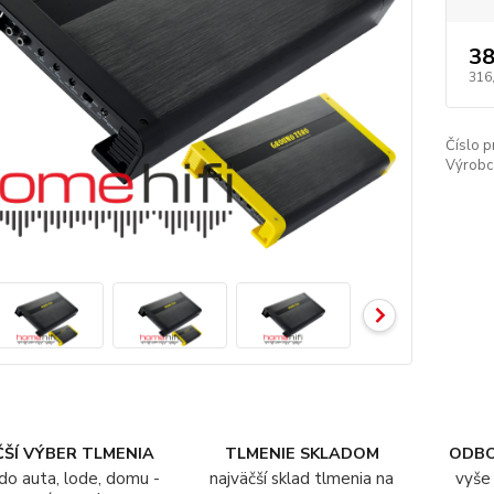
38
316
Číslo p
Výrobc
ŠÍ VÝBER TLMENIA
TLMENIE SKLADOM
ODB
do auta, lode, domu -
najväčší sklad tlmenia na
vyše 