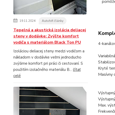
pomôž
19.11.2024
Autohifi články
Tepelná a akustická izolácia deliacej
Komple
steny v dodávke: Zvýšte komfort
vodiča s materiálom Black Ton PU
4-kanálo
Izoláciou deliacej steny medzi vodičom a
Variabiln
nákladom v dodávke veľmi jednoducho
Stabilizo
zvýšime komfort pri práci či cestovaní. S
Kryté ter
použitím izolačného materiálu B...
čítať
Masívny 
celé
Výstu
Výstu
Max. vý
Frekv