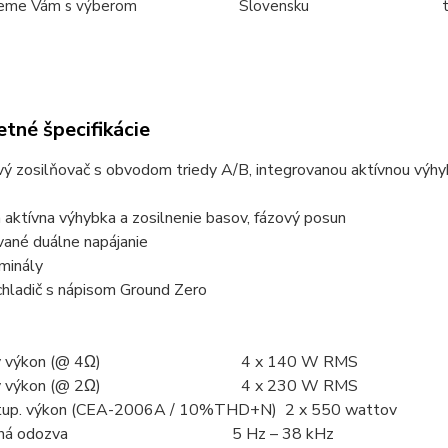
eme Vám s výberom
Slovensku
tné špecifikácie
vý zosilňovač s obvodom triedy A/B, integrovanou aktívnou výh
á aktívna výhybka a zosilnenie basov, fázový posun
vané duálne napájanie
minály
chladič s nápisom Ground Zero
pný výkon (@ 4Ω) 4 x 140 W RMS
pný výkon (@ 2Ω) 4 x 230 W RMS
stup. výkon (CEA-2006A / 10%THD+N) 2 x 550 wattov
enčná odozva 5 Hz – 38 kHz