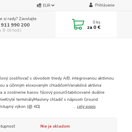
Prihlásenie
EUR
e si rady? Zavolajte.
0
ks
 911 990 200
za
0 €
a, 8-16 hod.)
lový zosilňovač s obvodom triedy A/B, integrovanou aktívnou
ou a účinným eloxovaným chladičomVariabilná aktívna
a a zosilnenie basov, fázový posunStabilizované duálne
nieKryté terminályMasívny chladič s nápisom Ground
Výstupný výkon (@ 4Ω) ...
celý popis
tupnosť
Nie je skladom