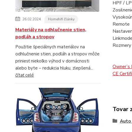
HPF 
Zosilne
Vysokoúr
26.02.2024
Homehifi články
R
Materiály na odhlučnenie stien,
Nas
podláh a stropov
Li
Rozm
Použitie špeciálnych materiálov na
odhlučnenie stien, podláh a stropov môže
priniesť niekoľko výhod v domácnosti
Owner’s 
alebo byte – redukcia hluku, zlepšená...
CE Certif
čítať celé
Tovar 
Auto 