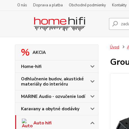
O nás
Doprava a platba
Obchodné podmienky
Kontakty
Úvod
A
AKCIA
Gro
Home-hifi
Odhlučnenie budov, akustické
materiály do interiéru
MARINE Audio - ozvučenie lodí
Karavany a obytné dodávky
Auto hifi