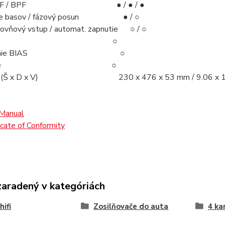
/ LPF / BPF ● / ● / ●
nie basov / fázový posun ● / ○
ovňový vstup / automat. zapnutie ○ / ○
emote ○
tavenie BIAS ○
nkmode ○
ery (Š x D x V)
230 x 476 x 53 mm / 9.06 x 1
Manual
icate of Conformity
zaradený v kategóriách
hifi
Zosilňovače do auta
4 ka