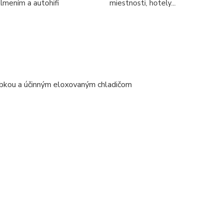
tlmením a autohifi
miestnosti, hotely...
ybkou a účinným eloxovaným chladičom