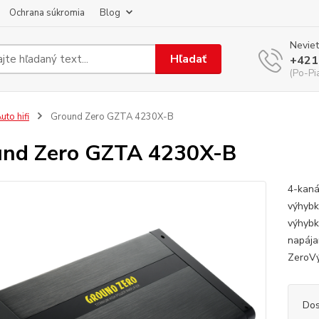
Ochrana súkromia
Blog
Neviet
Hľadať
+421
(Po-Pi
uto hifi
Ground Zero GZTA 4230X-B
und Zero GZTA 4230X-B
4-kaná
výhybk
výhybk
napája
Zero
Dos