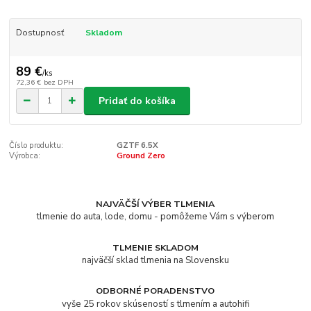
Dostupnosť
Skladom
89 €
/
ks
72,36 €
bez DPH
Pridať do košíka
Číslo produktu:
GZTF 6.5X
Výrobca:
Ground Zero
NAJVÄČŠÍ VÝBER TLMENIA
tlmenie do auta, lode, domu - pomôžeme Vám s výberom
TLMENIE SKLADOM
najväčší sklad tlmenia na Slovensku
ODBORNÉ PORADENSTVO
vyše 25 rokov skúseností s tlmením a autohifi