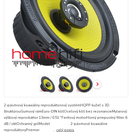
2-pásmový koaxiálny reproduktorový systémHQPP kužeľ s 3D
štruktúrouGumový rámEuro-DIN kôšOceľový kôš bez rezonancieMylarový
výškový reproduktor 13mm / 0,51 ″Feritový motorHorný priepustný filter 6
dB / oktOchranný grilModel 2-pásmové koaxiálne
reproduktoryPriemer ...
celý popis