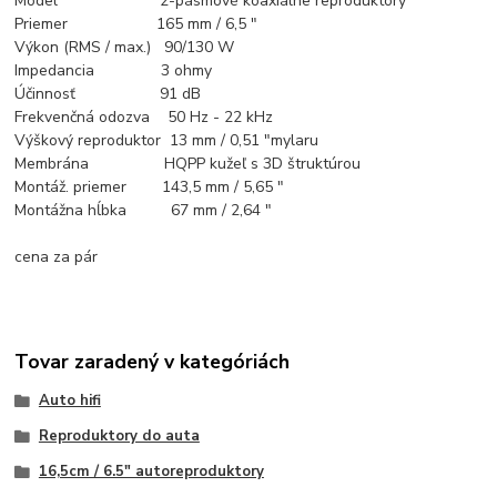
Model 2-pásmové koaxiálne reproduktory
Priemer 165 mm / 6,5 "
Výkon (RMS / max.) 90/130 W
Impedancia 3 ohmy
Účinnosť 91 dB
Frekvenčná odozva 50 Hz - 22 kHz
Výškový reproduktor 13 mm / 0,51 "mylaru
Membrána HQPP kužeľ s 3D štruktúrou
Montáž. priemer 143,5 mm / 5,65 "
Montážna hĺbka 67 mm / 2,64 "
cena za pár
Tovar zaradený v kategóriách
Auto hifi
Reproduktory do auta
16,5cm / 6.5" autoreproduktory