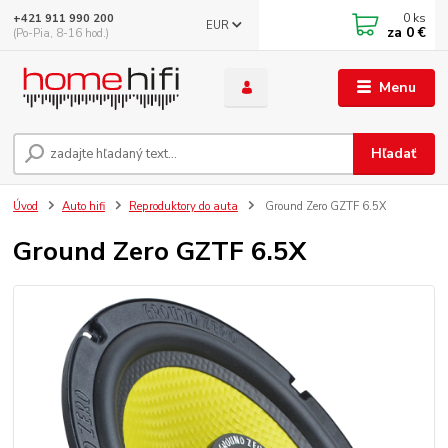
0
ks
+421 911 990 200
EUR
za
0 €
(Po-Pia, 8-16 hod.)
Menu
Hľadať
Úvod
Auto hifi
Reproduktory do auta
Ground Zero GZTF 6.5X
Ground Zero GZTF 6.5X