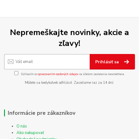
Nepremeškajte novinky, akcie a
zľavy!
Prihlásiť sa
Súhlasím so
spracovaním osobných údajov
za účelom zasielania newslettera.
Môžete sa kedykoľvek odhlásiť. Zasielame raz za 14 dní.
Informácie pre zákazníkov
O nás
Ako nakupovať