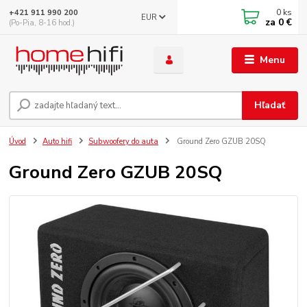
0
ks
+421 911 990 200
EUR
za
0 €
(Po-Pia, 8-16 hod.)
Menu
Hľadať
Úvod
Auto hifi
Subwoofery do auta
Ground Zero GZUB 20SQ
Ground Zero GZUB 20SQ