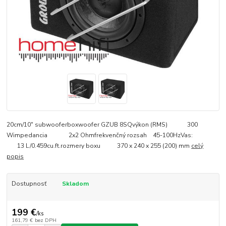
20cm/10" subwooferboxwoofer GZUB 8SQvýkon (RMS) 300
Wimpedancia 2x2 Ohmfrekvenčný rozsah 45-100HzVas:
13 L/0.459cu.ft.rozmery boxu 370 x 240 x 255 (200) mm
celý
popis
Dostupnosť
Skladom
199 €
/
ks
161,79 €
bez DPH