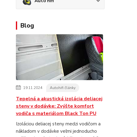
Auto hifi
Blog
19.11.2024
Autohifi články
Tepelná a akustická izolácia deliacej
steny v dodávke: Zvýšte komfort
vodiča s materiálom Black Ton PU
Izoláciou deliacej steny medzi vodičom a
nákladom v dodávke veľmi jednoducho