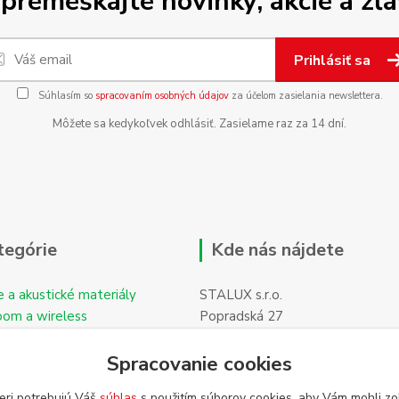
premeškajte novinky, akcie a zľa
Prihlásiť sa
Súhlasím so
spracovaním osobných údajov
za účelom zasielania newslettera.
Môžete sa kedykoľvek odhlásiť. Zasielame raz za 14 dní.
tegórie
Kde nás nájdete
e a akustické materiály
STALUX s.r.o.
oom a wireless
Popradská 27
059 11 POPRAD-Hozelec
Spracovanie cookies
eri potrebujú Váš
súhlas
s použitím súborov cookies, aby Vám mohli zo