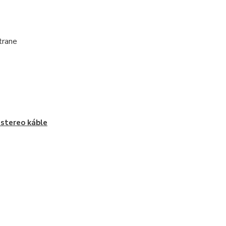
trane
stereo káble