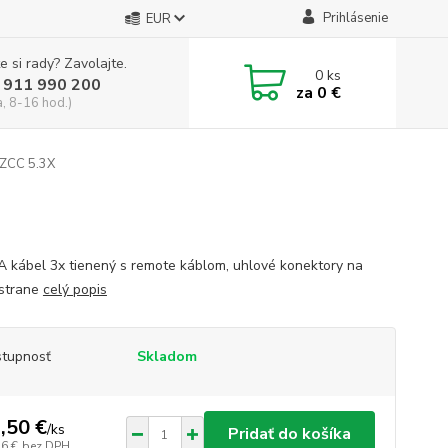
Prihlásenie
EUR
e si rady? Zavolajte.
0
ks
 911 990 200
za
0 €
a, 8-16 hod.)
ZCC 5.3X
 kábel 3x tienený s remote káblom, uhlové konektory na
 strane
celý popis
tupnosť
Skladom
,50 €
/
ks
Pridať do košíka
16 €
bez DPH