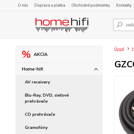
O nás
Doprava a platba
Obchodné podmienky
Kontakty
Úvod
H
AKCIA
GZC
Home-hifi
AV receivery
Blu-Ray, DVD, sieťové
prehrávače
CD prehrávače
Gramofóny