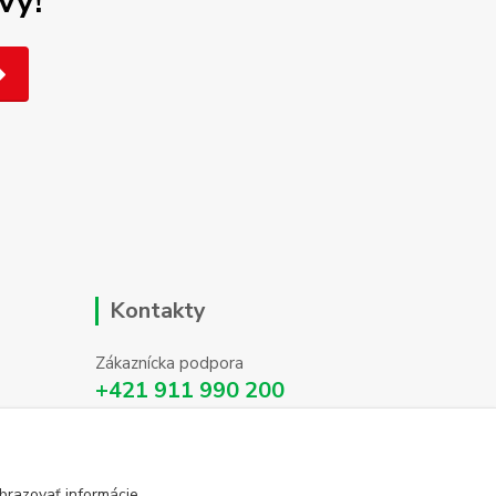
vy!
Kontakty
Zákaznícka podpora
+421 911 990 200
(Po-Pia, 8-16 hod.)
info@homehifi.sk
brazovať informácie