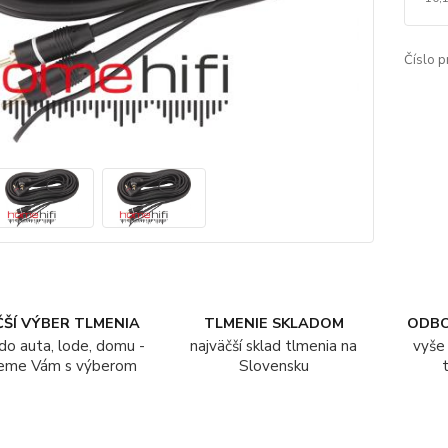
Číslo p
ŠÍ VÝBER TLMENIA
TLMENIE SKLADOM
ODB
do auta, lode, domu -
najväčší sklad tlmenia na
vyše 
eme Vám s výberom
Slovensku