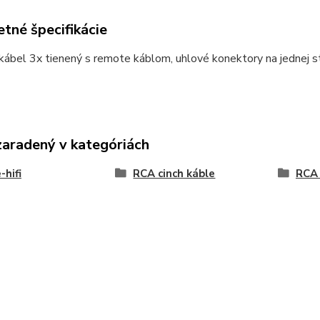
tné špecifikácie
ábel 3x tienený s remote káblom, uhlové konektory na jednej s
zaradený v kategóriách
hifi
RCA cinch káble
RCA 