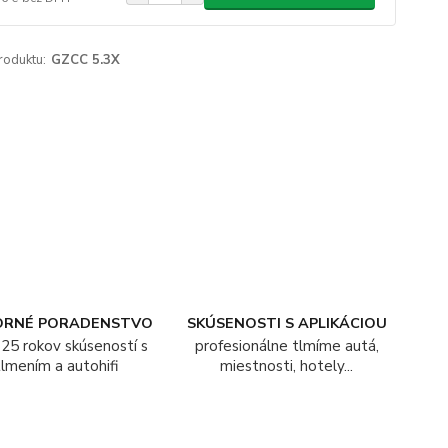
roduktu:
GZCC 5.3X
ORNÉ PORADENSTVO
SKÚSENOSTI S APLIKÁCIOU
25 rokov skúseností s
profesionálne tlmíme autá,
tlmením a autohifi
miestnosti, hotely...