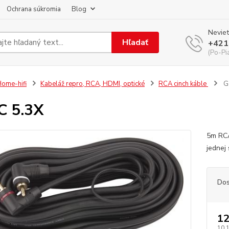
Ochrana súkromia
Blog
Neviet
Hľadať
+421
(Po-Pi
ome-hifi
Kabeláž repro, RCA, HDMI, optické
RCA cinch káble
G
C 5.3X
5m RCA
jednej
Dos
12
10,