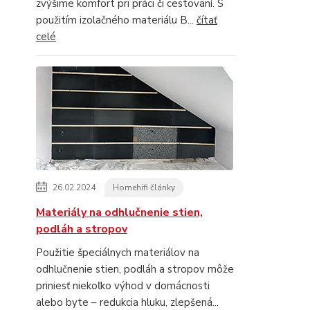
zvýšime komfort pri práci či cestovaní. S
použitím izolačného materiálu B...
čítať
celé
26.02.2024
Homehifi články
Materiály na odhlučnenie stien,
podláh a stropov
Použitie špeciálnych materiálov na
odhlučnenie stien, podláh a stropov môže
priniesť niekoľko výhod v domácnosti
alebo byte – redukcia hluku, zlepšená...