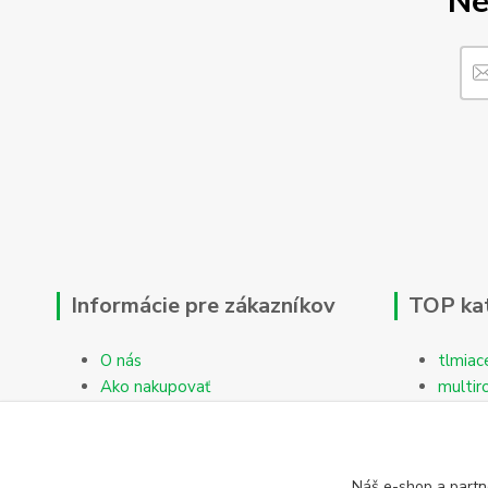
Ne
Informácie pre zákazníkov
TOP ka
O nás
tlmiac
Ako nakupovať
multir
Obchodné podmienky
Reklamačný protokol
Kontakty
Náš e-shop a partn