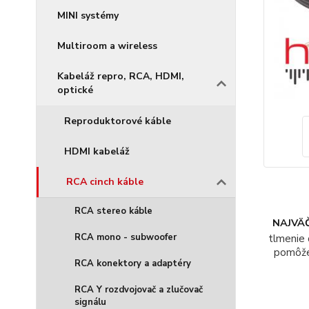
MINI systémy
Multiroom a wireless
Kabeláž repro, RCA, HDMI,
optické
Reproduktorové káble
HDMI kabeláž
RCA cinch káble
RCA stereo káble
NAJVÄČ
RCA mono - subwoofer
tlmenie 
pomôž
RCA konektory a adaptéry
RCA Y rozdvojovač a zlučovač
signálu