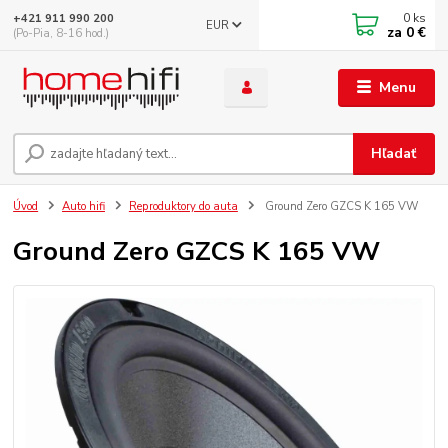
0
ks
+421 911 990 200
EUR
za
0 €
(Po-Pia, 8-16 hod.)
Menu
Hľadať
Úvod
Auto hifi
Reproduktory do auta
Ground Zero GZCS K 165 VW
Ground Zero GZCS K 165 VW