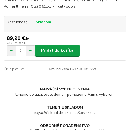
5,59″Montážna hĺbka 62 mm / 2,44″ Rezonančná frekvencia (Fs) 60 Hz
Pomer tlmenia (Qts) 0,61Ekviv....
celý popis
Dostupnosť
Skladom
89,90 €
/
ks
73,09 €
bez DPH
Pridať do košíka
Číslo produktu:
Ground Zero GZCS K 165 VW
NAJVÄČŠÍ VÝBER TLMENIA
tlmenie do auta, lode, domu - pomôžeme Vám s výberom
TLMENIE SKLADOM
najväčší sklad tlmenia na Slovensku
ODBORNÉ PORADENSTVO