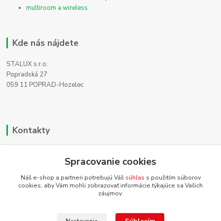
multiroom a wireless
Kde nás nájdete
STALUX s.r.o.
Popradská 27
059 11 POPRAD-Hozelec
Kontakty
Zákaznícka podpora
+421 911 990 200
Spracovanie cookies
(Po-Pia, 8-16 hod.)
Náš e-shop a partneri potrebujú Váš
súhlas
s použitím súborov
cookies, aby Vám mohli zobrazovať informácie týkajúce sa Vašich
info@homehifi.sk
záujmov.