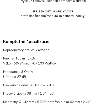
vyše 25 rokov skúseností s tlmením a autohifi
SKÚSENOSTI S APLIKÁCIOU
profesionálne tlmíme autá, miestnosti, hotely...
Kompletné špecifikácie
Reproduktory pre Volkswagen
Priemer 165 mm / 6,5″
Výkon (RMS/max.) 70 / 100 Wattov
Impedancia 3 Ohmy
Účinnosť 87 dB
Frekvenčná odozva 50 Hz – 5 kHz
Hlasová cievka 38 mm / 1,5″ meď
Montážny Ø 142 mm / 5,59″Montážna hĺbka 62 mm / 2,44″