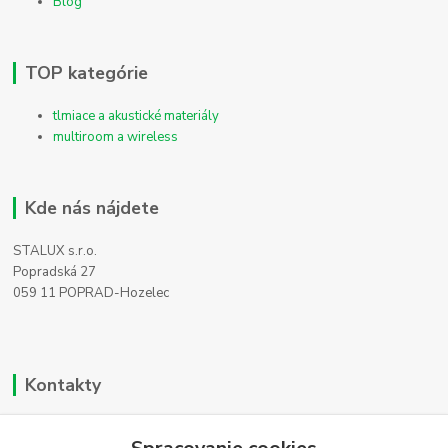
Blog
TOP kategórie
tlmiace a akustické materiály
multiroom a wireless
Kde nás nájdete
STALUX s.r.o.
Popradská 27
059 11 POPRAD-Hozelec
Kontakty
Zákaznícka podpora
+421 911 990 200