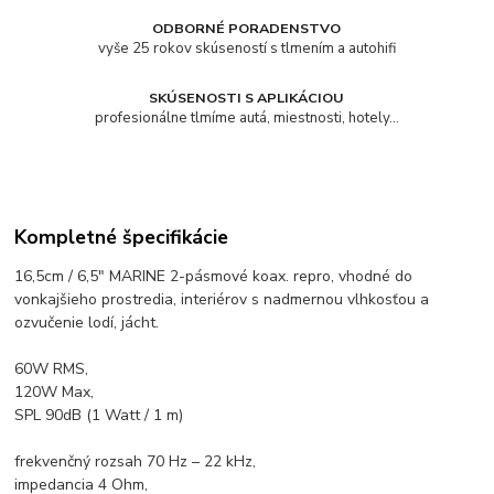
ODBORNÉ PORADENSTVO
vyše 25 rokov skúseností s tlmením a autohifi
SKÚSENOSTI S APLIKÁCIOU
profesionálne tlmíme autá, miestnosti, hotely...
Kompletné špecifikácie
16,5cm / 6,5" MARINE 2-pásmové koax. repro, vhodné do
vonkajšieho prostredia, interiérov s nadmernou vlhkosťou a
ozvučenie lodí, jácht.
60W RMS,
120W Max,
SPL 90dB (1 Watt / 1 m)
frekvenčný rozsah 7
0 Hz – 22 kHz,
impedancia 4 Ohm,