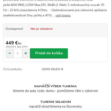
jácht.60W RMS,120W Max,SPL 90dB (1 Watt / 1 m)frekvenčný rozsah 70
Hz – 22 kHz,impedancia 4 Ohm, - Optimalizované pre námorné aplikácie
(wakeboardové člny, jachty a ATV) ...
celý popis
Dostupnosť
Nie je skladom
449 €
/
ks
365,04 €
bez DPH
Pridať do košíka
Číslo produktu:
GZMS 65LED-B
NAJVÄČŠÍ VÝBER TLMENIA
tlmenie do auta, lode, domu - pomôžeme Vám s výberom
TLMENIE SKLADOM
najväčší sklad tlmenia na Slovensku