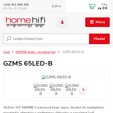
0
ks
+421 911 990 200
EUR
za
0 €
(Po-Pia, 8-16 hod.)
Menu
Hľadať
Úvod
MARINE Audio - ozvučenie lodí
GZMS 65LED-B
GZMS 65LED-B
16,5cm / 6,5" MARINE 2-pásmové koax. repro, vhodné do vonkajšieho
prostredia, interiérov s nadmernou vlhkosťou a ozvučenie lodí,