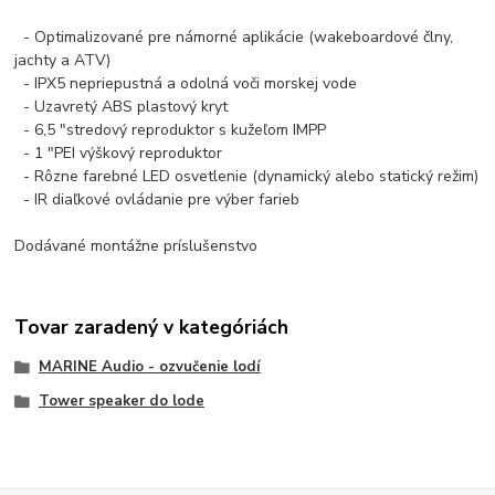
- Optimalizované pre námorné aplikácie (wakeboardové člny,
jachty a ATV)
- IPX5 nepriepustná a odolná voči morskej vode
- Uzavretý ABS plastový kryt
- 6,5 "stredový reproduktor s kužeľom IMPP
- 1 "PEI výškový reproduktor
- Rôzne farebné LED osvetlenie (dynamický alebo statický režim)
- IR diaľkové ovládanie pre výber farieb
Dodávané montážne príslušenstvo
Tovar zaradený v kategóriách
MARINE Audio - ozvučenie lodí
Tower speaker do lode