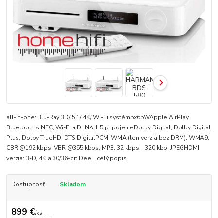
all-in-one: Blu-Ray 3D/ 5.1/ 4K/ Wi-Fi systém5x65WApple AirPlay,
Bluetooth s NFC, Wi-Fi a DLNA 1.5 pripojenieDolby Digital, Dolby Digital
Plus, Dolby TrueHD, DTS DigitalPCM, WMA (len verzia bez DRM): WMA9,
CBR @192 kbps, VBR @355 kbps, MP3: 32 kbps – 320 kbp, JPEGHDMI
verzia: 3-D, 4K a 30/36-bit Dee...
celý popis
Dostupnosť
Skladom
899 €
/
ks