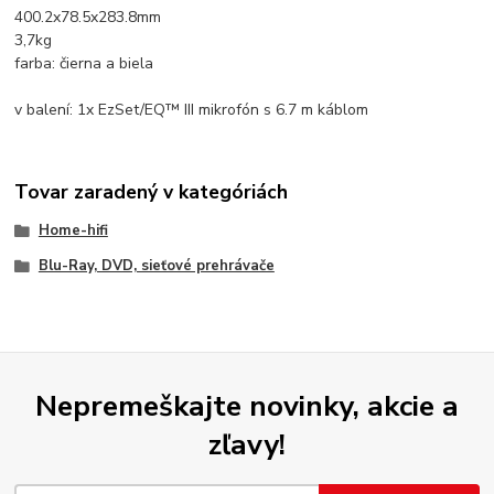
400.2x78.5x283.8mm
3,7kg
farba: čierna a biela
v balení: 1x EzSet/EQ™ III mikrofón s 6.7 m káblom
Tovar zaradený v kategóriách
Home-hifi
Blu-Ray, DVD, sieťové prehrávače
Nepremeškajte novinky, akcie a
zľavy!