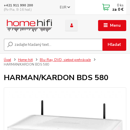
0
ks
+421 911 990 200
EUR
za
0 €
(Po-Pia, 8-16 hod.)
Menu
Hľadať
Úvod
Home-hifi
Blu-Ray, DVD, sieťové prehrávače
HARMAN/KARDON BDS 580
HARMAN/KARDON BDS 580