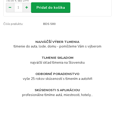
730,89 €
bez DPH
Pridať do košíka
Číslo produktu:
BDS 580
NAJVÄČŠÍ VÝBER TLMENIA
tlmenie do auta, lode, domu - pomôžeme Vám s výberom
TLMENIE SKLADOM
najväčší sklad tlmenia na Slovensku
ODBORNÉ PORADENSTVO
vyše 25 rokov skúseností s tlmením a autohifi
SKÚSENOSTI S APLIKÁCIOU
profesionálne tlmíme autá, miestnosti, hotely...