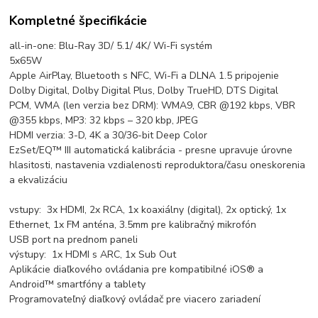
Kompletné špecifikácie
all-in-one: Blu-Ray 3D/ 5.1/ 4K/ Wi-Fi systém
5x65W
Apple AirPlay, Bluetooth s NFC, Wi-Fi a DLNA 1.5 pripojenie
Dolby Digital, Dolby Digital Plus, Dolby TrueHD, DTS Digital
PCM, WMA (len verzia bez DRM): WMA9, CBR @192 kbps, VBR
@355 kbps, MP3: 32 kbps – 320 kbp, JPEG
HDMI verzia: 3-D, 4K a 30/36-bit Deep Color
EzSet/EQ™ III automatická kalibrácia - presne upravuje úrovne
hlasitosti, nastavenia vzdialenosti reproduktora/času oneskorenia
a ekvalizáciu
vstupy: 3x HDMI, 2x RCA, 1x koaxiálny (digital), 2x optický, 1x
Ethernet, 1x FM anténa, 3.5mm pre kalibračný mikrofón
USB port na prednom paneli
výstupy: 1x HDMI s ARC, 1x Sub Out
Aplikácie diaľkového ovládania pre kompatibilné iOS® a
Android™ smartfóny a tablety
Programovateľný diaľkový ovládač pre viacero zariadení