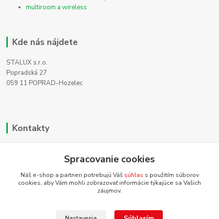
multiroom a wireless
Kde nás nájdete
STALUX s.r.o.
Popradská 27
059 11 POPRAD-Hozelec
Kontakty
Zákaznícka podpora
Spracovanie cookies
+421 911 990 200
(Po-Pia, 8-16 hod.)
Náš e-shop a partneri potrebujú Váš
súhlas
s použitím súborov
cookies, aby Vám mohli zobrazovať informácie týkajúce sa Vašich
info@homehifi.sk
záujmov.
Súhlasím
Nastavenia