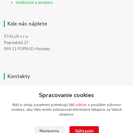
multiroom a wireless
Kde nás nájdete
STALUX s.r.o.
Popradská 27
059 11 POPRAD-Hozelec
Kontakty
Zákaznícka podpora
Spracovanie cookies
+421 911 990 200
(Po-Pia, 8-16 hod.)
Náš e-shop a partneri potrebujú Váš
súhlas
s použitím súborov
cookies, aby Vám mohli zobrazovať informácie týkajúce sa Vašich
info@homehifi.sk
záujmov.
Súhlasím
Nastavenia