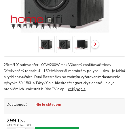
25cm/10" subwoofer 100W/200W max Výkonný zosilňovač triedy
Dfrekvenčný rozsah: 41-150HzMateriál membrány polycelulóza - je ľahká
a rýchlaozvučnica: Dual Bassreflex so zadným vyžarovanímNastavenie:
Výhybka 50-150Hz/ Fázy / Gain-hlasitosťMagneticky tienené - nie je
problém ich umiestniť blízko TV a ap...
celý popis
Dostupnosť
Nie je skladom
299 €
/
ks
243,09 €
bez DPH