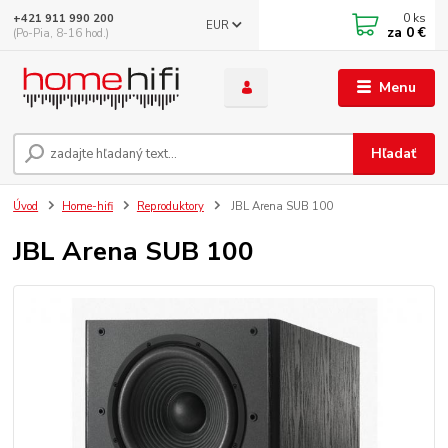
0
ks
+421 911 990 200
EUR
za
0 €
(Po-Pia, 8-16 hod.)
Menu
Hľadať
Úvod
Home-hifi
Reproduktory
JBL Arena SUB 100
JBL Arena SUB 100