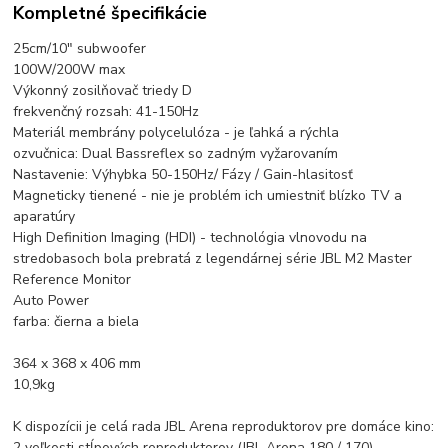
Kompletné špecifikácie
25cm/10" subwoofer
100W/200W max
Výkonný zosilňovač triedy D
frekvenčný rozsah: 41-150Hz
Materiál membrány polycelulóza - je ľahká a rýchla
ozvučnica: Dual Bassreflex so zadným vyžarovaním
Nastavenie: Výhybka 50-150Hz/ Fázy / Gain-hlasitosť
Magneticky tienené - nie je problém ich umiestniť blízko TV a
aparatúry
High Definition Imaging (HDI) - technológia vlnovodu na
stredobasoch bola prebratá z legendárnej série JBL M2 Master
Reference Monitor
Auto Power
farba: čierna a biela
364 x 368 x 406 mm
10,9kg
K dispozícii je celá rada JBL Arena reproduktorov pre domáce kino:
2 veľkosti stĺpových reproduktorov (JBL Arena 180 / 170)