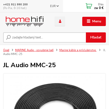
0
ks
+421 911 990 200
EUR
za
0 €
(Po-Pia, 8-16 hod.)
Menu
Hľadať
Úvod
MARINE Audio - ozvučenie lodí
Marine káble a príslušenstvo
JL
Audio MMC-25
JL Audio MMC-25