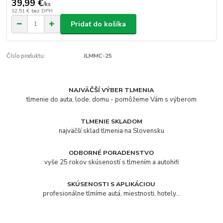
39,99 €
/
ks
32,51 €
bez DPH
Pridať do košíka
Číslo produktu:
JLMMC-25
NAJVÄČŠÍ VÝBER TLMENIA
tlmenie do auta, lode, domu - pomôžeme Vám s výberom
TLMENIE SKLADOM
najväčší sklad tlmenia na Slovensku
ODBORNÉ PORADENSTVO
vyše 25 rokov skúseností s tlmením a autohifi
SKÚSENOSTI S APLIKÁCIOU
profesionálne tlmíme autá, miestnosti, hotely...