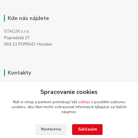
Kde nás nájdete
STALUX s.r.o.
Popradská 27
059 11 POPRAD-Hozelec
Kontakty
Zákaznícka podpora
Spracovanie cookies
+421 911 990 200
(Po-Pia, 8-16 hod.)
Náš e-shop a partneri potrebujú Váš
súhlas
s použitím súborov
cookies, aby Vám mohli zobrazovať informácie týkajúce sa Vašich
info@homehifi.sk
záujmov.
Súhlasím
Nastavenia