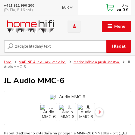
0
ks
+421 911 990 200
EUR
za
0 €
(Po-Pia, 8-16 hod.)
Menu
Hľadať
Úvod
MARINE Audio - ozvučenie lodí
Marine káble a príslušenstvo
JL
Audio MMC-6
JL Audio MMC-6
Kábel diaľkového ovládača na pripojenie MMR-20 k MM100s - 6 ft (1,83