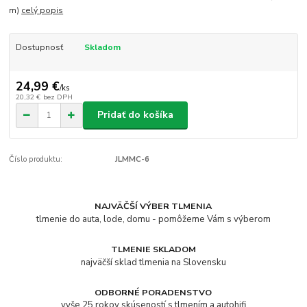
m)
celý popis
Dostupnosť
Skladom
24,99 €
/
ks
20,32 €
bez DPH
Pridať do košíka
Číslo produktu:
JLMMC-6
NAJVÄČŠÍ VÝBER TLMENIA
tlmenie do auta, lode, domu - pomôžeme Vám s výberom
TLMENIE SKLADOM
najväčší sklad tlmenia na Slovensku
ODBORNÉ PORADENSTVO
vyše 25 rokov skúseností s tlmením a autohifi