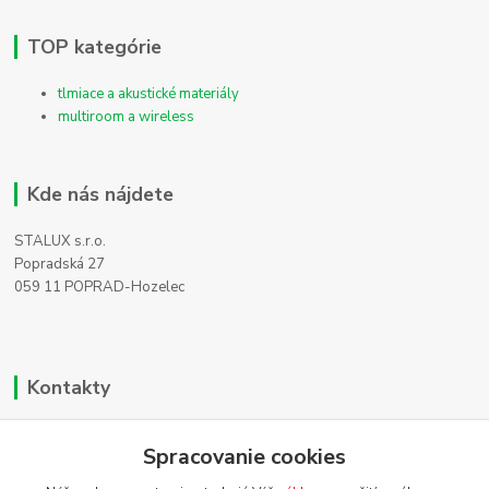
TOP kategórie
tlmiace a akustické materiály
multiroom a wireless
Kde nás nájdete
STALUX s.r.o.
Popradská 27
059 11 POPRAD-Hozelec
Kontakty
Zákaznícka podpora
Spracovanie cookies
+421 911 990 200
(Po-Pia, 8-16 hod.)