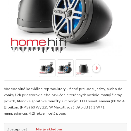
Vodeodolné koaxiálne reproduktory určené pre lode, jachty, alebo do
vonkajších priestorov alebo ozvučenie terénnych vozidielmatný čierny
povrch, titánové športové mriežky s modrými LED osvetleniami (60 W, 4
Ω)príkon: (RMS) 60 W / 225 W Maxcitlivosť: 89,5 dB @ 1 W / 1
mimpedancia: 4 Ωfrekve...
celý popis
Dostupnosť
Nie je skladom