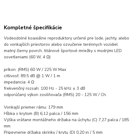
Kompletné špecifikácie
Vodeodolné koaxiálne reproduktory určené pre lode, jachty, alebo
do vonkajších priestorov alebo ozvučenie terénnych vozidiel
matný čierny povrch, titánové športové mriežky s modrými LED
osvetleniami (60 W, 4 Ω)
príkon: (RMS) 60 W / 225 W Max
citlivosť: 89,5 dB @ 1 W / 1 m
impedancia: 4 Ω
frekvenčný rozsah: 100 Hz - 25 kHz ± 3 dB
odporúčaný výkon zosilňovača (RMS) 20 - 125 W / Ch.
Vonkajší priemer rámu: 179 mm
Hĺbka s krytom (B) 6,12 palca / 156 mm
Výška vrátane montážneho držiaka na úchytu (C) 7,27 palca / 185
mm
Pripevnenie držiaka skrinky / krytu (D) 0,20 in / 5 mm