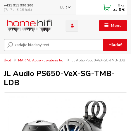
0
ks
+421 911 990 200
EUR
za
0 €
(Po-Pia, 8-16 hod.)
Menu
Hľadať
Úvod
MARINE Audio - ozvučenie lodí
JL Audio PS650-VeX-SG-TMB-LDB
JL Audio PS650-VeX-SG-TMB-
LDB