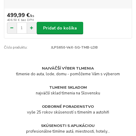
499,99 €
/
ks
406,50 €
bez DPH
Pridať do košíka
Číslo produktu:
JLPS650-VeX-SG-TMB-LDB
NAJVÄČŠÍ VÝBER TLMENIA
tlmenie do auta, lode, domu - pomôžeme Vám s výberom
TLMENIE SKLADOM
najväčší sklad tlmenia na Slovensku
ODBORNÉ PORADENSTVO
vyše 25 rokov skúseností s tlmením a autohifi
SKÚSENOSTI S APLIKÁCIOU
profesionálne tlmíme autá, miestnosti, hotely...