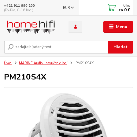
0
ks
+421 911 990 200
EUR
za
0 €
(Po-Pia, 8-16 hod.)
Menu
Hľadať
Úvod
MARINE Audio - ozvučenie lodí
PM210S4X
PM210S4X