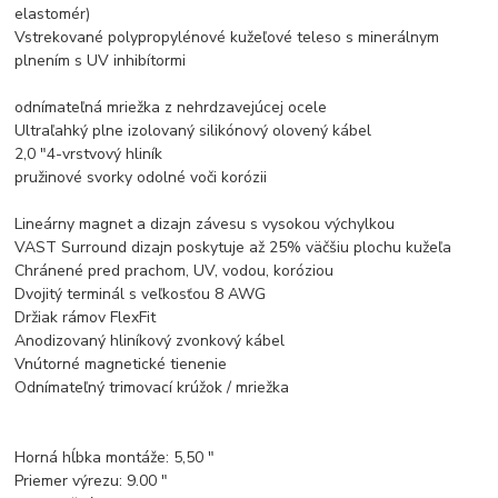
elastomér)
Vstrekované polypropylénové kužeľové teleso s minerálnym
plnením s UV inhibítormi
odnímateľná mriežka z nehrdzavejúcej ocele
Ultraľahký plne izolovaný silikónový olovený kábel
2,0 "4-vrstvový hliník
pružinové svorky odolné voči korózii
Lineárny magnet a dizajn závesu s vysokou výchylkou
VAST Surround dizajn poskytuje až 25% väčšiu plochu kužeľa
Chránené pred prachom, UV, vodou, koróziou
Dvojitý terminál s veľkosťou 8 AWG
Držiak rámov FlexFit
Anodizovaný hliníkový zvonkový kábel
Vnútorné magnetické tienenie
Odnímateľný trimovací krúžok / mriežka
Horná hĺbka montáže: 5,50 "
Priemer výrezu: 9.00 "