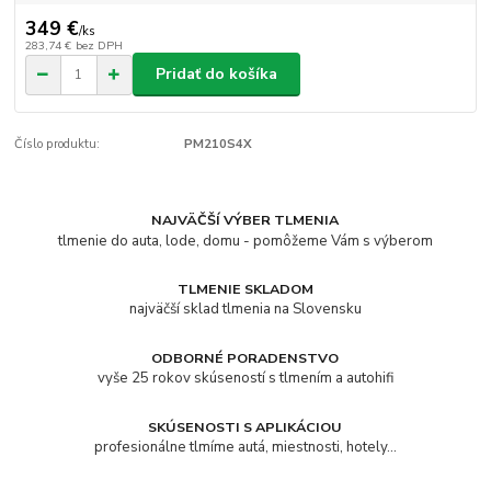
349 €
/
ks
283,74 €
bez DPH
Pridať do košíka
Číslo produktu:
PM210S4X
NAJVÄČŠÍ VÝBER TLMENIA
tlmenie do auta, lode, domu - pomôžeme Vám s výberom
TLMENIE SKLADOM
najväčší sklad tlmenia na Slovensku
ODBORNÉ PORADENSTVO
vyše 25 rokov skúseností s tlmením a autohifi
SKÚSENOSTI S APLIKÁCIOU
profesionálne tlmíme autá, miestnosti, hotely...