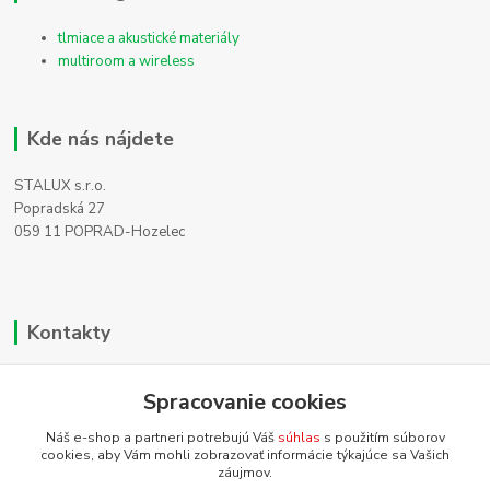
tlmiace a akustické materiály
multiroom a wireless
Kde nás nájdete
STALUX s.r.o.
Popradská 27
059 11 POPRAD-Hozelec
Kontakty
Zákaznícka podpora
+421 911 990 200
Spracovanie cookies
(Po-Pia, 8-16 hod.)
Náš e-shop a partneri potrebujú Váš
súhlas
s použitím súborov
cookies, aby Vám mohli zobrazovať informácie týkajúce sa Vašich
info@homehifi.sk
záujmov.