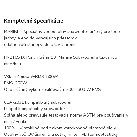
Kompletné špecifikácie
MARINE - špeciálny vodeodolný subwoofer určený pre lode,
jachty, alebo do vonkajších priestorov
odolné voči slanej vode a UV žiareniu.
PM210S4X Punch Séria 10 "Marine Subwoofer s luxusnou
mriežkou.
Výkon špička WRMS: 500W
RMS: 250W
Odporúčaný výkon zosilňovača: 200 - 300 W RMS
CEA-2031 kompatibilný subwoofer
Klippel kompatibilný subwoofer
Spĺňa alebo prevyšuje testovacie normy ASTM pre používanie v
mori / vonku
100% UV stabilné pod tlakom vstrekované plastové diely
Odolný voči UV žiareniu a soľnej hmle TPE (termoplastický