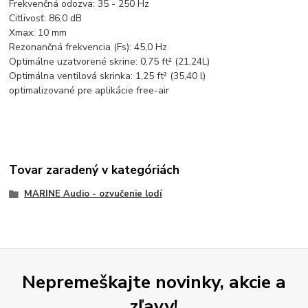
Frekvenčná odozva: 35 - 250 Hz
Citlivosť: 86,0 dB
Xmax: 10 mm
Rezonančná frekvencia (Fs): 45,0 Hz
Optimálne uzatvorené skrine: 0,75 ft² (21,24L)
Optimálna ventilová skrinka: 1,25 ft² (35,40 l)
optimalizované pre aplikácie free-air
Tovar zaradený v kategóriách
MARINE Audio - ozvučenie lodí
Nepremeškajte novinky, akcie a
zľavy!