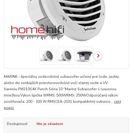
MARINE - špeciálny vodeodolný subwoofer určený pre lode, jachty,
alebo do vonkajších priestorovodolné voči slanej vode a UV
žiareniu.PM210S4X Punch Séria 10 "Marine Subwoofer s luxusnou
mriežkou.Výkon špička WRMS: 500WRMS: 250WOdporúčaný výkon
zosilňovača: 200 - 300 W RMSCEA-2031 kompatibilný subwoo...
celý
popis
Dostupnosť
Nie je skladom