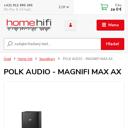
0
ks
+421 911 990 200
EUR
za
0 €
(Po-Pia, 8-16 hod.)
Menu
Hľadať
Úvod
Home-hifi
Soundbary
POLK AUDIO - MAGNIFI MAX AX
POLK AUDIO - MAGNIFI MAX AX