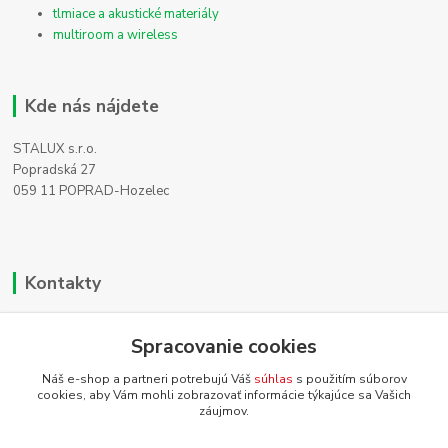
tlmiace a akustické materiály
multiroom a wireless
Kde nás nájdete
STALUX s.r.o.
Popradská 27
059 11 POPRAD-Hozelec
Kontakty
Zákaznícka podpora
Spracovanie cookies
+421 911 990 200
(Po-Pia, 8-16 hod.)
Náš e-shop a partneri potrebujú Váš
súhlas
s použitím súborov
cookies, aby Vám mohli zobrazovať informácie týkajúce sa Vašich
info@homehifi.sk
záujmov.