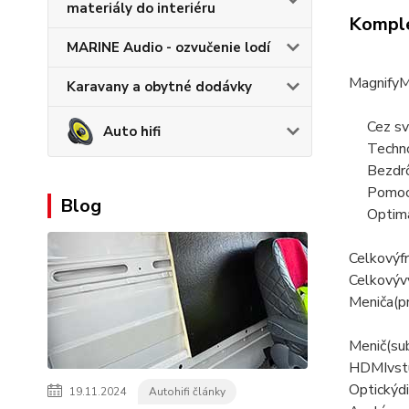
materiály do interiéru
Komple
MARINE Audio - ozvučenie lodí
Magnify
M
Karavany a obytné dodávky
Cez sv
Auto hifi
Techno
Bezdr
Pomoc
Blog
Optim
Celkový
f
Celkový
v
Meniča
(
p
Menič
(
su
HDMI
vst
Optický
d
19.11.2024
Autohifi články