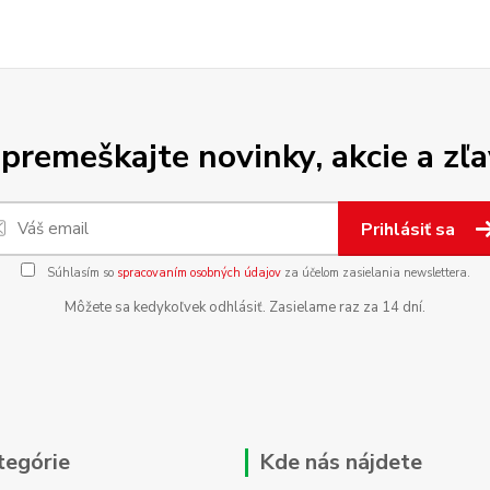
premeškajte novinky, akcie a zľa
Prihlásiť sa
Súhlasím so
spracovaním osobných údajov
za účelom zasielania newslettera.
Môžete sa kedykoľvek odhlásiť. Zasielame raz za 14 dní.
tegórie
Kde nás nájdete