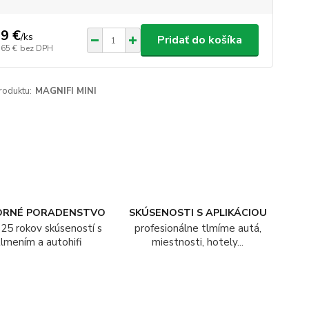
9 €
/
ks
Pridať do košíka
,65 €
bez DPH
roduktu:
MAGNIFI MINI
ORNÉ PORADENSTVO
SKÚSENOSTI S APLIKÁCIOU
25 rokov skúseností s
profesionálne tlmíme autá,
tlmením a autohifi
miestnosti, hotely...