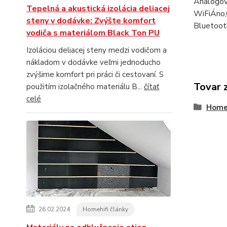
Analógov
Tepelná a akustická izolácia deliacej
WiFi
Áno
,
steny v dodávke: Zvýšte komfort
Bluetoot
vodiča s materiálom Black Ton PU
Izoláciou deliacej steny medzi vodičom a
nákladom v dodávke veľmi jednoducho
zvýšime komfort pri práci či cestovaní. S
Tovar 
použitím izolačného materiálu B...
čítať
celé
Home-
26.02.2024
Homehifi články