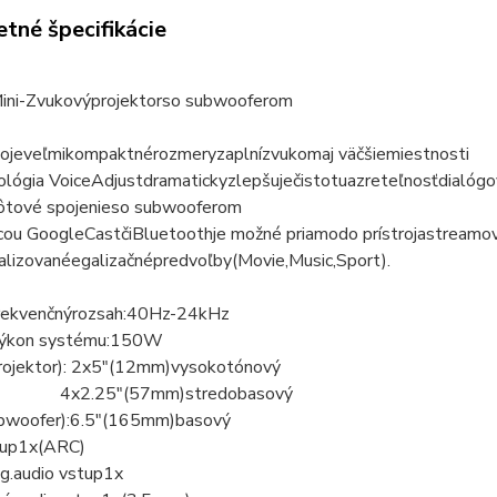
tné špecifikácie
ini
-
Zvukový
projektor
so subwooferom
oje
veľmi
kompaktné
rozmery
zaplní
zvukom
aj väčšie
miestnosti
lógia Voice
Adjust
dramaticky
zlepšuje
čistotu
a
zreteľnosť
dialógo
ôtové spojenie
so subwooferom
ou Google
Cast
či
Bluetooth
je možné priamo
do prístroja
streamo
alizované
egalizačné
predvoľby
(
Movie
,
Music
,
Sport
)
.
rekvenčný
rozsah:
40Hz
-
24kHz
ýkon systému:
150W
rojektor
): 2x
5
"
(
12mm
)
vysokotónový
4x
2.25
"
(
57mm
)
stredobasový
bwoofer
):
6.5
"
(
165mm
)
basový
up
1x
(
ARC
)
ig
.
audio vstup
1x