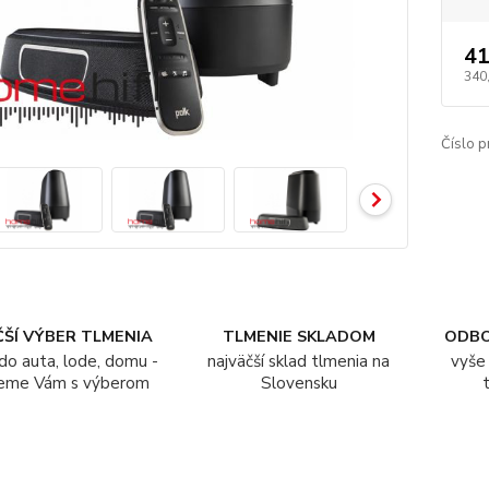
41
340
Číslo p
ŠÍ VÝBER TLMENIA
TLMENIE SKLADOM
ODB
do auta, lode, domu -
najväčší sklad tlmenia na
vyše 
eme Vám s výberom
Slovensku