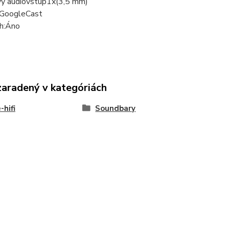
ý audio
vstup
1x
(
3,5 mm)
Google
Cast
h:
Áno
zaradený v kategóriách
hifi
Soundbary