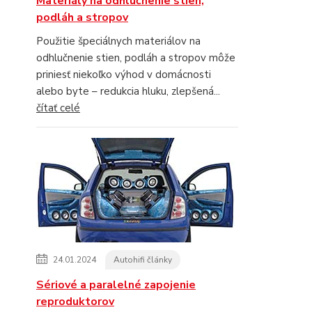
Materiály na odhlučnenie stien,
podláh a stropov
Použitie špeciálnych materiálov na
odhlučnenie stien, podláh a stropov môže
priniesť niekoľko výhod v domácnosti
alebo byte – redukcia hluku, zlepšená...
čítať celé
24.01.2024
Autohifi články
Sériové a paralelné zapojenie
reproduktorov