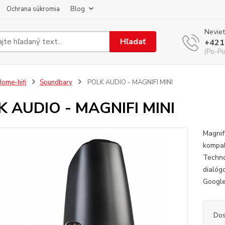
Ochrana súkromia
Blog
Neviet
Hľadať
+421
(Po-Pi
ome-hifi
Soundbary
POLK AUDIO - MAGNIFI MINI
K AUDIO - MAGNIFI MINI
Magnif
kompak
Techno
dialó
Google
Dos