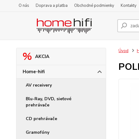
O nás
Doprava a platba
Obchodné podmienky
Kontakty
Úvod
H
AKCIA
POL
Home-hifi
AV receivery
Blu-Ray, DVD, sieťové
prehrávače
CD prehrávače
Gramofóny