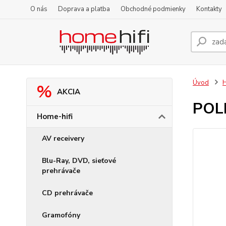
O nás
Doprava a platba
Obchodné podmienky
Kontakty
Úvod
H
AKCIA
POLK
Home-hifi
AV receivery
Blu-Ray, DVD, sieťové
prehrávače
CD prehrávače
Gramofóny