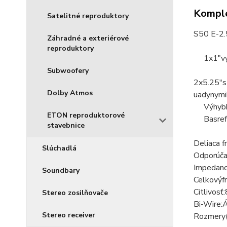
Komple
Satelitné reproduktory
S50 E
-
2.
Záhradné a exteriérové
reproduktory
1x
1
"
v
Subwoofery
2x
5.25
"
s
Dolby Atmos
u
a
dynymi
Výhyb
ETON reproduktorové
Basref
stavebnice
Deliaca f
Slúchadlá
Odporúč
Impedanc
Soundbary
Celkový
f
Citlivosť:
Stereo zosilňovače
Bi
-
Wire:
Stereo receiver
Rozmery