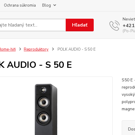
Ochrana súkromia
Blog
Neviet
Hľadať
+421
(Po-Pi
ome-hifi
Reproduktory
POLK AUDIO - S 50 E
 AUDIO - S 50 E
S50 E 
reprod
vysoký
polypr
magnet
Dos