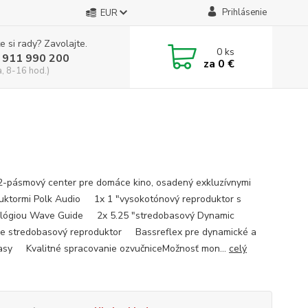
Prihlásenie
EUR
e si rady? Zavolajte.
0
ks
 911 990 200
za
0 €
a, 8-16 hod.)
2-pásmový center pre domáce kino, osadený exkluzívnymi
uktormi Polk Audio 1x 1 "vysokotónový reproduktor s
lógiou Wave Guide 2x 5.25 "stredobasový Dynamic
e stredobasový reproduktor Bassreflex pre dynamické a
asy Kvalitné spracovanie ozvučniceMožnosť mon...
celý