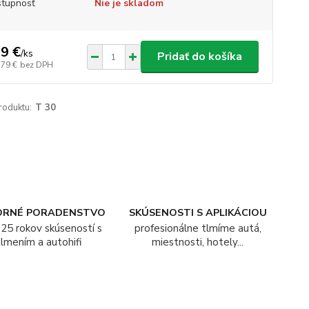
tupnosť
Nie je skladom
9 €
/
ks
Pridať do košíka
,79 €
bez DPH
roduktu:
T 30
ORNÉ PORADENSTVO
SKÚSENOSTI S APLIKÁCIOU
25 rokov skúseností s
profesionálne tlmíme autá,
tlmením a autohifi
miestnosti, hotely...