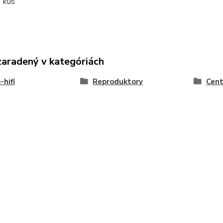
1 kus
zaradený v kategóriách
hifi
Reproduktory
Cent