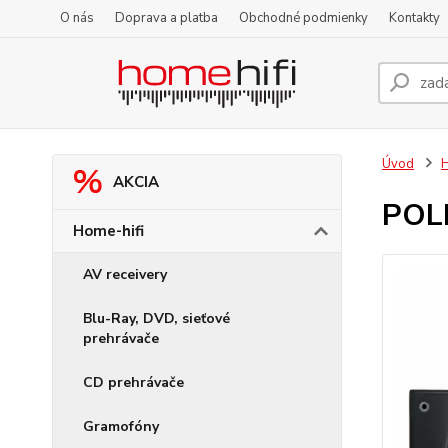
O nás
Doprava a platba
Obchodné podmienky
Kontakty
Úvod
H
AKCIA
POLK
Home-hifi
AV receivery
Blu-Ray, DVD, sieťové
prehrávače
CD prehrávače
Gramofóny