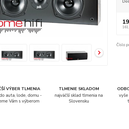
Dos
19
161
Číslo p
ŠÍ VÝBER TLMENIA
TLMENIE SKLADOM
ODB
do auta, lode, domu -
najväčší sklad tlmenia na
vyše 
eme Vám s výberom
Slovensku