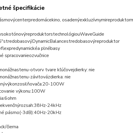
tné špecifikácie
ásmový
center
pre
domáce
kino
, osadený
exkluzívnymi
reproduktor
ysokotónový
reproduktor
s
technológiou
Wave
Guide
5
"
stredobasový
Dynamic
Balance
stredobasový
reproduktor
flex
pre
dynamické
a plné
basy
né spracovanie
ozvučnice
monáž
na
stenu
-
otvor
v tvare kľúčovej
dierky: nie
monáž
na
stenu
-
závitová
zdierka: nie
aný
výkon
zosilňovača:
20
-
100W
covanie výkonu:
100W
ia:
6
ohm
rekvenčný
rozsah:
38Hz
-
24kHz
né pásmo
(
-3dB
):
40Hz
-
20kHz
ack/čierna