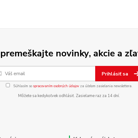
premeškajte novinky, akcie a zľa
Prihlásiť sa
Súhlasím so
spracovaním osobných údajov
za účelom zasielania newslettera.
Môžete sa kedykoľvek odhlásiť. Zasielame raz za 14 dní.