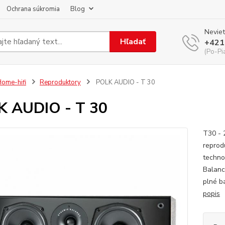
Ochrana súkromia
Blog
Neviet
Hľadať
+421
(Po-Pi
ome-hifi
Reproduktory
POLK AUDIO - T 30
 AUDIO - T 30
T30 - 
reprod
techno
Balanc
plné b
popis