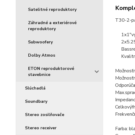
Komple
Satelitné reproduktory
T30
-
2
-
p
Záhradné a exteriérové
reproduktory
1x
1
"
v
2x
5.2
Subwoofery
Bassre
Dolby Atmos
Kvalit
ETON reproduktorové
Možnosť
stavebnice
Možnosť
Odporúč
Slúchadlá
Max.
spra
Impedanc
Soundbary
Celkový
f
Frekvenč
Stereo zosilňovače
Stereo receiver
Farba: bl