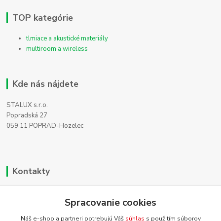
TOP kategórie
tlmiace a akustické materiály
multiroom a wireless
Kde nás nájdete
STALUX s.r.o.
Popradská 27
059 11 POPRAD-Hozelec
Kontakty
Zákaznícka podpora
Spracovanie cookies
+421 911 990 200
(Po-Pia, 8-16 hod.)
Náš e-shop a partneri potrebujú Váš
súhlas
s použitím súborov