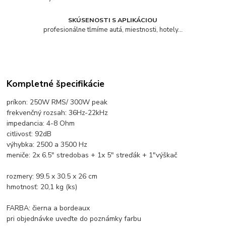
SKÚSENOSTI S APLIKÁCIOU
profesionálne tlmíme autá, miestnosti, hotely...
Kompletné špecifikácie
príkon: 250W RMS/ 300W peak
frekvenčný rozsah: 36Hz-22kHz
impedancia: 4-8 Ohm
citlivosť: 92dB
výhybka: 2500 a 3500 Hz
meniče: 2x 6.5" stredobas + 1x 5" streďák + 1"výškač
rozmery: 99.5 x 30.5 x 26 cm
hmotnosť: 20,1 kg (ks)
FARBA: čierna a bordeaux
pri objednávke uveďte do poznámky farbu