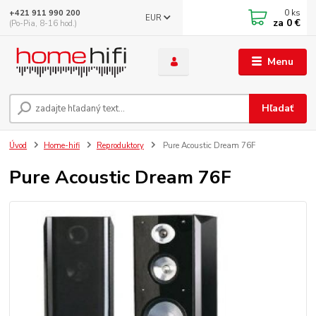
0
ks
+421 911 990 200
EUR
za
0 €
(Po-Pia, 8-16 hod.)
Menu
Hľadať
Úvod
Home-hifi
Reproduktory
Pure Acoustic Dream 76F
Pure Acoustic Dream 76F