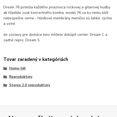
Dream 76 potešia každého priaznivca rockovej a gitarovej hudby
ak hľadáte zvuk koncertného komba, model 76 sa ku nemu blíži
nebezpečne verne - hliníkové membrány meničov sú ľahké, rýchle
a ostré
do zostavy pre domáce kino môžete dokúpiť center: Dream C a
zadné repro: Dream S
Tovar zaradený v kategóriách
Home-hifi
Reproduktory
Stereo 2.0 reproduktory