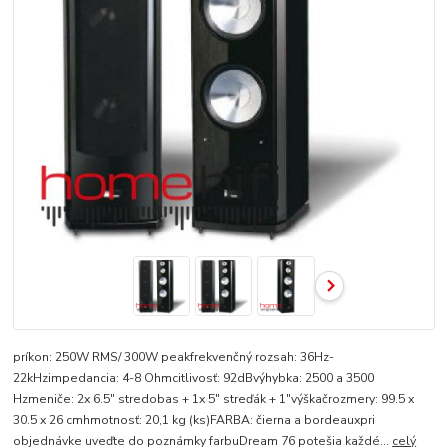
príkon: 250W RMS/ 300W peakfrekvenčný rozsah: 36Hz-
22kHzimpedancia: 4-8 Ohmcitlivosť: 92dBvýhybka: 2500 a 3500
Hzmeniče: 2x 6.5" stredobas + 1x 5" streďák + 1"výškačrozmery: 99.5 x
30.5 x 26 cmhmotnosť: 20,1 kg (ks)FARBA: čierna a bordeauxpri
objednávke uveďte do poznámky farbuDream 76 potešia každé...
celý