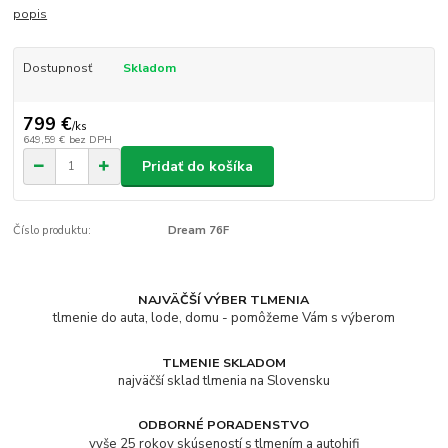
popis
Dostupnosť
Skladom
799 €
/
ks
649,59 €
bez DPH
Pridať do košíka
Číslo produktu:
Dream 76F
NAJVÄČŠÍ VÝBER TLMENIA
tlmenie do auta, lode, domu - pomôžeme Vám s výberom
TLMENIE SKLADOM
najväčší sklad tlmenia na Slovensku
ODBORNÉ PORADENSTVO
vyše 25 rokov skúseností s tlmením a autohifi