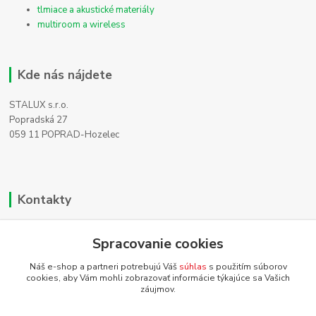
tlmiace a akustické materiály
multiroom a wireless
Kde nás nájdete
STALUX s.r.o.
Popradská 27
059 11 POPRAD-Hozelec
Kontakty
Zákaznícka podpora
Spracovanie cookies
+421 911 990 200
(Po-Pia, 8-16 hod.)
Náš e-shop a partneri potrebujú Váš
súhlas
s použitím súborov
cookies, aby Vám mohli zobrazovať informácie týkajúce sa Vašich
info@homehifi.sk
záujmov.