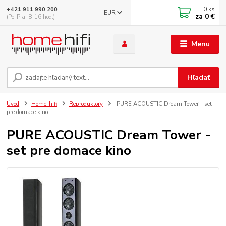
0
ks
+421 911 990 200
EUR
za
0 €
(Po-Pia, 8-16 hod.)
Menu
Hľadať
Úvod
Home-hifi
Reproduktory
PURE ACOUSTIC Dream Tower - set
pre domace kino
PURE ACOUSTIC Dream Tower -
set pre domace kino