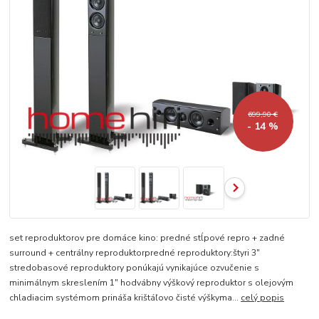
699,90 €
- 14 %
set reproduktorov pre domáce kino: predné stĺpové repro + zadné
surround + centrálny reproduktorpredné reproduktory:štyri 3"
stredobasové reproduktory ponúkajú vynikajúce ozvučenie s
minimálnym skreslením 1" hodvábny výškový reproduktor s olejovým
chladiacim systémom prináša krištáľovo čisté výškyma...
celý popis