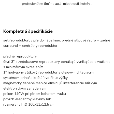
profesionálne tlmíme autá, miestnosti, hotely...
Kompletné špecifikácie
set reproduktorov pre domáce kino: predné stĺpové repro + zadné
surround + centrálny reproduktor
predné reproduktory:
štyri 3" stredobasové reproduktory ponúkajú vynikajúce ozvučenie
s minimálnym skreslením
1" hodvábny výškový reproduktor s olejovým chladiacim
systémom prináša krištáľovo čisté výšky
magneticky tienené meniče eliminujú interferencie blízkym
elektronickým zariadeniam
príkon 140W pri plnom bohatom zvuku
povrch elegantný klavírny lak
rozmery (v h š) 100x11x12,5 cm