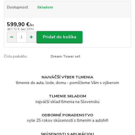
Dostupnosť
Skladom
599,90 €
/
ks
487,72 €
bez DPH
Pridať do košíka
Číslo produktu:
Dream Tower set
NAJVÄČŠÍ VÝBER TLMENIA
tlmenie do auta, lode, domu - pomôžeme Vám s výberom
TLMENIE SKLADOM
najväčší sklad tlmenia na Slovensku
ODBORNÉ PORADENSTVO
vyše 25 rokov skúseností s tlmením a autohifi
SKÚSENOSTI S APLIKÁCIOU