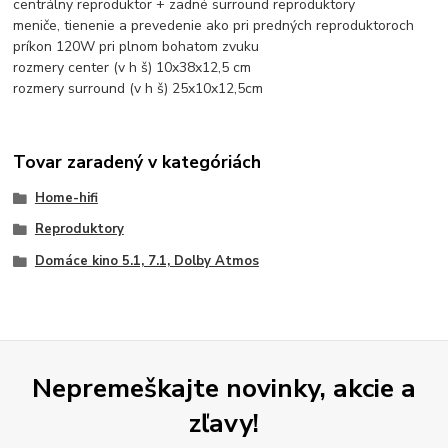
centrálny reproduktor +
zadné surround reproduktory
meniče, tienenie a prevedenie ako pri predných reproduktoroch
príkon 120W pri plnom bohatom zvuku
rozmery center (v h š) 10x38x12,5 cm
rozmery surround (v h š) 25x10x12,5cm
Tovar zaradený v kategóriách
Home-hifi
Reproduktory
Domáce kino 5.1, 7.1, Dolby Atmos
Nepremeškajte novinky, akcie a
zľavy!