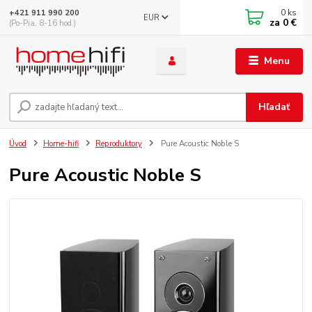
0
ks
+421 911 990 200
EUR
za
0 €
(Po-Pia, 8-16 hod.)
Menu
Hľadať
Úvod
Home-hifi
Reproduktory
Pure Acoustic Noble S
Pure Acoustic Noble S