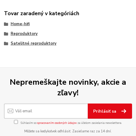
Tovar zaradený v kategóriách
Home-hifi
Reproduktory
Satelitné reproduktory
Nepremeškajte novinky, akcie a
zľavy!
Prihlásiť sa
Súhlasím so
spracovaním osobných údajov
za účelom zasielania newslettera.
Môžete sa kedykoľvek odhlásiť. Zasielame raz za 14 dní.