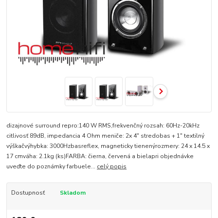
dizajnové surround repro:140 W RMS,frekvenčný rozsah: 60Hz-20kHz
citlivosť 89dB, impedancia 4 Ohm meniče: 2x 4" stredobas + 1" textilný
výškačvýhybka: 3000Hzbasreflex, magneticky tienenýrozmery: 24 x 14.5 x
17 cmváha: 2.1kg (ks)FARBA: čierna, červená a bielapri objednávke
uveďte do poznámky farbuele...
celý popis
Dostupnosť
Skladom