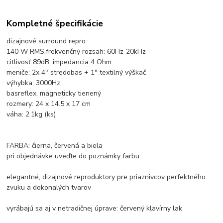
Kompletné špecifikácie
dizajnové surround repro:
140 W RMS,frekvenčný rozsah: 60Hz-20kHz
citlivosť 89dB, impedancia 4 Ohm
meniče: 2x 4" stredobas + 1" textilný výškač
výhybka: 3000Hz
basreflex, magneticky tienený
rozmery: 24 x 14.5 x 17 cm
váha: 2.1kg (ks)
FARBA: čierna, červená a biela
pri objednávke uveďte do poznámky farbu
elegantné, dizajnové reproduktory pre priaznivcov perfektného
zvuku a dokonalých tvarov
vyrábajú sa aj v netradičnej úprave: červený klavírny lak