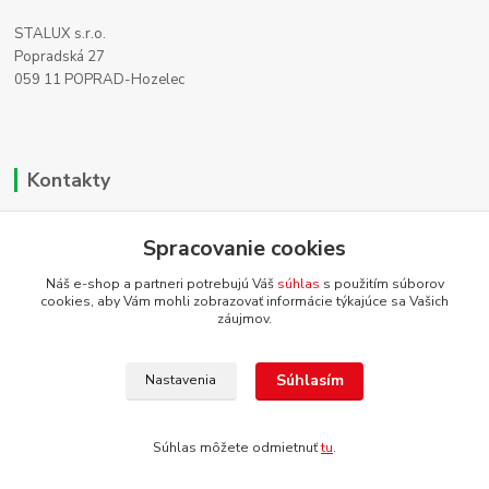
STALUX s.r.o.
Popradská 27
059 11 POPRAD-Hozelec
Kontakty
Zákaznícka podpora
Spracovanie cookies
+421 911 990 200
(Po-Pia, 8-16 hod.)
Náš e-shop a partneri potrebujú Váš
súhlas
s použitím súborov
cookies, aby Vám mohli zobrazovať informácie týkajúce sa Vašich
info@homehifi.sk
záujmov.
Súhlasím
Nastavenia
Súhlas môžete odmietnuť
tu
.
Vytvorené na
Eshop-rychlo.sk