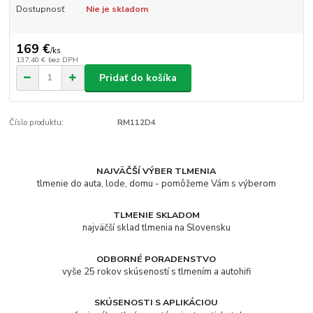
Dostupnosť
Nie je skladom
169 €
/
ks
137,40 €
bez DPH
Pridať do košíka
Číslo produktu:
RM112D4
NAJVÄČŠÍ VÝBER TLMENIA
tlmenie do auta, lode, domu - pomôžeme Vám s výberom
TLMENIE SKLADOM
najväčší sklad tlmenia na Slovensku
ODBORNÉ PORADENSTVO
vyše 25 rokov skúseností s tlmením a autohifi
SKÚSENOSTI S APLIKÁCIOU