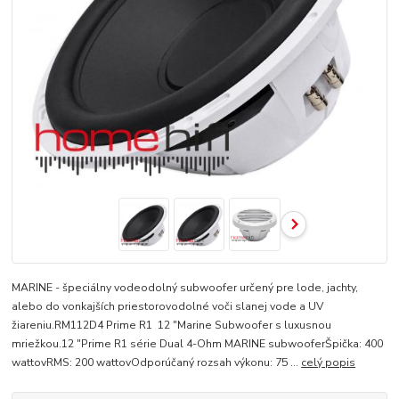
MARINE - špeciálny vodeodolný subwoofer určený pre lode, jachty,
alebo do vonkajších priestorovodolné voči slanej vode a UV
žiareniu.RM112D4 Prime R1 12 "Marine Subwoofer s luxusnou
mriežkou.12 "Prime R1 série Dual 4-Ohm MARINE subwooferŠpička: 400
wattovRMS: 200 wattovOdporúčaný rozsah výkonu: 75 ...
celý popis