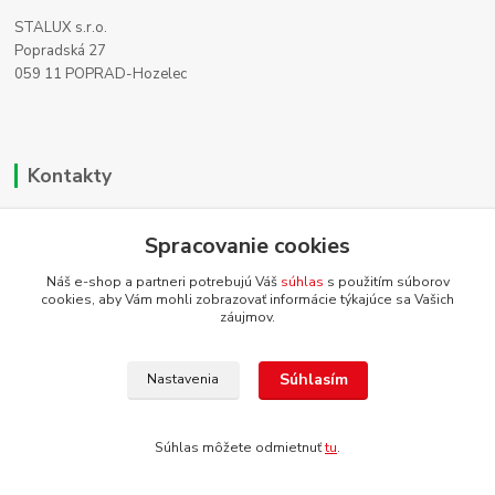
STALUX s.r.o.
Popradská 27
059 11 POPRAD-Hozelec
Kontakty
Zákaznícka podpora
+421 911 990 200
Spracovanie cookies
(Po-Pia, 8-16 hod.)
Náš e-shop a partneri potrebujú Váš
súhlas
s použitím súborov
cookies, aby Vám mohli zobrazovať informácie týkajúce sa Vašich
info@homehifi.sk
záujmov.
Súhlasím
Nastavenia
Súhlas môžete odmietnuť
tu
.
Vytvorené na
Eshop-rychlo.sk