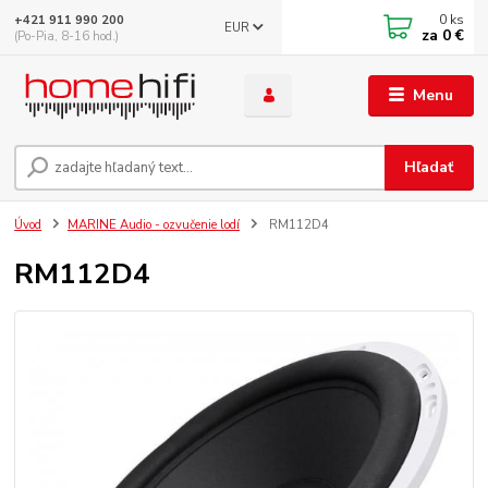
0
ks
+421 911 990 200
EUR
za
0 €
(Po-Pia, 8-16 hod.)
Menu
Hľadať
Úvod
MARINE Audio - ozvučenie lodí
RM112D4
RM112D4