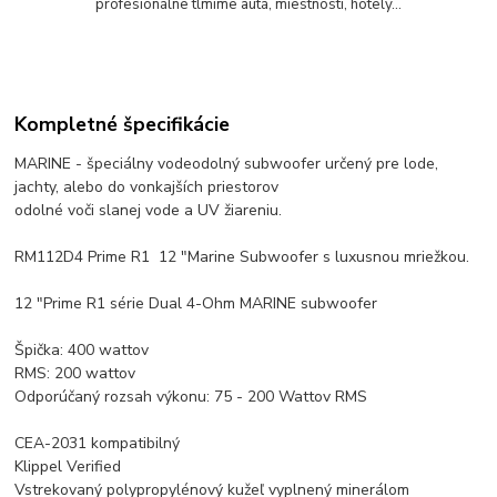
profesionálne tlmíme autá, miestnosti, hotely...
Kompletné špecifikácie
MARINE - špeciálny vodeodolný subwoofer určený pre lode,
jachty, alebo do vonkajších priestorov
odolné voči slanej vode a UV žiareniu.
RM112D4 Prime R1 12 "Marine Subwoofer s luxusnou mriežkou.
12 "Prime R1 série Dual 4-Ohm MARINE subwoofer
Špička: 400 wattov
RMS: 200 wattov
Odporúčaný rozsah výkonu: 75 - 200 Wattov RMS
CEA-2031 kompatibilný
Klippel Verified
Vstrekovaný polypropylénový kužeľ vyplnený minerálom