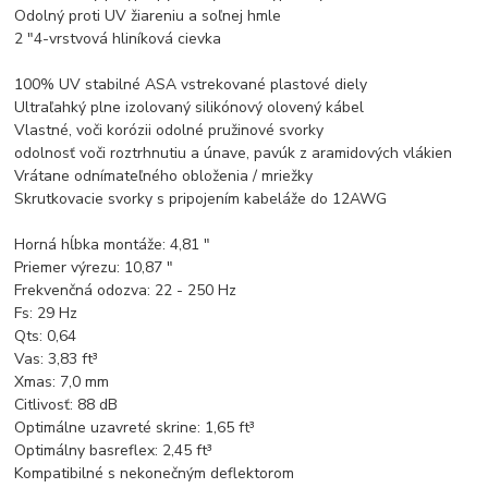
Odolný proti UV žiareniu a soľnej hmle
2 "4-vrstvová hliníková cievka
100% UV stabilné ASA vstrekované plastové diely
Ultraľahký plne izolovaný silikónový olovený kábel
Vlastné, voči korózii odolné pružinové svorky
odolnosť voči roztrhnutiu a únave, pavúk z aramidových vlákien
Vrátane odnímateľného obloženia / mriežky
Skrutkovacie svorky s pripojením kabeláže do 12AWG
Horná hĺbka montáže: 4,81 "
Priemer výrezu: 10,87 "
Frekvenčná odozva: 22 - 250 Hz
Fs: 29 Hz
Qts: 0,64
Vas: 3,83 ft³
Xmas: 7,0 mm
Citlivosť: 88 dB
Optimálne uzavreté skrine: 1,65 ft³
Optimálny basreflex: 2,45 ft³
Kompatibilné s nekonečným deflektorom