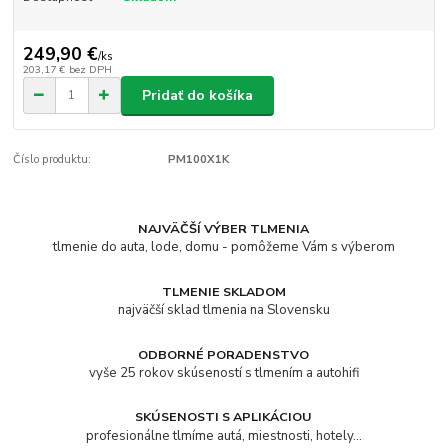
249,90 €
/
ks
203,17 €
bez DPH
Pridať do košíka
Číslo produktu:
PM100X1K
NAJVÄČŠÍ VÝBER TLMENIA
tlmenie do auta, lode, domu - pomôžeme Vám s výberom
TLMENIE SKLADOM
najväčší sklad tlmenia na Slovensku
ODBORNÉ PORADENSTVO
vyše 25 rokov skúseností s tlmením a autohifi
SKÚSENOSTI S APLIKÁCIOU
profesionálne tlmíme autá, miestnosti, hotely...