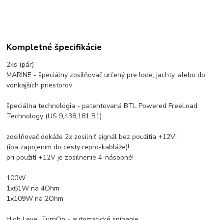
Kompletné špecifikácie
2ks (pár)
MARINE - špeciálny zosilňovač určený pre lode, jachty, alebo do
vonkajších priestorov
špeciálna technológia - patentovaná BTL Powered FreeLoad
Technology (US 9,438,181 B1)
zosilňovač dokáže 2x zosilniť signál bez použitia +12V!
(iba zapojením do cesty repro-kabláže)!
pri použití +12V je zosilnenie 4-násobné!
100W
1x61W na 4Ohm
1x109W na 2Ohm
High Level TurnOn - automatické spínanie