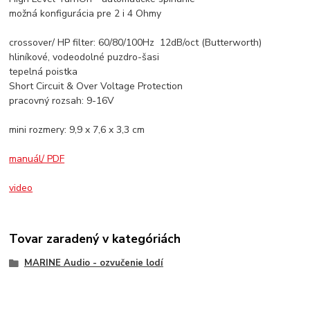
možná konfigurácia pre 2 i 4 Ohmy
crossover/ HP filter: 60/80/100Hz 12dB/oct (Butterworth)
hliníkové, vodeodolné puzdro-šasi
tepelná poistka
Short Circuit & Over Voltage Protection
pracovný rozsah: 9-16V
mini rozmery: 9,9 x 7,6 x 3,3 cm
manuál/ PDF
video
Tovar zaradený v kategóriách
MARINE Audio - ozvučenie lodí