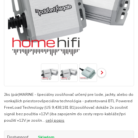
2ks (pár)MARINE - špeciálny zosilňovač určený pre lode, jachty, alebo do
vonkajších priestorovšpeciálna technológia - patentovaná BTL Powered
FreeLoad Technology (US 9,438,181 B1)zosilňovač dokáže 2x zosilniť
signál bez použitia +12V! (iba zapojením do cesty repro-kabláže)!pri
použití +12V je zosiln...
celý popis
Dostupnosť
Skladom