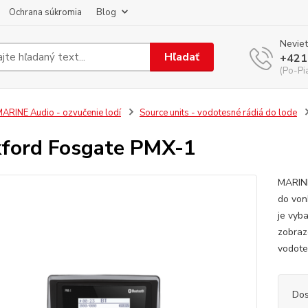
Ochrana súkromia
Blog
Neviet
Hľadať
+421
(Po-Pi
ARINE Audio - ozvučenie lodí
Source units - vodotesné rádiá do lode
ford Fosgate PMX-1
MARINE
do von
je vyb
zobraz
vodotes
Dos