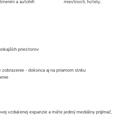
tlmením a autohifi
miestnosti, hotely...
nkajších priestorov
zobrazenie - dokonca aj na priamom slnku
lenie
 vzdialenej expanzie a máte jediný mediálny prijímač,