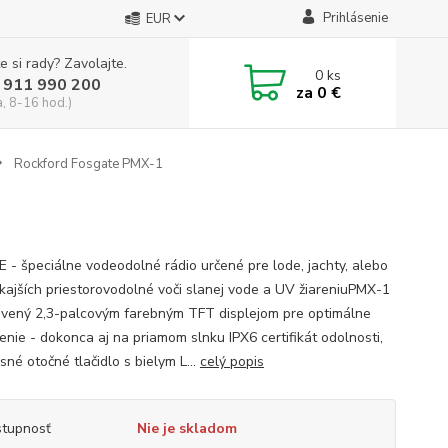
Prihlásenie
EUR
e si rady? Zavolajte.
0
ks
 911 990 200
za
0 €
a, 8-16 hod.)
Rockford Fosgate PMX-1
 - špeciálne vodeodolné rádio určené pre lode, jachty, alebo
kajších priestorovodolné voči slanej vode a UV žiareniuPMX-1
avený 2,3-palcovým farebným TFT displejom pre optimálne
enie - dokonca aj na priamom slnku IPX6 certifikát odolnosti,
né otočné tlačidlo s bielym L...
celý popis
tupnosť
Nie je skladom