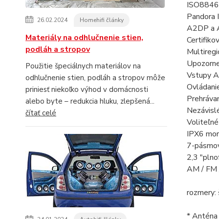
ISO8846 /
Pandora 
26.02.2024
Homehifi články
A2DP a A
Materiály na odhlučnenie stien,
Certifiko
podláh a stropov
Multiregi
Upozornen
Použitie špeciálnych materiálov na
Vstupy A
odhlučnenie stien, podláh a stropov môže
Ovládani
priniesť niekoľko výhod v domácnosti
Prehráva
alebo byte – redukcia hluku, zlepšená...
Nezávisl
čítať celé
Voliteľné
IPX6 mors
7-pásmový
2,3 "plno
AM / FM 
rozmery:
* Anténa 