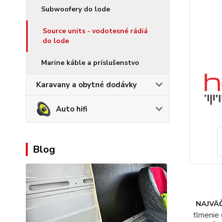
Subwoofery do lode
Source units - vodotesné rádiá
do lode
Marine káble a príslušenstvo
Karavany a obytné dodávky
Auto hifi
Blog
NAJVÄČ
tlmenie 