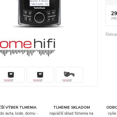
29
243
Číslo p
ŠÍ VÝBER TLMENIA
TLMENIE SKLADOM
ODB
do auta, lode, domu -
najväčší sklad tlmenia na
vyše 