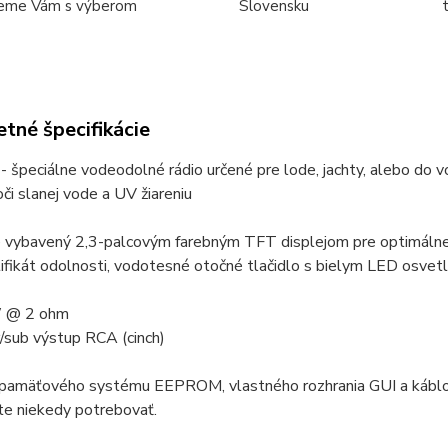
eme Vám s výberom
Slovensku
tné špecifikácie
špeciálne vodeodolné rádio určené pre lode, jachty, alebo do vo
či slanej vode a UV žiareniu
 vybavený 2,3-palcovým farebným TFT displejom pre optimálne 
ifikát odolnosti, vodotesné otočné tlačidlo s bielym LED osvet
W @ 2 ohm
r/sub výstup RCA (cinch)
pamäťového systému EEPROM, vlastného rozhrania GUI a káblovej
te niekedy potrebovať.