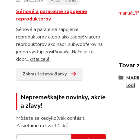
24.01.2024
Autohifi články
Sériové a paralelné zapojenie
manuál/
reproduktorov
Sériové a paralelné zapojenie
reproduktorov alebo ako zapojiť viacero
reproduktorov ako napr. subwooferov na
jeden výstup zosilňovača. Načo je to
dobr...
čítať celé
Tovar 
Zobraziť všetky články
MARIN
lodí
Nepremeškajte novinky, akcie
a zľavy!
Môžete sa kedykoľvek odhlásiť.
Zasielame raz za 14 dní.