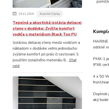
pomôž
19.11.2024
Autohifi články
Tepelná a akustická izolácia deliacej
steny v dodávke: Zvýšte komfort
Komple
vodiča s materiálom Black Ton PU
MARINE - 
Izoláciou deliacej steny medzi vodičom a
odolné vo
nákladom v dodávke veľmi jednoducho
zvýšime komfort pri práci či cestovaní. S
PMX-1 je
použitím izolačného materiálu B...
čítať
IPX6 cert
celé
4 x 50 
front/rea
Doplnok 
aký bude