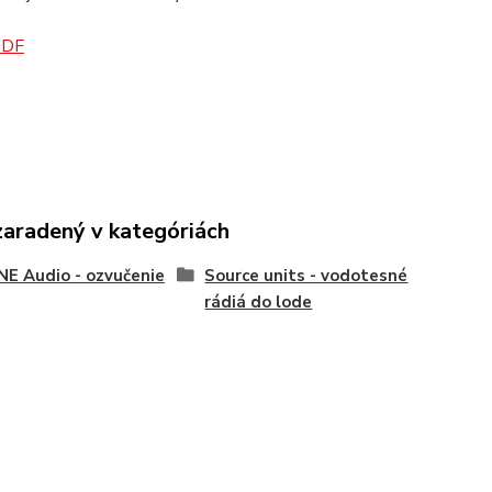
PDF
zaradený v kategóriách
E Audio - ozvučenie
Source units - vodotesné
rádiá do lode