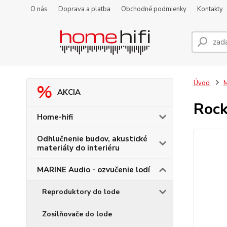
O nás
Doprava a platba
Obchodné podmienky
Kontakty
Úvod
M
AKCIA
Rock
Home-hifi
Odhlučnenie budov, akustické
materiály do interiéru
MARINE Audio - ozvučenie lodí
Reproduktory do lode
Zosilňovače do lode