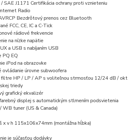
 SAE J1171 Certifikácia ochrany proti vznieteniu
Internet Radio
VRCP Bezdrôtový prenos cez Bluetooth
vané FCC, CE, IC a C-Tick
onové rádiové frekvencie
ie na nízke napätie
UX a USB s nabíjaním USB
e PQ EQ
nie iPod na obrazovke
é ovládanie úrovne subwoofera
 filtre HP / LP / AP s voliteľnou strmosťou 12/24 dB / okt
kej triedy
 grafický ekvalizér
farebný displej s automatickým stlmením podsvietenia
/ WB tuner (US & Canada)
 š x v h 115x106x74mm (montážna hĺbka)
nie je súčasťou dodávky