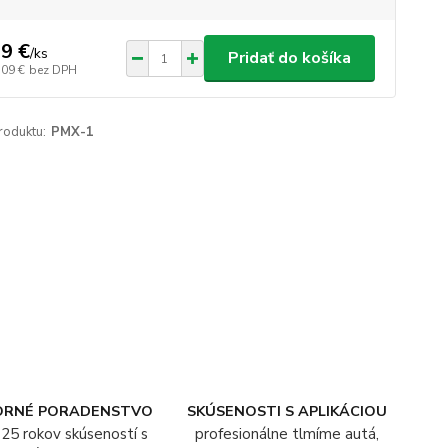
9 €
/
ks
Pridať do košíka
,09 €
bez DPH
roduktu:
PMX-1
ORNÉ PORADENSTVO
SKÚSENOSTI S APLIKÁCIOU
25 rokov skúseností s
profesionálne tlmíme autá,