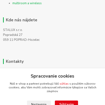
multiroom a wireless
Kde nás nájdete
STALUX s.r.o.
Popradská 27
059 11 POPRAD-Hozelec
Kontakty
Zákaznícka podpora
Spracovanie cookies
+421 911 990 200
(Po-Pia, 8-16 hod.)
Náš e-shop a partneri potrebujú Váš
súhlas
s použitím súborov
cookies, aby Vám mohli zobrazovať informácie týkajúce sa Vašich
info@homehifi.sk
záujmov.
Súhlasím
Nastavenia