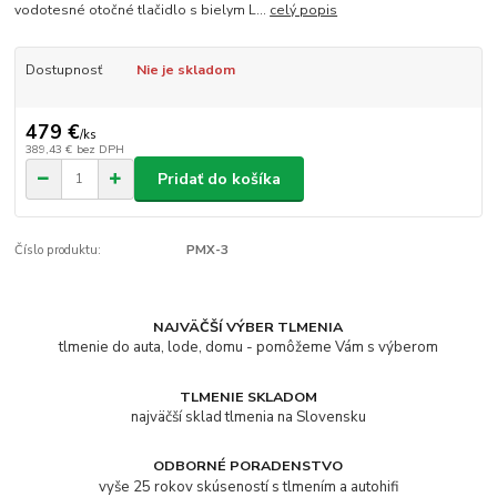
vodotesné otočné tlačidlo s bielym L...
celý popis
Dostupnosť
Nie je skladom
479 €
/
ks
389,43 €
bez DPH
Pridať do košíka
Číslo produktu:
PMX-3
NAJVÄČŠÍ VÝBER TLMENIA
tlmenie do auta, lode, domu - pomôžeme Vám s výberom
TLMENIE SKLADOM
najväčší sklad tlmenia na Slovensku
ODBORNÉ PORADENSTVO
vyše 25 rokov skúseností s tlmením a autohifi