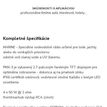
SKÚSENOSTI S APLIKÁCIOU
profesionálne tlmíme autá, miestnosti, hotely...
Kompletné špecifikácie
MARINE - špeciálne vodeodolné rádio určené pre lode, jachty,
alebo do vonkajších priestorov
odolné voči slanej vode a UV žiareniu
PMX-3 je vybavený 2,7-palcovým farebným TFT displejom pre
optimálne zobrazenie - dokonca aj na priamom slnku
IPX6 certifikát odolnosti, vodotesné otočné tlačidlo s bielym LED
osvetlenie
4 x 50 W @ 2 ohm
front/rear/sub výstup RCA (cinch)