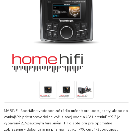
MARINE - špeciálne vodeodolné rádio určené pre lode, jachty, alebo do
vonkajších priestorovodolné voči slanej vode a UV žiareniuPMX-3 je
vybavený 2,7-palcovým farebným TFT displejom pre optimálne
zobrazenie - dokonca aj na priamom slnku IPX6 certifikát odolnosti,