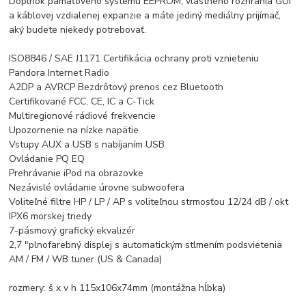
Doplnok pamäťového systému EEPROM, vlastného rozhrania GUI
a káblovej vzdialenej expanzie a máte jediný mediálny prijímač,
aký budete niekedy potrebovať.
ISO8846 / SAE J1171 Certifikácia ochrany proti vznieteniu
Pandora Internet Radio
A2DP a AVRCP Bezdrôtový prenos cez Bluetooth
Certifikované FCC, CE, IC a C-Tick
Multiregionové rádiové frekvencie
Upozornenie na nízke napätie
Vstupy AUX a USB s nabíjaním USB
Ovládanie PQ EQ
Prehrávanie iPod na obrazovke
Nezávislé ovládanie úrovne subwoofera
Voliteľné filtre HP / LP / AP s voliteľnou strmosťou 12/24 dB / okt
IPX6 morskej triedy
7-pásmový grafický ekvalizér
2,7 "plnofarebný displej s automatickým stlmením podsvietenia
AM / FM / WB tuner (US & Canada)
rozmery: š x v h 115x106x74mm (montážna hĺbka)