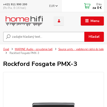
0
ks
+421 911 990 200
EUR
za
0 €
(Po-Pia, 8-16 hod.)
Menu
Hľadať
Úvod
MARINE Audio - ozvučenie lodí
Source units - vodotesné rádiá do lode
Rockford Fosgate PMX-3
Rockford Fosgate PMX-3