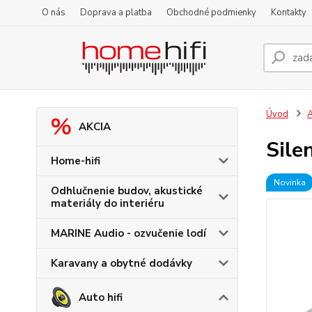
O nás
Doprava a platba
Obchodné podmienky
Kontakty
Úvod
A
AKCIA
Sile
Home-hifi
Novinka
Odhlučnenie budov, akustické
materiály do interiéru
MARINE Audio - ozvučenie lodí
Karavany a obytné dodávky
Auto hifi