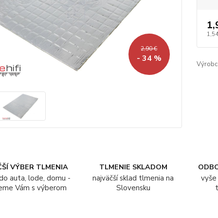
1,
1,54
2,90 €
- 34 %
Výrobc
ŠÍ VÝBER TLMENIA
TLMENIE SKLADOM
ODB
do auta, lode, domu -
najväčší sklad tlmenia na
vyše 
eme Vám s výberom
Slovensku