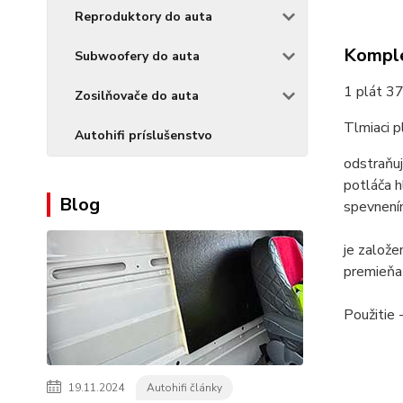
Reproduktory do auta
Komple
Subwoofery do auta
1 plát 3
Zosilňovače do auta
Tlmiaci p
Autohifi príslušenstvo
odstraňuj
potláča h
Blog
spevnením
je založ
premieňa 
Použitie 
19.11.2024
Autohifi články