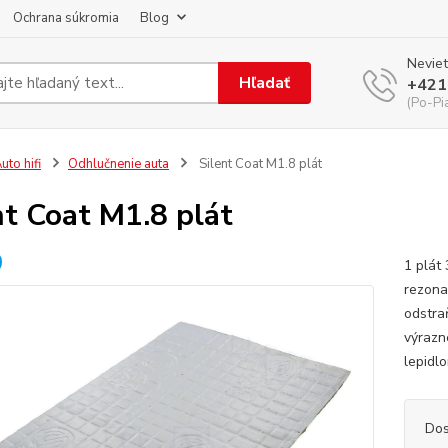
Ochrana súkromia
Blog
Neviet
Hľadať
+421
(Po-Pi
uto hifi
Odhlučnenie auta
Silent Coat M1.8 plát
nt Coat M1.8 plát
1 plát
rezona
odstra
výrazn
lepidl
Dos