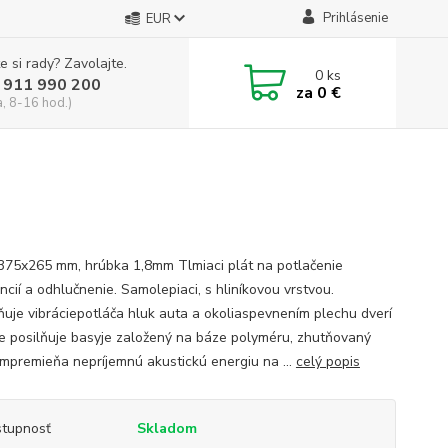
Prihlásenie
EUR
e si rady? Zavolajte.
0
ks
 911 990 200
za
0 €
a, 8-16 hod.)
 375x265 mm, hrúbka 1,8mm Tlmiaci plát na potlačenie
ncií a odhlučnenie. Samolepiaci, s hliníkovou vrstvou.
ňuje vibráciepotláča hluk auta a okoliaspevnením plechu dverí
e posilňuje basyje založený na báze polyméru, zhutňovaný
ompremieňa nepríjemnú akustickú energiu na ...
celý popis
tupnosť
Skladom