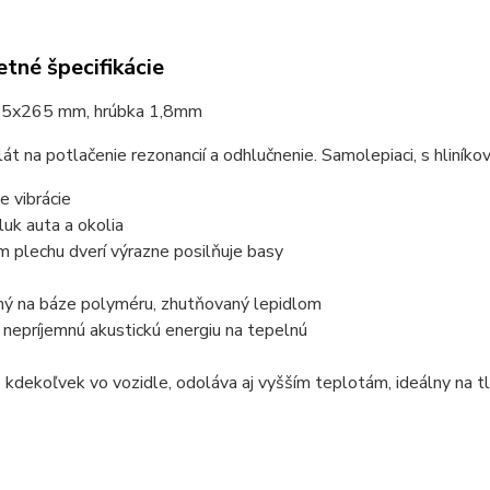
tné špecifikácie
75x265 mm, hrúbka 1,8mm
lát na potlačenie rezonancií a odhlučnenie. Samolepiaci, s hliníko
e vibrácie
luk auta a okolia
 plechu dverí výrazne posilňuje basy
ený na báze polyméru, zhutňovaný lepidlom
nepríjemnú akustickú energiu na tepelnú
- kdekoľvek vo vozidle, odoláva aj vyšším teplotám, ideálny na tl