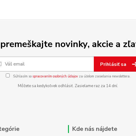
premeškajte novinky, akcie a zľa
Prihlásiť sa
Súhlasím so
spracovaním osobných údajov
za účelom zasielania newslettera.
Môžete sa kedykoľvek odhlásiť. Zasielame raz za 14 dní.
tegórie
Kde nás nájdete