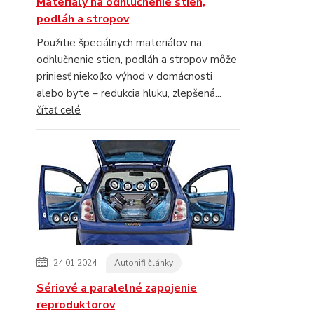
Materiály na odhlučnenie stien,
podláh a stropov
Použitie špeciálnych materiálov na
odhlučnenie stien, podláh a stropov môže
priniesť niekoľko výhod v domácnosti
alebo byte – redukcia hluku, zlepšená...
čítať celé
24.01.2024
Autohifi články
Sériové a paralelné zapojenie
reproduktorov