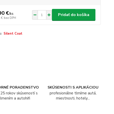
90 €
/
ks
Pridať do košíka
 €
bez DPH
a:
Silent Coat
ORNÉ PORADENSTVO
SKÚSENOSTI S APLIKÁCIOU
25 rokov skúseností s
profesionálne tlmíme autá,
tlmením a autohifi
miestnosti, hotely...