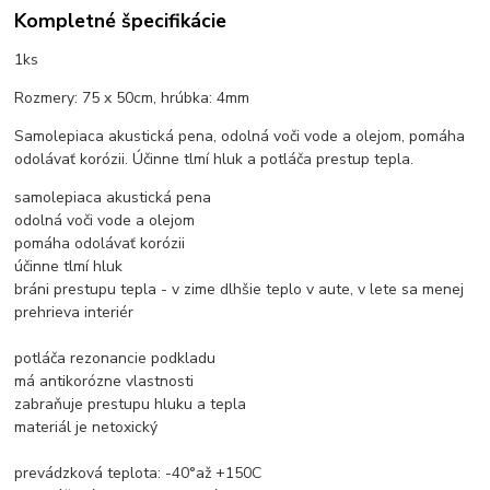
Kompletné špecifikácie
1ks
Rozmery: 75 x 50cm, hrúbka: 4mm
Samolepiaca akustická pena, odolná voči vode a olejom, pomáha
odolávať korózii. Účinne tlmí hluk a potláča prestup tepla.
samolepiaca akustická pena
odolná voči vode a olejom
pomáha odolávať korózii
účinne tlmí hluk
bráni prestupu tepla - v zime dlhšie teplo v aute, v lete sa menej
prehrieva interiér
potláča rezonancie podkladu
má antikorózne vlastnosti
zabraňuje prestupu hluku a tepla
materiál je netoxický
prevádzková teplota: -40°až +150C