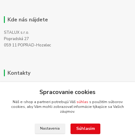
Kde nás nájdete
STALUX s.r.o.
Popradská 27
059 11 POPRAD-Hozelec
Kontakty
Zákaznícka podpora
+421 911 990 200
Spracovanie cookies
(Po-Pia, 8-16 hod.)
Náš e-shop a partneri potrebujú Váš
súhlas
s použitím súborov
cookies, aby Vám mohli zobrazovať informácie týkajúce sa Vašich
info@homehifi.sk
záujmov.
Súhlasím
Nastavenia