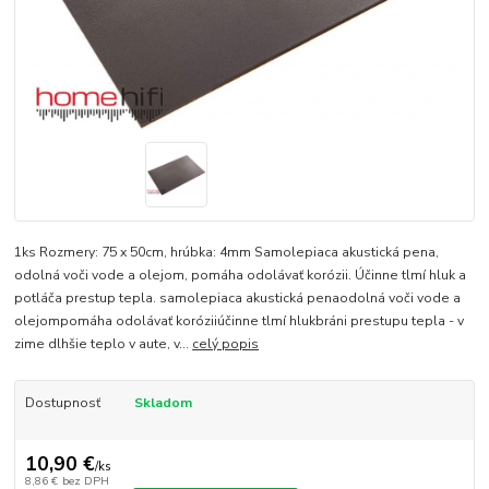
1ks Rozmery: 75 x 50cm, hrúbka: 4mm Samolepiaca akustická pena,
odolná voči vode a olejom, pomáha odolávať korózii. Účinne tlmí hluk a
potláča prestup tepla. samolepiaca akustická penaodolná voči vode a
olejompomáha odolávať koróziiúčinne tlmí hlukbráni prestupu tepla - v
zime dlhšie teplo v aute, v...
celý popis
Dostupnosť
Skladom
10,90 €
/
ks
8,86 €
bez DPH