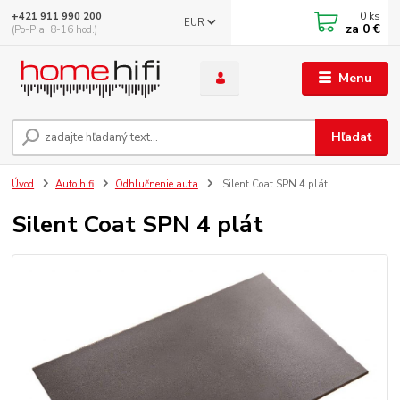
0
ks
+421 911 990 200
EUR
za
0 €
(Po-Pia, 8-16 hod.)
Menu
Hľadať
Úvod
Auto hifi
Odhlučnenie auta
Silent Coat SPN 4 plát
Silent Coat SPN 4 plát