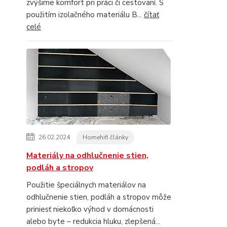
zvýšime komfort pri práci či cestovaní. S
použitím izolačného materiálu B...
čítať
celé
26.02.2024
Homehifi články
Materiály na odhlučnenie stien,
podláh a stropov
Použitie špeciálnych materiálov na
odhlučnenie stien, podláh a stropov môže
priniesť niekoľko výhod v domácnosti
alebo byte – redukcia hluku, zlepšená...