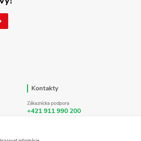
vy!
Kontakty
Zákaznícka podpora
+421 911 990 200
(Po-Pia, 8-16 hod.)
info@homehifi.sk
brazovať informácie