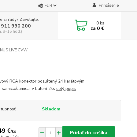
Prihlásenie
EUR
e si rady? Zavolajte.
0
ks
 911 990 200
za
0 €
a, 8-16 hod.)
INUS LIVE CVW
vový RCA konektor pozlátený 24 karátovým
, samica/samica, v balení 2ks
celý popis
tupnosť
Skladom
49 €
/
ks
Pridať do košíka
 €
bez DPH