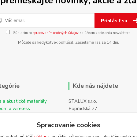
premeškajte novinky, akcie a zľa
Prihlásiť sa
Súhlasím so
spracovaním osobných údajov
za účelom zasielania newslettera.
Môžete sa kedykoľvek odhlásiť. Zasielame raz za 14 dní.
tegórie
Kde nás nájdete
e a akustické materiály
STALUX s.r.o.
oom a wireless
Popradská 27
059 11 POPRAD-Hozelec
Spracovanie cookies
eri potrebujú Váš
súhlas
s použitím súborov cookies, aby Vám mohli zo