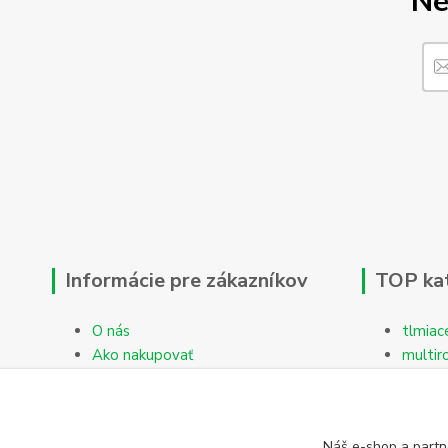
Ne
Informácie pre zákazníkov
TOP ka
O nás
tlmiac
Ako nakupovať
multir
Obchodné podmienky
Reklamačný protokol
Kontakty
Náš e-shop a partn