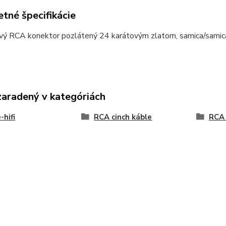
tné špecifikácie
vý RCA konektor pozlátený 24 karátovým zlatom, samica/samica
zaradený v kategóriách
hifi
RCA cinch káble
RCA 