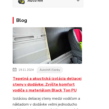
Auto hifi
Blog
19.11.2024
Autohifi články
Tepelná a akustická izolácia deliacej
steny v dodávke: Zvýšte komfort
vodiča s materiálom Black Ton PU
Izoláciou deliacej steny medzi vodičom a
nákladom v dodávke veľmi jednoducho