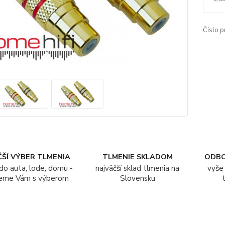
Číslo p
ŠÍ VÝBER TLMENIA
TLMENIE SKLADOM
ODB
do auta, lode, domu -
najväčší sklad tlmenia na
vyše 
eme Vám s výberom
Slovensku