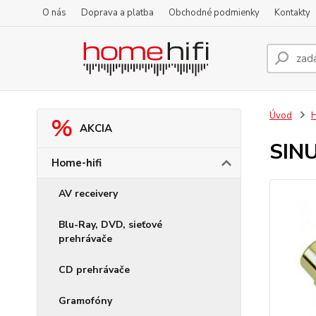
O nás
Doprava a platba
Obchodné podmienky
Kontakty
Úvod
H
AKCIA
SIN
Home-hifi
AV receivery
Blu-Ray, DVD, sieťové
prehrávače
CD prehrávače
Gramofóny