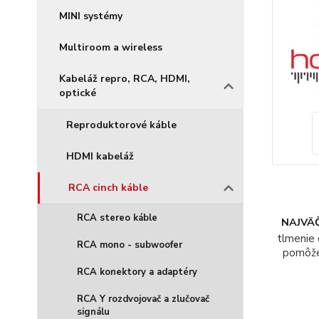
MINI systémy
Multiroom a wireless
Kabeláž repro, RCA, HDMI,
optické
Reproduktorové káble
HDMI kabeláž
RCA cinch káble
RCA stereo káble
NAJVÄČ
tlmenie 
RCA mono - subwoofer
pomôž
RCA konektory a adaptéry
RCA Y rozdvojovač a zlučovač
signálu