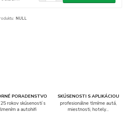
roduktu:
NULL
ORNÉ PORADENSTVO
SKÚSENOSTI S APLIKÁCIOU
25 rokov skúseností s
profesionálne tlmíme autá,
tlmením a autohifi
miestnosti, hotely...