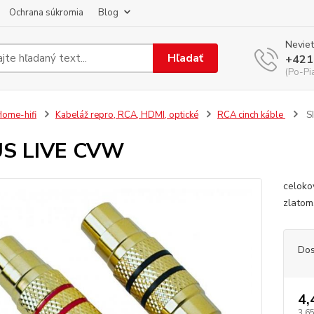
Ochrana súkromia
Blog
Neviet
Hľadať
+421
(Po-Pi
ome-hifi
Kabeláž repro, RCA, HDMI, optické
RCA cinch káble
S
US LIVE CVW
celoko
zlatom
Dos
4,
3,65