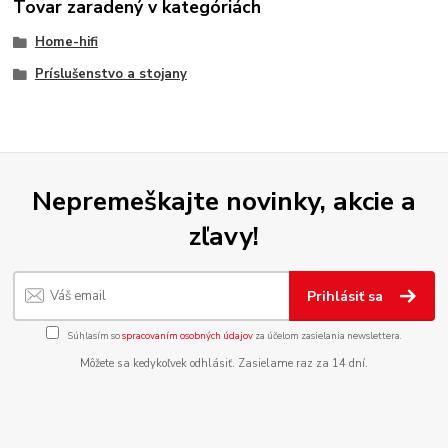
Tovar zaradený v kategóriách
Home-hifi
Príslušenstvo a stojany
Nepremeškajte novinky, akcie a
zľavy!
Prihlásiť sa
Súhlasím so
spracovaním osobných údajov
za účelom zasielania newslettera.
Môžete sa kedykoľvek odhlásiť. Zasielame raz za 14 dní.