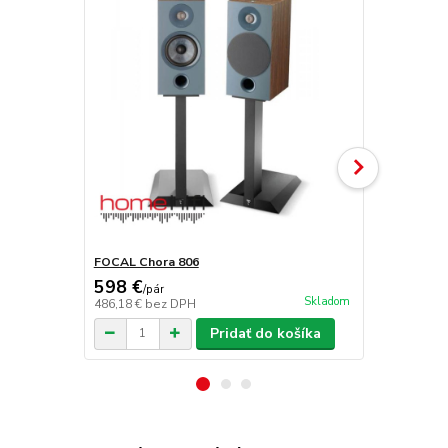
FOCAL Chora 806
FOCAL Chor
598 €
1 198 €
/
pár
/
k
Skladom
486,18 €
bez DPH
973,98 €
bez
Pridať do košíka