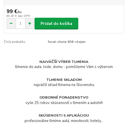
99 €
/
ks
80,49 €
bez DPH
Pridať do košíka
Číslo produktu:
focal-chora-806-stojan
NAJVÄČŠÍ VÝBER TLMENIA
tlmenie do auta, lode, domu - pomôžeme Vám s výberom
TLMENIE SKLADOM
najväčší sklad tlmenia na Slovensku
ODBORNÉ PORADENSTVO
vyše 25 rokov skúseností s tlmením a autohifi
SKÚSENOSTI S APLIKÁCIOU
profesionálne tlmíme autá, miestnosti, hotely...