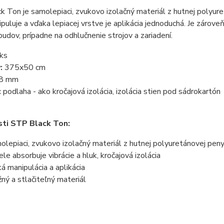
 Ton je samolepiaci, zvukovo izolačný materiál z hutnej polyuret
puluje a vďaka lepiacej vrstve je aplikácia jednoduchá. Je zárove
budov, prípadne na odhlučnenie strojov a zariadení.
ks
:
375x50 cm
8 mm
:
podlaha - ako kročajová izolácia, izolácia stien pod sádrokartón
ti STP Black Ton:
olepiaci, zvukovo izolačný materiál z hutnej polyuretánovej pen
ele absorbuje vibrácie a hluk, kročajová izolácia
ká manipulácia a aplikácia
žný a stlačiteľný materiál