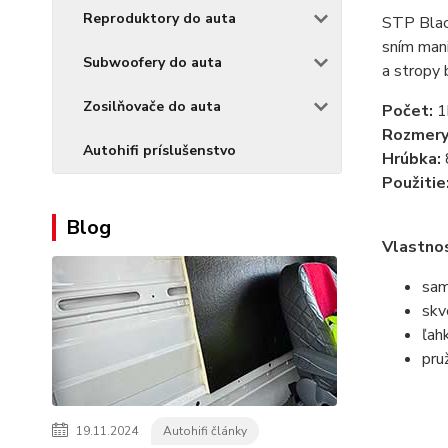
Reproduktory do auta
STP Black
sním mani
Subwoofery do auta
a stropy 
Zosilňovače do auta
Počet:
1
Rozmery
Autohifi príslušenstvo
Hrúbka:
Použitie
Blog
Vlastnos
sam
skv
ľah
pru
19.11.2024
Autohifi články