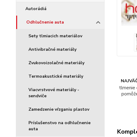
Autorádiá
Odhlučnenie auta
Sety tlmiacich materiálov
Antivibračné materiály
Zvukovoizolačné materiály
Termoakustické materiály
NAJVÄČ
tlmenie 
Viacvrstvové materiály -
pomôž
sendviče
Zamedzenie vŕzganiu plastov
Príslušenstvo na odhlučnenie
auta
Komple