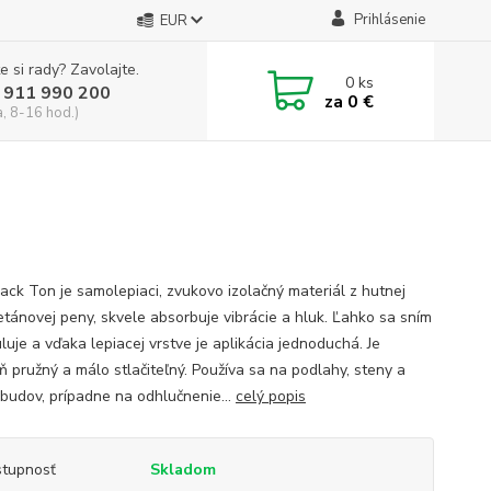
Prihlásenie
EUR
e si rady? Zavolajte.
0
ks
 911 990 200
za
0 €
a, 8-16 hod.)
ack Ton je samolepiaci, zvukovo izolačný materiál z hutnej
etánovej peny, skvele absorbuje vibrácie a hluk. Ľahko sa sním
luje a vďaka lepiacej vrstve je aplikácia jednoduchá. Je
ň pružný a málo stlačiteľný. Používa sa na podlahy, steny a
 budov, prípadne na odhlučnenie...
celý popis
tupnosť
Skladom