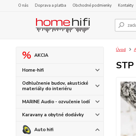
O nás
Doprava a platba
Obchodné podmienky
Kontakty
Úvod
A
AKCIA
STP 
Home-hifi
Odhlučnenie budov, akustické
materiály do interiéru
MARINE Audio - ozvučenie lodí
Karavany a obytné dodávky
Auto hifi