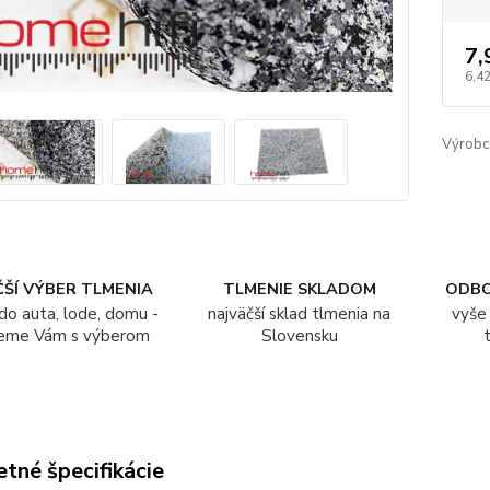
7,
6,42
Výrobc
ŠÍ VÝBER TLMENIA
TLMENIE SKLADOM
ODB
do auta, lode, domu -
najväčší sklad tlmenia na
vyše 
eme Vám s výberom
Slovensku
tné špecifikácie