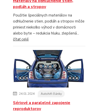
Materiály na odhlučnenie stien,
podláh a stropov
Použitie špeciálnych materiálov na
odhlučnenie stien, podláh a stropov môže
priniesť niekoľko výhod v domácnosti
alebo byte – redukcia hluku, zlepšená...
čítať celé
24.01.2024
Autohifi články
Sériové a paralelné zapojenie
reproduktorov