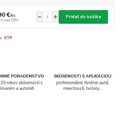
90 €
/
ks
Pridať do košíka
 €
bez DPH
a:
STP
ORNÉ PORADENSTVO
SKÚSENOSTI S APLIKÁCIOU
25 rokov skúseností s
profesionálne tlmíme autá,
tlmením a autohifi
miestnosti, hotely...