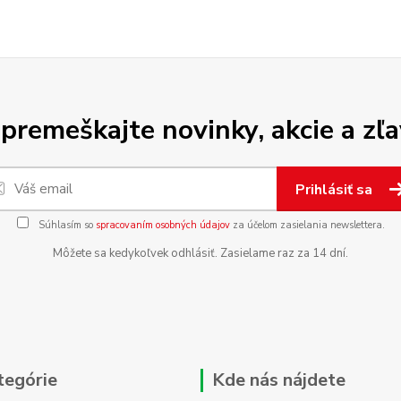
premeškajte novinky, akcie a zľa
Prihlásiť sa
Súhlasím so
spracovaním osobných údajov
za účelom zasielania newslettera.
Môžete sa kedykoľvek odhlásiť. Zasielame raz za 14 dní.
tegórie
Kde nás nájdete