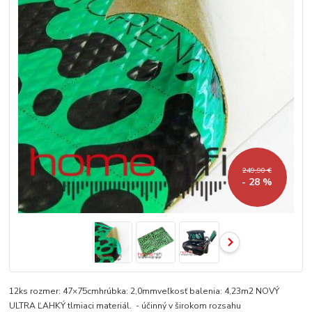
249,90 €
- 28 %
12ks rozmer: 47×75cmhrúbka: 2,0mmveľkosť balenia: 4,23m2 NOVÝ
ULTRA ĽAHKÝ tlmiaci materiál. - účinný v širokom rozsahu