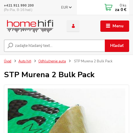
0
ks
+421 911 990 200
EUR
za
0 €
(Po-Pia, 8-16 hod.)
Menu
Hľadať
Úvod
Auto hifi
Odhlučnenie auta
STP Murena 2 Bulk Pack
STP Murena 2 Bulk Pack