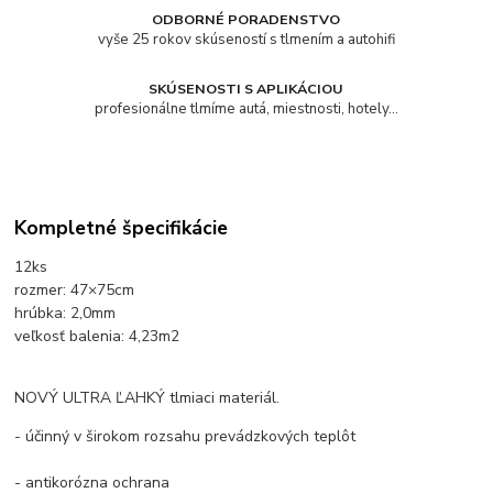
ODBORNÉ PORADENSTVO
vyše 25 rokov skúseností s tlmením a autohifi
SKÚSENOSTI S APLIKÁCIOU
profesionálne tlmíme autá, miestnosti, hotely...
Kompletné špecifikácie
12ks
rozmer: 47×75cm
hrúbka: 2,0mm
veľkosť balenia: 4,23m2
NOVÝ ULTRA ĽAHKÝ tlmiaci materiál.
- účinný v širokom rozsahu prevádzkových teplôt
- antikorózna ochrana