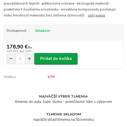
prevádzkových teplôt- antikorózna ochrana- ekologický materiál -
priateľský k životnému prostrediu- inovatívne komponenty poskytujú
nízku hmotnosť materiálu bez zníženia účinnostiD...
celý popis
Dostupnosť
Skladom
178,90 €
/
ks
145,45 €
bez DPH
Pridať do košíka
Výrobca:
STP
NAJVÄČŠÍ VÝBER TLMENIA
tlmenie do auta, lode, domu - pomôžeme Vám s výberom
TLMENIE SKLADOM
najväčší sklad tlmenia na Slovensku