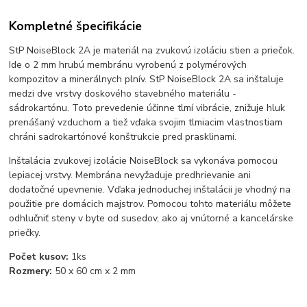
Kompletné špecifikácie
StP NoiseBlock 2A je materiál na zvukovú izoláciu stien a priečok.
Ide o 2 mm hrubú membránu vyrobenú z polymérových
kompozitov a minerálnych plnív.
StP NoiseBlock 2A sa inštaluje
medzi dve vrstvy doskového stavebného materiálu -
sádrokartónu. Toto prevedenie účinne tlmí vibrácie, znižuje hluk
prenášaný vzduchom a tiež vďaka svojim tlmiacim vlastnostiam
chráni sadrokartónové konštrukcie pred prasklinami.
Inštalácia zvukovej izolácie NoiseBlock sa vykonáva pomocou
lepiacej vrstvy. Membrána nevyžaduje predhrievanie ani
dodatočné upevnenie. Vďaka jednoduchej inštalácii je vhodný na
použitie pre domácich majstrov. Pomocou tohto materiálu môžete
odhlučniť steny v byte od susedov, ako aj vnútorné a kancelárske
priečky.
Počet kusov:
1ks
Rozmery:
50 x 60 cm x 2 mm