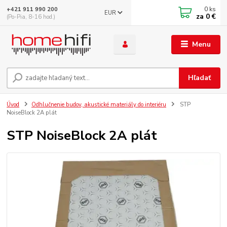
0
ks
+421 911 990 200
EUR
za
0 €
(Po-Pia, 8-16 hod.)
Menu
Hľadať
Úvod
Odhlučnenie budov, akustické materiály do interiéru
STP
NoiseBlock 2A plát
STP NoiseBlock 2A plát