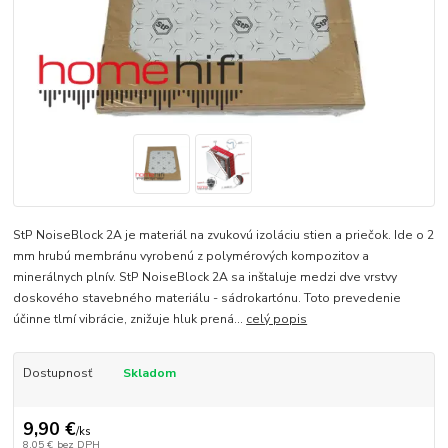
StP NoiseBlock 2A je materiál na zvukovú izoláciu stien a priečok. Ide o 2
mm hrubú membránu vyrobenú z polymérových kompozitov a
minerálnych plnív. StP NoiseBlock 2A sa inštaluje medzi dve vrstvy
doskového stavebného materiálu - sádrokartónu. Toto prevedenie
účinne tlmí vibrácie, znižuje hluk prená...
celý popis
Dostupnosť
Skladom
9,90 €
/
ks
8,05 €
bez DPH