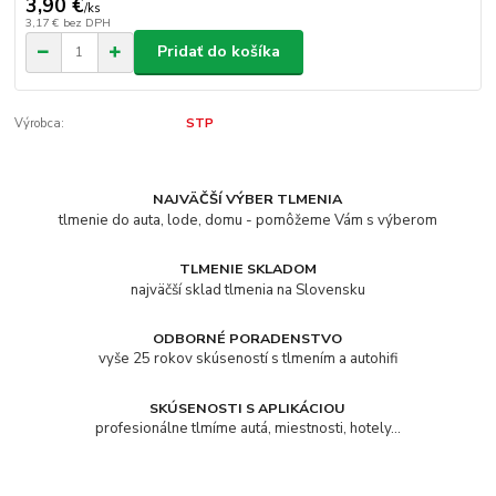
3,90 €
/
ks
3,17 €
bez DPH
Pridať do košíka
Výrobca:
STP
NAJVÄČŠÍ VÝBER TLMENIA
tlmenie do auta, lode, domu - pomôžeme Vám s výberom
TLMENIE SKLADOM
najväčší sklad tlmenia na Slovensku
ODBORNÉ PORADENSTVO
vyše 25 rokov skúseností s tlmením a autohifi
SKÚSENOSTI S APLIKÁCIOU
profesionálne tlmíme autá, miestnosti, hotely...