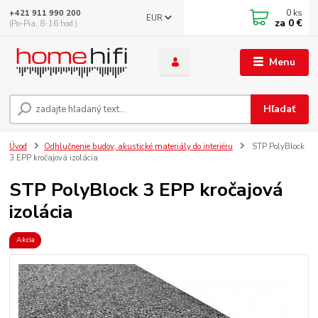
0
ks
+421 911 990 200
EUR
za
0 €
(Po-Pia, 8-16 hod.)
Menu
Hľadať
Úvod
Odhlučnenie budov, akustické materiály do interiéru
STP PolyBlock
3 EPP kročajová izolácia
STP PolyBlock 3 EPP kročajová
izolácia
Akcia