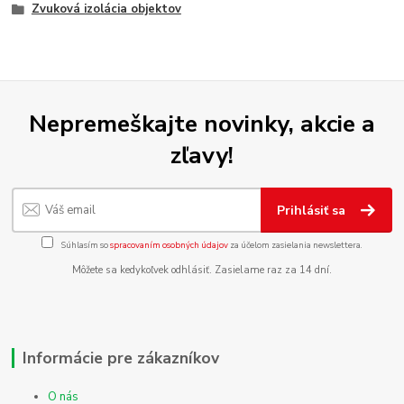
Zvuková izolácia objektov
Nepremeškajte novinky, akcie a
zľavy!
Prihlásiť sa
Súhlasím so
spracovaním osobných údajov
za účelom zasielania newslettera.
Môžete sa kedykoľvek odhlásiť. Zasielame raz za 14 dní.
Informácie pre zákazníkov
O nás