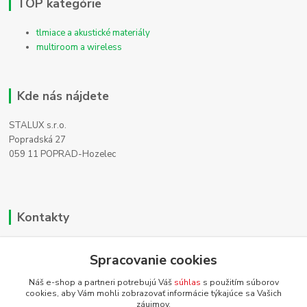
TOP kategórie
tlmiace a akustické materiály
multiroom a wireless
Kde nás nájdete
STALUX s.r.o.
Popradská 27
059 11 POPRAD-Hozelec
Kontakty
Zákaznícka podpora
Spracovanie cookies
+421 911 990 200
(Po-Pia, 8-16 hod.)
Náš e-shop a partneri potrebujú Váš
súhlas
s použitím súborov
cookies, aby Vám mohli zobrazovať informácie týkajúce sa Vašich
info@homehifi.sk
záujmov.