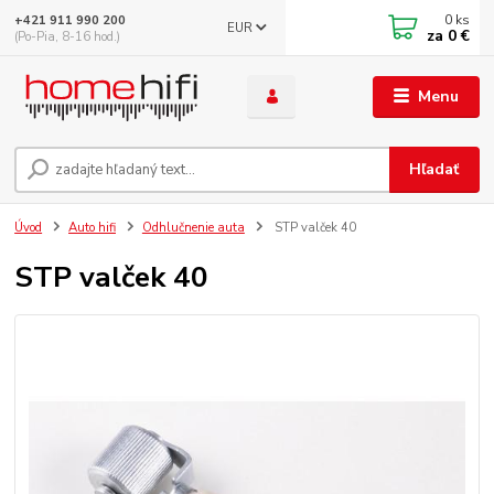
0
ks
+421 911 990 200
EUR
za
0 €
(Po-Pia, 8-16 hod.)
Menu
Hľadať
Úvod
Auto hifi
Odhlučnenie auta
STP valček 40
STP valček 40