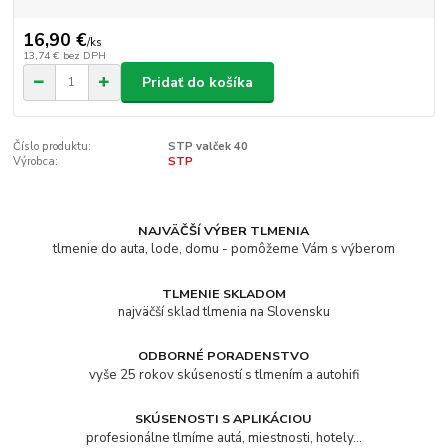
16,90 €
/
ks
13,74 €
bez DPH
Pridať do košíka
Číslo produktu:
STP valček 40
Výrobca:
STP
NAJVÄČŠÍ VÝBER TLMENIA
tlmenie do auta, lode, domu - pomôžeme Vám s výberom
TLMENIE SKLADOM
najväčší sklad tlmenia na Slovensku
ODBORNÉ PORADENSTVO
vyše 25 rokov skúseností s tlmením a autohifi
SKÚSENOSTI S APLIKÁCIOU
profesionálne tlmíme autá, miestnosti, hotely...