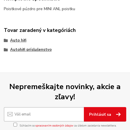
Poistkové púzdro pre MINI ANL poistku
Tovar zaradený v kategóriách
Auto hifi
Autohifi príslušenstvo
Nepremeškajte novinky, akcie a
zľavy!
Prihlásiť sa
Súhlasím so
spracovaním osobných údajov
za účelom zasielania newslettera.