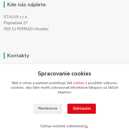
Kde nás nájdete
STALUX s.r.o.
Popradská 27
059 11 POPRAD-Hozelec
Kontakty
Zákaznícka podpora
Spracovanie cookies
+421 911 990 200
(Po-Pia, 8-16 hod.)
Náš e-shop a partneri potrebujú Váš
súhlas
s použitím súborov
cookies, aby Vám mohli zobrazovať informácie týkajúce sa Vašich
info@homehifi.sk
záujmov.
Súhlasím
Nastavenia
Súhlas môžete odmietnuť
tu
.