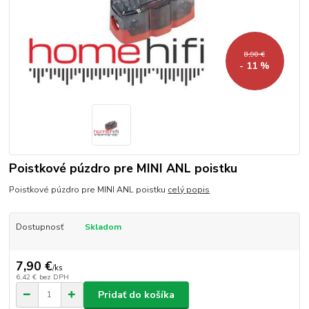
8,90 €
- 11 %
Poistkové púzdro pre MINI ANL poistku
Poistkové púzdro pre MINI ANL poistku
celý popis
Dostupnosť
Skladom
7,90 €
/
ks
6,42 €
bez DPH
Pridať do košíka