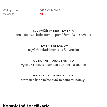
Číslo produktu:
VIBE CL MANLF
Výrobca:
VIBE
NAJVÄČŠÍ VÝBER TLMENIA
tlmenie do auta, lode, domu - pomôžeme Vám s výberom
TLMENIE SKLADOM
najväčší sklad tlmenia na Slovensku
ODBORNÉ PORADENSTVO
vyše 25 rokov skúseností s tlmením a autohifi
SKÚSENOSTI S APLIKÁCIOU
profesionálne tlmíme autá, miestnosti, hotely...
Kompletné špecifikácie