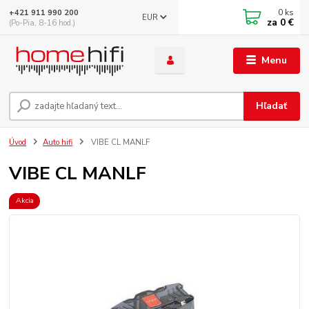
0
ks
+421 911 990 200
EUR
za
0 €
(Po-Pia, 8-16 hod.)
Menu
Hľadať
Úvod
Auto hifi
VIBE CL MANLF
VIBE CL MANLF
Akcia