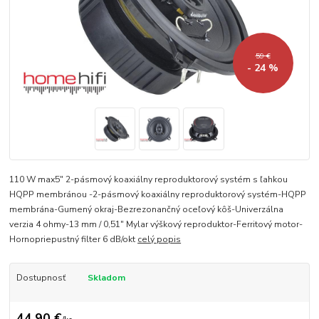
59 €
- 24 %
110 W max5″ 2-pásmový koaxiálny reproduktorový systém s ľahkou
HQPP membránou -2-pásmový koaxiálny reproduktorový systém-HQPP
membrána-Gumený okraj-Bezrezonančný oceľový kôš-Univerzálna
verzia 4 ohmy-13 mm / 0,51″ Mylar výškový reproduktor-Ferritový motor-
Hornopriepustný filter 6 dB/okt
celý popis
Dostupnosť
Skladom
44,90 €