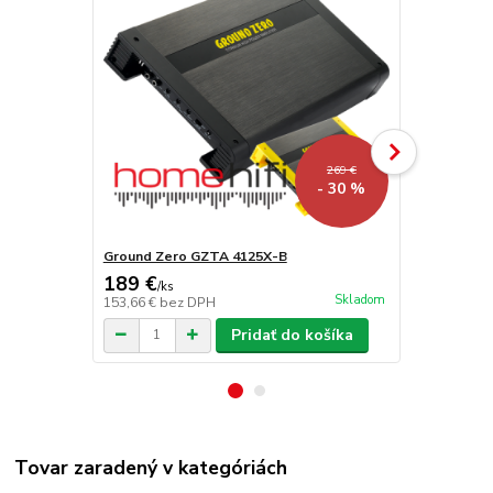
269 €
- 30 %
Ground Zero GZTA 4125X-B
Ground Zer
189 €
99 €
/
ks
/
ks
Skladom
153,66 €
bez DPH
80,49 €
bez 
Pridať do košíka
Tovar zaradený v kategóriách