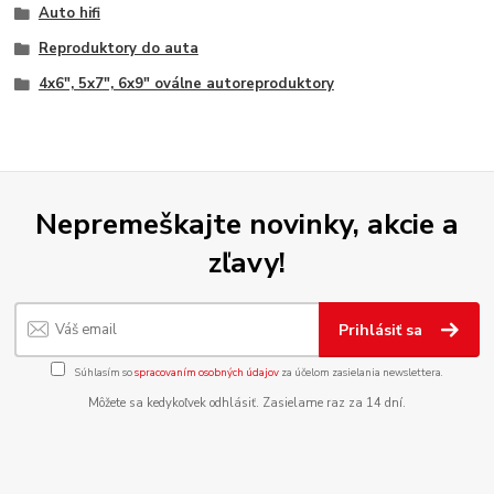
Auto hifi
Reproduktory do auta
4x6", 5x7", 6x9" oválne autoreproduktory
Nepremeškajte novinky, akcie a
zľavy!
Prihlásiť sa
Súhlasím so
spracovaním osobných údajov
za účelom zasielania newslettera.
Môžete sa kedykoľvek odhlásiť. Zasielame raz za 14 dní.