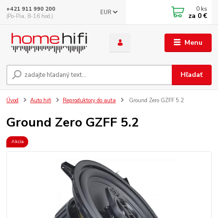
0
ks
+421 911 990 200
EUR
za
0 €
(Po-Pia, 8-16 hod.)
Menu
Hľadať
Úvod
Auto hifi
Reproduktory do auta
Ground Zero GZFF 5.2
Ground Zero GZFF 5.2
Akcia