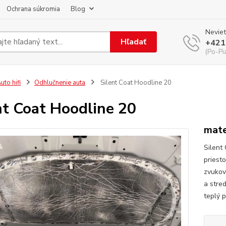
Ochrana súkromia
Blog
Neviet
Hľadať
+421
(Po-Pi
uto hifi
Odhlučnenie auta
Silent Coat Hoodline 20
nt Coat Hoodline 20
mate
Silent
priest
zvukov
a stre
teplý 