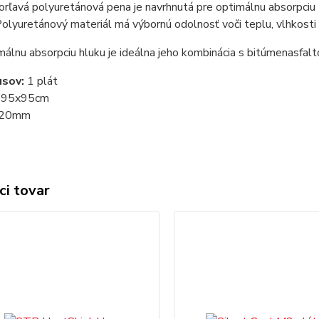
rľavá polyuretánová pena je navrhnutá pre optimálnu absorpciu 
olyuretánový materiál má výbornú odolnosť voči teplu, vlhkosti
álnu absorpciu hluku je ideálna jeho kombinácia s bitúmenasfal
usov:
1 plát
:
95x95cm
20mm
ci tovar