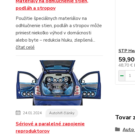
Materiály na odhlučnenie stien,
podláh a stropov
Použitie špeciálnych materiálov na
odhlučnenie stien, podláh a stropov môže
priniesť niekoľko výhod v domácnosti
alebo byte – redukcia hluku, zlepšená...
čítať celé
STP Hea
59,90
48,70 €
24.01.2024
Autohifi články
Tovar 
Sériové a paralelné zapojenie
Auto 
reproduktorov