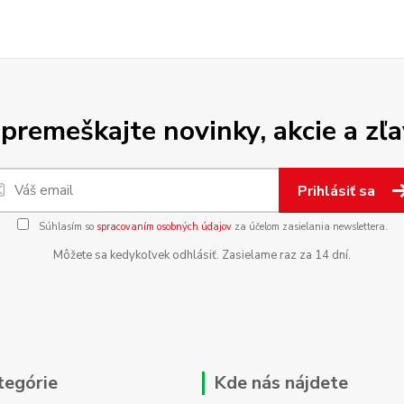
premeškajte novinky, akcie a zľa
Prihlásiť sa
Súhlasím so
spracovaním osobných údajov
za účelom zasielania newslettera.
Môžete sa kedykoľvek odhlásiť. Zasielame raz za 14 dní.
tegórie
Kde nás nájdete