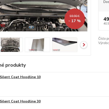
Dos
59,90 €
49
- 17 %
40,
Číslo p
Výrobc
é produkty
Silent Coat Hoodline 10
Silent Coat Hoodline 30