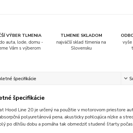
ŠÍ VÝBER TLMENIA
TLMENIE SKLADOM
ODB
do auta, lode, domu -
najväčší sklad tlmenia na
vyše 
eme Vám s výberom
Slovensku
etné špecifikácie
S
tné špecifikácie
at Hood Line 20 je určený na použitie v motorovom priestore au
bsorpčná polyuretánová pena, akusticky pohlcujúca nízke a stredn
plý po dlhšiu dobu a pomáha tak obmedziť studené štarty počas