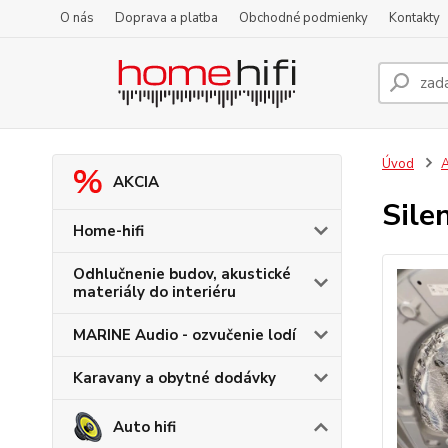
O nás
Doprava a platba
Obchodné podmienky
Kontakty
Úvod
A
AKCIA
Sile
Home-hifi
Odhlučnenie budov, akustické
materiály do interiéru
MARINE Audio - ozvučenie lodí
Karavany a obytné dodávky
Auto hifi