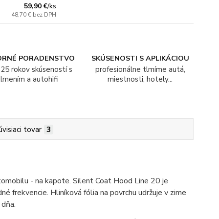
59,90 €
/
ks
48,70 €
bez DPH
ORNÉ PORADENSTVO
SKÚSENOSTI S APLIKÁCIOU
25 rokov skúseností s
profesionálne tlmíme autá,
tlmením a autohifi
miestnosti, hotely...
úvisiaci tovar
3
tomobilu - na kapote. Silent Coat Hood Line 20 je
é frekvencie. Hliníková fólia na povrchu udržuje v zime
 dňa.