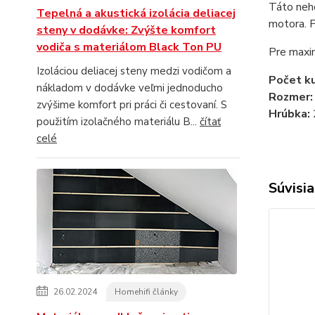
Táto neho
Tepelná a akustická izolácia deliacej
motora. P
steny v dodávke: Zvýšte komfort
vodiča s materiálom Black Ton PU
Pre maxim
Izoláciou deliacej steny medzi vodičom a
Počet k
nákladom v dodávke veľmi jednoducho
Rozmer
zvýšime komfort pri práci či cestovaní. S
Hrúbka:
použitím izolačného materiálu B...
čítať
celé
Súvisia
26.02.2024
Homehifi články