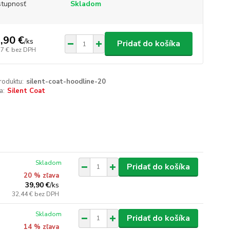
tupnosť
Skladom
,90 €
/
ks
Pridať do košíka
57 €
bez DPH
roduktu:
silent-coat-hoodline-20
a:
Silent Coat
Skladom
Pridať do košíka
20 % zľava
39,90 €
/
ks
32,44 €
bez DPH
Skladom
Pridať do košíka
14 % zľava