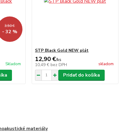
3,50 €
- 32 %
STP Black Gold NEW plát
12,90 €
/
ks
Skladom
skladom
10,49 €
bez DPH
šíka
Pridať do košíka
oakustické materiály