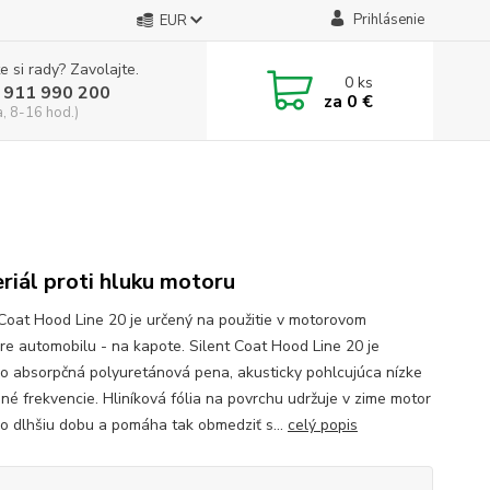
Prihlásenie
EUR
e si rady? Zavolajte.
0
ks
 911 990 200
za
0 €
a, 8-16 hod.)
riál proti hluku motoru
 Coat Hood Line 20 je určený na použitie v motorovom
ore automobilu - na kapote. Silent Coat Hood Line 20 je
o absorpčná polyuretánová pena, akusticky pohlcujúca nízke
dné frekvencie. Hliníková fólia na povrchu udržuje v zime motor
po dlhšiu dobu a pomáha tak obmedziť s...
celý popis