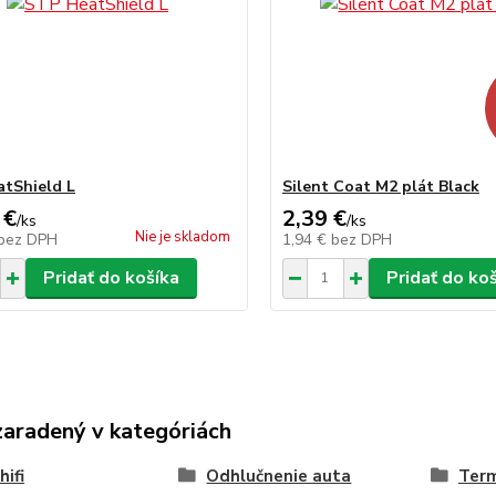
tShield L
Silent Coat M2 plát Black
 €
2,39 €
/
ks
/
ks
Nie je skladom
bez DPH
1,94 €
bez DPH
Pridať do košíka
Pridať do ko
zaradený v kategóriách
hifi
Odhlučnenie auta
Term