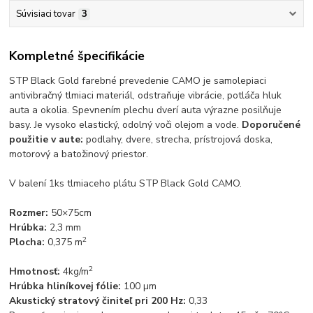
Súvisiaci tovar
3
Kompletné špecifikácie
STP Black Gold farebné prevedenie CAMO je samolepiaci
antivibračný tlmiaci materiál, odstraňuje vibrácie, potláča hluk
auta a okolia. Spevnením plechu dverí auta výrazne posilňuje
basy. Je vysoko elastický, odolný voči olejom a vode.
Doporučené
použitie v aute:
podlahy, dvere, strecha, prístrojová doska,
motorový a batožinový priestor.
V balení 1ks tlmiaceho plátu STP Black Gold CAMO.
Rozmer:
50×75cm
Hrúbka:
2,3 mm
2
Plocha:
0,375 m
2
Hmotnosť:
4kg/m
Hrúbka hliníkovej fólie:
100 µm
Akustický stratový činiteľ pri 200 Hz:
0,33