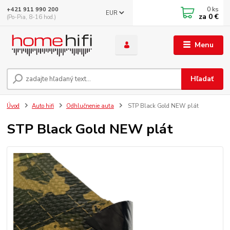
0
ks
+421 911 990 200
EUR
za
0 €
(Po-Pia, 8-16 hod.)
Menu
Hľadať
Úvod
Auto hifi
Odhlučnenie auta
STP Black Gold NEW plát
STP Black Gold NEW plát