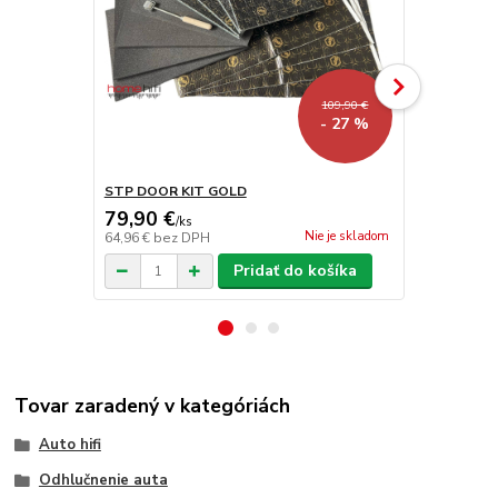
109,90 €
- 27 %
STP DOOR KIT GOLD
STP BIPLAST
79,90 €
10,90 €
/
ks
/
k
Nie je skladom
64,96 €
bez DPH
8,86 €
bez D
Pridať do košíka
Tovar zaradený v kategóriách
Auto hifi
Odhlučnenie auta