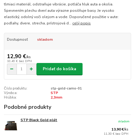
tlmiaci materiál, odstraňuje vibrácie, potláča hluk auta a okolia.
Spevnením plechu dverí auta výrazne posilňuje basy. Je vysoko
elastický, odolný voči olejom a vode. Doporučené použitie v aute:
podlahy, dvere, strecha, prístrojová d...
celý popis
Dostupnosť
skladom
12,90 €
/
ks
10,49 €
bez DPH
Pridať do košíka
Číslo produktu:
stp-gold-camo-01
Výrobca:
STP
Hrúbka:
2,3mm
Podobné produkty
STP Black Gold plát
skladom
13,90 €
/
ks
11,30 €
bez DPH