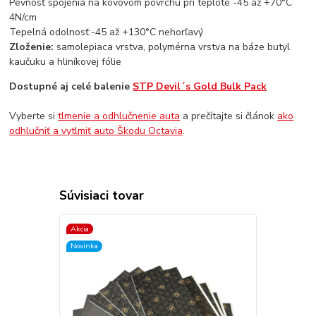
Pevnosť spojenia na kovovom povrchu pri teplote -45 až +70°C
4N/cm
Tepelná odolnosť:-45 až +130°C nehorľavý
Zloženie:
samolepiaca vrstva, polymérna vrstva na báze butyl
kaučuku a hliníkovej fólie
Dostupné aj celé balenie
STP Devil´s Gold Bulk Pack
Vyberte si
tlmenie a odhlučnenie auta
a prečítajte si článok
ako
odhlučniť a vytlmiť auto Škodu Octavia
.
Súvisiaci tovar
Akcia
Novinka