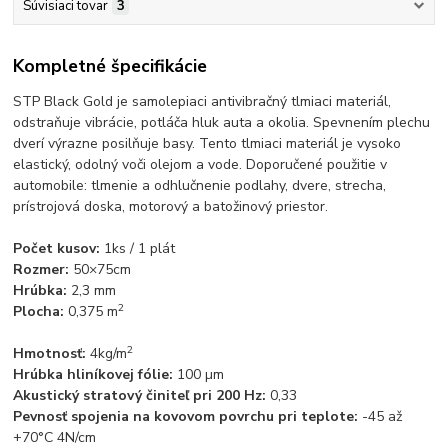
Súvisiaci tovar
3
Kompletné špecifikácie
STP Black Gold je samolepiaci antivibračný tlmiaci materiál,
odstraňuje vibrácie, potláča hluk auta a okolia. Spevnením plechu
dverí výrazne posilňuje basy. Tento tlmiaci materiál je vysoko
elastický, odolný voči olejom a vode. Doporučené použitie v
automobile: tlmenie a odhlučnenie podlahy, dvere, strecha,
prístrojová doska, motorový a batožinový priestor.
Počet kusov:
1ks / 1 plát
Rozmer:
50×75cm
Hrúbka:
2,3 mm
2
Plocha:
0,375 m
2
Hmotnosť:
4kg/m
Hrúbka hliníkovej fólie:
100 µm
Akustický stratový činiteľ pri 200 Hz:
0,33
Pevnosť spojenia na kovovom povrchu pri teplote:
-45 až
+70°C 4N/cm