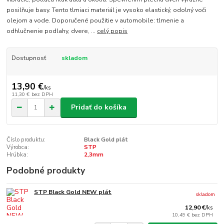
posilňuje basy. Tento tlmiaci materiál je vysoko elastický, odolný voči
olejom a vode. Doporučené použitie v automobile: tlmenie a
odhlučnenie podlahy, dvere, ...
celý popis
Dostupnosť
skladom
13,90 €
/
ks
11,30 €
bez DPH
Pridať do košíka
Číslo produktu:
Black Gold plát
Výrobca:
STP
Hrúbka:
2,3mm
Podobné produkty
STP Black Gold NEW plát
skladom
12,90 €
/
ks
10,49 €
bez DPH