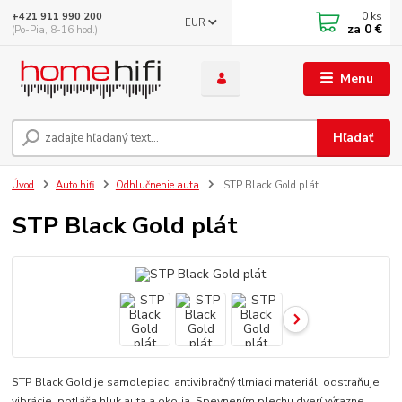
0
ks
+421 911 990 200
EUR
za
0 €
(Po-Pia, 8-16 hod.)
Menu
Hľadať
Úvod
Auto hifi
Odhlučnenie auta
STP Black Gold plát
STP Black Gold plát
STP Black Gold je samolepiaci antivibračný tlmiaci materiál, odstraňuje
vibrácie, potláča hluk auta a okolia. Spevnením plechu dverí výrazne