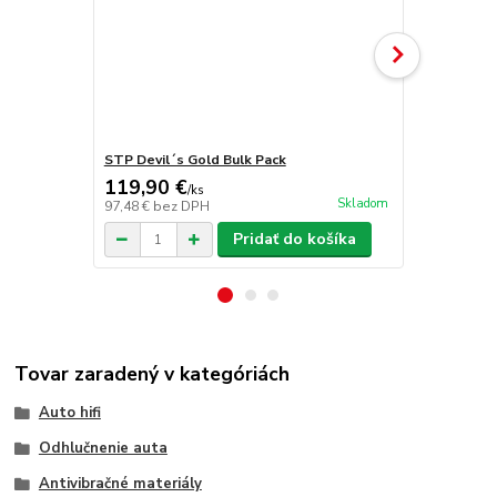
STP Devil´s Gold Bulk Pack
EVOTEC Neo
119,90 €
17,90 €
/
ks
/
k
Skladom
97,48 €
bez DPH
14,55 €
bez 
Pridať do košíka
Tovar zaradený v kategóriách
Auto hifi
Odhlučnenie auta
Antivibračné materiály