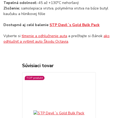
Tepelná odolnosť:
-45 až +130°C nehorľavý
Zloženie:
samolepiaca vrstva, polymérna vrstva na báze butyl
kaučuku a hliníkovej fólie
Dostupné aj celé balenie
STP Devil´s Gold Bulk Pack
Vyberte si
tlmenie a odhlučnenie auta
a prečítajte si článok
ako
odhlučniť a vytlmiť auto Škodu Octavia
.
Súvisiaci tovar
TOP produkt